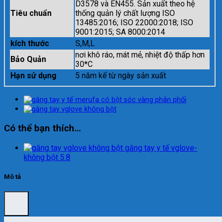
D3578 và EN455. Sản xuất theo hệ
Tiêu chuẩn
thống quản lý chất lượng ISO
13485:2016; ISO 22000:2018; ISO
9001:2015; SA 8000:2014
kích thước
S,M,L
nơi khô ráo, mát mẻ, nhiệt độ thấp hơn
Bảo Quản
30*C
Hạn sử dụng
5 năm kể từ ngày sản xuất
Có thể bạn thích…
găng tay y tế vglove-
không bột 5.8
Mô tả