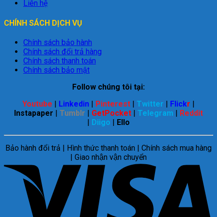
Liên hệ
CHÍNH SÁCH DỊCH VỤ
Chính sách bảo hành
Chính sách đổi trả hàng
Chính sách thanh toán
Chính sách bảo mật
Follow chúng tôi tại:
Youtube
|
Linkedin
|
Pinterest
|
Twitter
|
Flick
r
|
Instapaper
|
Tumblr
|
GetPocket
|
Telegram
|
Reddit
|
Diigo
|
Ello
Bảo hành đổi trả | Hình thức thanh toán | Chính sách mua hàng
| Giao nhận vận chuyển