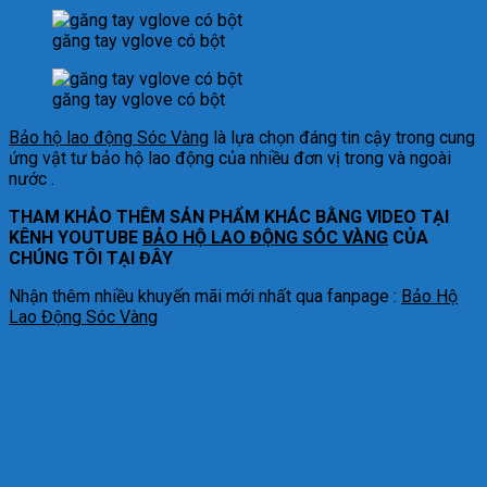
găng tay vglove có bột
găng tay vglove có bột
Bảo hộ lao động Sóc Vàng
là lựa chọn đáng tin cậy trong cung
ứng vật tư bảo hộ lao động của nhiều đơn vị trong và ngoài
nước .
THAM KHẢO THÊM SẢN PHẨM KHÁC BẰNG VIDEO TẠI
KÊNH YOUTUBE
BẢO HỘ LAO ĐỘNG SÓC VÀNG
CỦA
CHÚNG TÔI TẠI ĐÂY
Nhận thêm nhiều khuyến mãi mới nhất qua fanpage :
Bảo Hộ
Lao Động Sóc Vàng