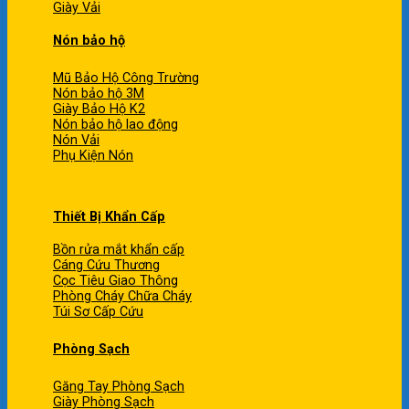
Giày Vải
Nón bảo hộ
Mũ Bảo Hộ Công Trường
Nón bảo hộ 3M
Giày Bảo Hộ K2
Nón bảo hộ lao động
Nón Vải
Phụ Kiện Nón
Thiết Bị Khẩn Cấp
Bồn rửa mắt khẩn cấp
Cáng Cứu Thương
Cọc Tiêu Giao Thông
Phòng Cháy Chữa Cháy
Túi Sơ Cấp Cứu
Phòng Sạch
Găng Tay Phòng Sạch
Giày Phòng Sạch