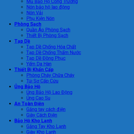
Mũ Bảo Hộ Công Trường
Nón bảo hộ lao động
Nón Vải
Phụ Kiện Nón
Phòng Sạch
Quần Áo Phòng Sạch
Thiết Bị Phòng Sạch
Tạp Dề
Tạp Dề Chống Hóa Chất
Tạp Dề Chống Thấm Nước
Tạp Dề Đồng Phục
Yếm Da Hàn
Thiết Bị Khẩn Cấp
Phòng Cháy Chữa Cháy
Túi Sơ Cấp Cứu
Ủng Bảo Hộ
Ủng Bảo Hộ Lao Động
Ủng Cao Su
An Toàn Điện
Găng tay cách điện
Giày Cách Điện
Bảo Hộ Kho Lạnh
Găng Tay Kho Lạnh
Giày Kho Lạnh