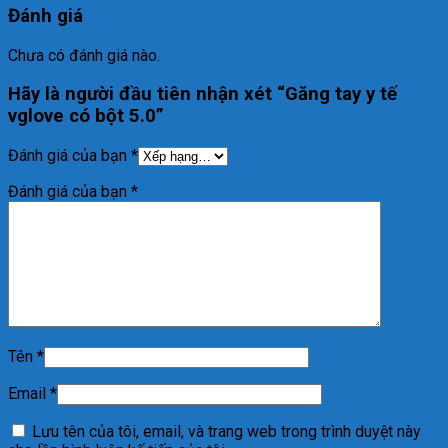
Đánh giá
Chưa có đánh giá nào.
Hãy là người đầu tiên nhận xét “Găng tay y tế
vglove có bột 5.0”
Đánh giá của bạn
*
Đánh giá của bạn
*
Tên
*
Email
*
Lưu tên của tôi, email, và trang web trong trình duyệt này