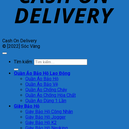
Cash On Delivery
© [2022] Sóc Vàng
Tìm kiếm:
Quần Áo Bảo Hộ Lao Động
Quần Áo Bảo Hộ
Quần Áo Bảo Vệ
Quần Áo Chống Cháy
Quần Áo Chống Hóa Chất
Quần Áo Dùng 1 Lần
Giày Bảo Hộ
Giày Bảo Hộ Công Nhân
Giày Bảo Hộ Jogger
Giày Bảo Hộ K2
Giày Bảo Hộ Neuking