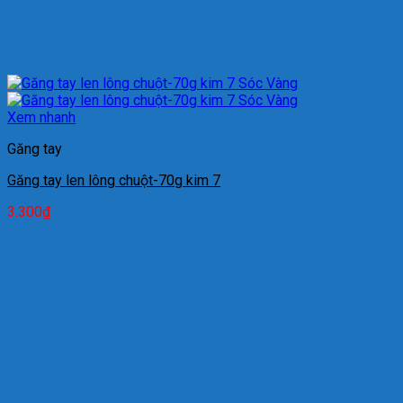
Xem nhanh
Găng tay
Găng tay len lông chuột-70g kim 7
3.300
₫