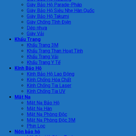
Giày Bảo Hộ Parade-Pháp
Giày Bảo Hộ Siêu Nhẹ Hàn Quốc
Giày Bảo Hộ Takumi
Giày Chống Tĩnh Điện
Dép nhựa
Giày Vải
Khẩu Trang
Khẩu Trang 3M
Khẩu Trang Than Hoạt Tính
Khẩu Trang Vải
Khẩu Trang Y Tế
Kính Bảo Hộ
Kính Bảo Hộ Lao Động
Kính Chống Hóa Chất
Kính Chống Tia Laser
Kính Chống Tia UV
Mặt Nạ
Mặt Nạ Bảo Hộ
Mặt Nạ Hàn
Mặt Nạ Phòng Độc
Mặt Nạ Phòng Độc 3M
Phin Lọc
Nón bảo hộ