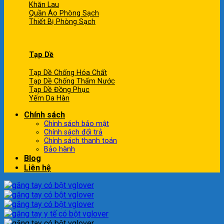
Khăn Lau
Quần Áo Phòng Sạch
Thiết Bị Phòng Sạch
Tạp Dề
Tạp Dề Chống Hóa Chất
Tạp Dề Chống Thấm Nước
Tạp Dề Đồng Phục
Yếm Da Hàn
Chính sách
Chính sách bảo mật
Chính sách đổi trả
Chính sách thanh toán
Bảo hành
Blog
Liên hệ