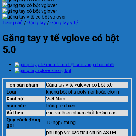
Trang chủ
/
Găng tay
/
Găng tay y tế
Găng tay y tế vglove có bột
5.0
Tên sản phẩm
Găng tay y tế vglover có bột 5.0
Loại
không bột phủ polymer hoặc clorin
Xuất xứ
Việt Nam
màu sắc
trắng tự nhiên
Vật liệu
cao su thiên nhiên chất lượng cao
Quy cách đóng
10 hộp/ thùng
gói
phù hợp với các tiêu chuẩn ASTM