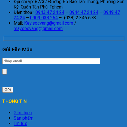
Địa chỉ vp: 87/32 Đường Bờ Bao Tân Thắng, Phường Sơn
Kỳ, Quận Tân Phú, Tphcm
Điện thoại:
0943 47 24 24
–
0944 47 24 24
–
0949 47
24 24
–
0909 038 264
– (028) 2 346 678
Mail:
Key.socvang@gmail.com
/
maysocvang@gmail.com
Gửi File Mẫu
THÔNG TIN
Giới thiệu
Sản phẩm
Tin tức