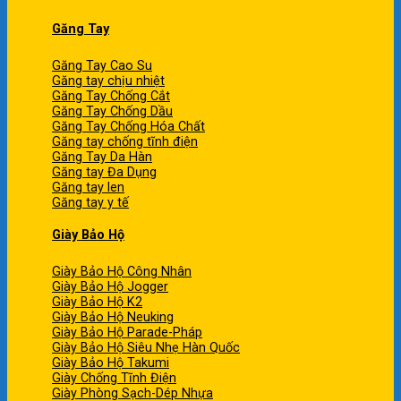
Găng Tay
Găng Tay Cao Su
Găng tay chịu nhiệt
Găng Tay Chống Cắt
Găng Tay Chống Dầu
Găng Tay Chống Hóa Chất
Găng tay chống tĩnh điện
Găng Tay Da Hàn
Găng tay Đa Dụng
Găng tay len
Găng tay y tế
Giày Bảo Hộ
Giày Bảo Hộ Công Nhân
Giày Bảo Hộ Jogger
Giày Bảo Hộ K2
Giày Bảo Hộ Neuking
Giày Bảo Hộ Parade-Pháp
Giày Bảo Hộ Siêu Nhẹ Hàn Quốc
Giày Bảo Hộ Takumi
Giày Chống Tĩnh Điện
Giày Phòng Sạch-Dép Nhựa