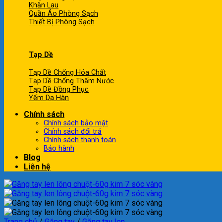
Khăn Lau
Quần Áo Phòng Sạch
Thiết Bị Phòng Sạch
Tạp Dề
Tạp Dề Chống Hóa Chất
Tạp Dề Chống Thấm Nước
Tạp Dề Đồng Phục
Yếm Da Hàn
Chính sách
Chính sách bảo mật
Chính sách đổi trả
Chính sách thanh toán
Bảo hành
Blog
Liên hệ
Trang chủ
/
Găng tay
/
Găng tay len