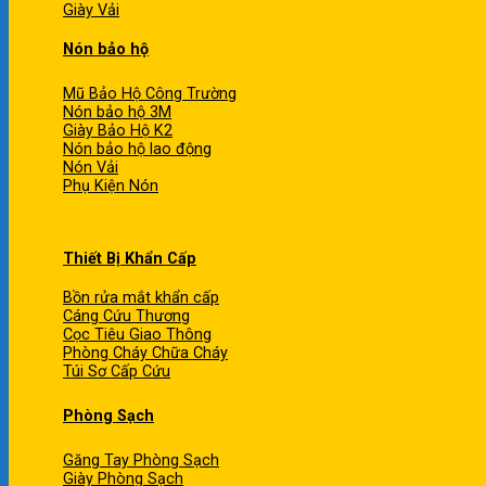
Giày Vải
Nón bảo hộ
Mũ Bảo Hộ Công Trường
Nón bảo hộ 3M
Giày Bảo Hộ K2
Nón bảo hộ lao động
Nón Vải
Phụ Kiện Nón
Thiết Bị Khẩn Cấp
Bồn rửa mắt khẩn cấp
Cáng Cứu Thương
Cọc Tiêu Giao Thông
Phòng Cháy Chữa Cháy
Túi Sơ Cấp Cứu
Phòng Sạch
Găng Tay Phòng Sạch
Giày Phòng Sạch