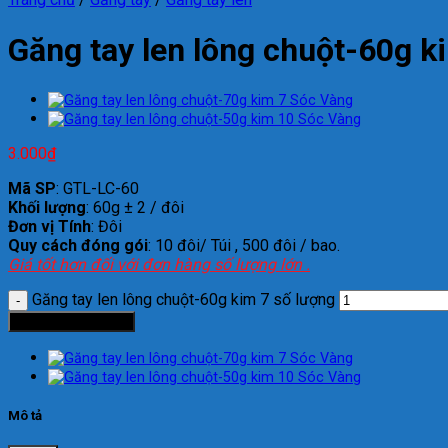
Găng tay len lông chuột-60g k
3.000
₫
Mã SP
: GTL-LC-60
Khối lượng
: 60g ± 2 / đôi
Đơn vị Tính
: Đôi
Quy cách đóng gói
: 10 đôi/ Túi , 500 đôi / bao.
Giá tốt hơn đối với đơn hàng số lượng lớn .
Găng tay len lông chuột-60g kim 7 số lượng
Thêm vào giỏ hàng
Mô tả