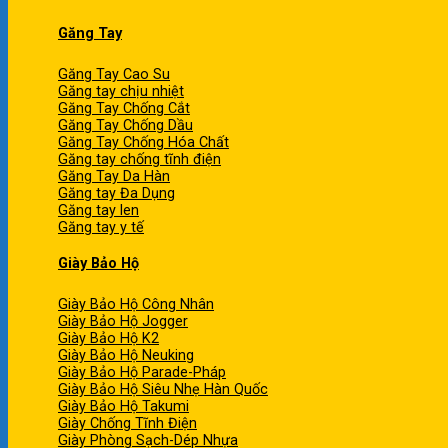
Găng Tay
Găng Tay Cao Su
Găng tay chịu nhiệt
Găng Tay Chống Cắt
Găng Tay Chống Dầu
Găng Tay Chống Hóa Chất
Găng tay chống tĩnh điện
Găng Tay Da Hàn
Găng tay Đa Dụng
Găng tay len
Găng tay y tế
Giày Bảo Hộ
Giày Bảo Hộ Công Nhân
Giày Bảo Hộ Jogger
Giày Bảo Hộ K2
Giày Bảo Hộ Neuking
Giày Bảo Hộ Parade-Pháp
Giày Bảo Hộ Siêu Nhẹ Hàn Quốc
Giày Bảo Hộ Takumi
Giày Chống Tĩnh Điện
Giày Phòng Sạch-Dép Nhựa