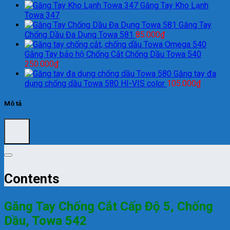
Găng Tay Kho Lạnh
Towa 347
Găng Tay
Chống Dầu Đa Dụng Towa 581
85.000
₫
Găng Tay bảo hộ Chống Cắt Chống Dầu Towa 540
250.000
₫
Găng tay đa
dụng chống dầu Towa 580 HI-VIS color
105.000
₫
Mô tả
Contents
Găng Tay Chống Cắt Cấp Độ 5, Chống
Dầu, Towa 542