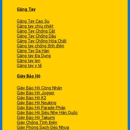
Găng Tay
Găng Tay Cao Su
Găng tay chịu nhiệt
Găng Tay Chống Cắt
Găng Tay Chống Dầu
Găng Tay Chống Hóa Chất
Găng tay chống tĩnh điện
Găng Tay Da Hàn
Găng tay Đa Dụng
Găng tay len
Găng tay y tế
Giày Bảo Hộ
Giày Bảo Hộ Công Nhân
Giày Bảo Hộ Jogger
Giày Bảo Hộ K2
Giày Bảo Hộ Neuking
Giày Bảo Hộ Parade-Pháp
Giày Bảo Hộ Siêu Nhẹ Hàn Quốc
Giày Bảo Hộ Takumi
Giày Chống Tĩnh Điện
Giày Phòng Sạch-Dép Nhựa