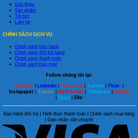
Giới thiệu
Sản phẩm
Tin tức
Liên hệ
CHÍNH SÁCH DỊCH VỤ
Chính sách bảo hành
Chính sách đổi trả hàng
Chính sách thanh toán
Chính sách bảo mật
Follow chúng tôi tại:
Youtube
|
Linkedin
|
Pinterest
|
Twitter
|
Flick
r
|
Instapaper
|
Tumblr
|
GetPocket
|
Telegram
|
Reddit
|
Diigo
|
Ello
Bảo hành đổi trả | Hình thức thanh toán | Chính sách mua hàng
| Giao nhận vận chuyển