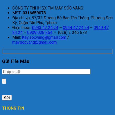
CÔNG TY TNHH SX TM MAY SÓC VÀNG
MST:
0316659078
Địa chỉ vp: 87/32 Đường Bờ Bao Tân Thắng, Phường Sơn
Kỳ, Quận Tân Phú, Tphcm
Điện thoại:
0943 47 24 24
–
0944 47 24 24
–
0949 47
24 24
–
0909 038 264
– (028) 2 346 678
Mail:
Key.socvang@gmail.com
/
maysocvang@gmail.com
Gửi File Mẫu
THÔNG TIN