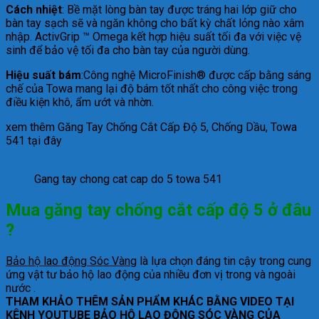
Cách nhiệt
: Bề mặt lòng bàn tay được tráng hai lớp giữ cho
bàn tay sạch sẽ và ngăn không cho bất kỳ chất lỏng nào xâm
nhập. ActivGrip ™ Omega kết hợp hiệu suất tối đa với việc vệ
sinh để bảo vệ tối đa cho bàn tay của người dùng.
Hiệu suất bám
:Công nghệ MicroFinish® được cấp bằng sáng
chế của Towa mang lại độ bám tốt nhất cho công việc trong
điều kiện khô, ẩm ướt và nhờn.
xem thêm Găng Tay Chống Cắt Cấp Độ 5, Chống Dầu, Towa
541 tại đây
Gang tay chong cat cap do 5 towa 541
Mua găng tay chống cắt cấp độ 5 ở đâu
?
Bảo hộ lao động Sóc Vàng
là lựa chọn đáng tin cậy trong cung
ứng vật tư bảo hộ lao động của nhiều đơn vị trong và ngoài
nước .
THAM KHẢO THÊM SẢN PHẨM KHÁC BẰNG VIDEO TẠI
KÊNH YOUTUBE
BẢO HỘ LAO ĐỘNG SÓC VÀNG
CỦA