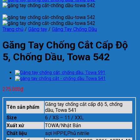
Trang chủ
/
Găng tay
/
Găng Tay Chống Dầu
Găng Tay Chống Cắt Cấp Độ
5, Chống Dầu, Towa 542
275.000
₫
Găng tay chống cắt cấp độ 5, chống
Tên sản phẩm
dầu, Towa 541
Size
6 / XS – 11 / XXL
Xuất xứ
TOWA/Nhật Bản
Chất liệu
sợi HPPE,Phủ nitrile