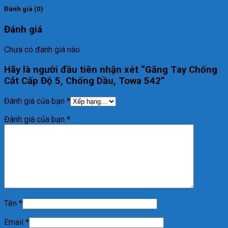
Đánh giá (0)
Đánh giá
Chưa có đánh giá nào.
Hãy là người đầu tiên nhận xét “Găng Tay Chống
Cắt Cấp Độ 5, Chống Dầu, Towa 542”
Đánh giá của bạn
*
Đánh giá của bạn
*
Tên
*
Email
*