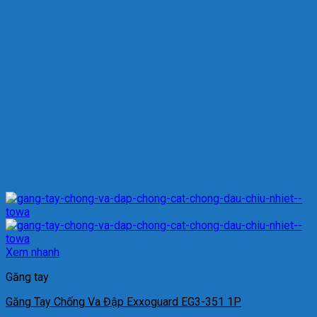
Xem nhanh
Găng tay
Găng Tay Chống Va Đập Exxoguard EG3-351 1P