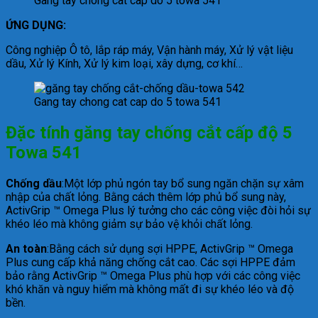
Gang tay chong cat cap do 5 towa 541
ỨNG DỤNG:
Công nghiệp Ô tô, lắp ráp máy, Vận hành máy, Xử lý vật liệu
dầu, Xử lý Kính, Xử lý kim loại, xây dựng, cơ khí…
Gang tay chong cat cap do 5 towa 541
Đặc tính găng tay chống cắt cấp độ 5
Towa 541
Chống dầu
:Một lớp phủ ngón tay bổ sung ngăn chặn sự xâm
nhập của chất lỏng. Bằng cách thêm lớp phủ bổ sung này,
ActivGrip ™ Omega Plus lý tưởng cho các công việc đòi hỏi sự
khéo léo mà không giảm sự bảo vệ khỏi chất lỏng.
An toàn
:Bằng cách sử dụng sợi HPPE, ActivGrip ™ Omega
Plus cung cấp khả năng chống cắt cao. Các sợi HPPE đảm
bảo rằng ActivGrip ™ Omega Plus phù hợp với các công việc
khó khăn và nguy hiểm mà không mất đi sự khéo léo và độ
bền.