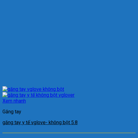
Xem nhanh
Găng tay
găng tay y tế vglove- không bột 5.8