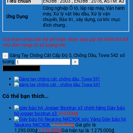
Tiêu chuẩn
EN388 : 2003 , EN388 : 2016, ASTM: A3
Công nghiệp Ô tô, lắp ráp máy, Vận hành
máy, Xử lý vật liệu dầu, Xử lý vận
Ứng Dụng
chuyển, Bảo trì , xây dựng, cơ khí. mục
đích chung…
Giá tham khảo,liên hệ để nhận được báo giá tốt nhất.Giá tốt
cho đơn hàng có số lượng lớn.
Găng Tay Chống Cắt Cấp Độ 5, Chống Dầu, Towa 542 số
lượng
Thêm vào giỏ hàng
Có thể bạn thích…
Giày bảo
hộ jogger bestrun s3
410.000
₫
Giày bảo hộ
Neuking NKC90K
1.295.000
₫
Giá gốc là:
1.295.000₫.
1.275.000
₫
Giá hiện tại là: 1.275.000₫.