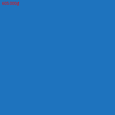
605.000
₫