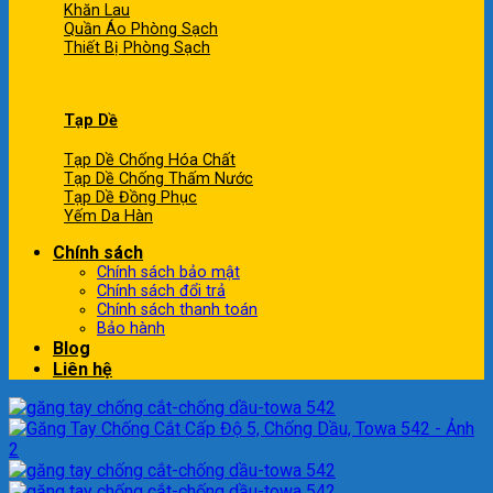
Khăn Lau
Quần Áo Phòng Sạch
Thiết Bị Phòng Sạch
Tạp Dề
Tạp Dề Chống Hóa Chất
Tạp Dề Chống Thấm Nước
Tạp Dề Đồng Phục
Yếm Da Hàn
Chính sách
Chính sách bảo mật
Chính sách đổi trả
Chính sách thanh toán
Bảo hành
Blog
Liên hệ