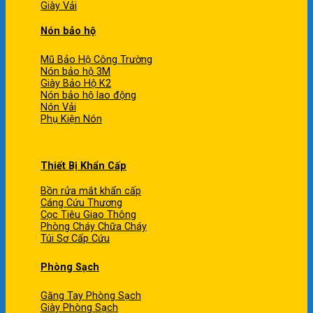
Giày Vải
Nón bảo hộ
Mũ Bảo Hộ Công Trường
Nón bảo hộ 3M
Giày Bảo Hộ K2
Nón bảo hộ lao động
Nón Vải
Phụ Kiện Nón
Thiết Bị Khẩn Cấp
Bồn rửa mắt khẩn cấp
Cáng Cứu Thương
Cọc Tiêu Giao Thông
Phòng Cháy Chữa Cháy
Túi Sơ Cấp Cứu
Phòng Sạch
Găng Tay Phòng Sạch
Giày Phòng Sạch