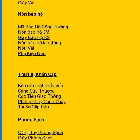
Giày Vải
Nón bảo hộ
Mũ Bảo Hộ Công Trường
Nón bảo hộ 3M
Giày Bảo Hộ K2
Nón bảo hộ lao động
Nón Vải
Phụ Kiện Nón
Thiết Bị Khẩn Cấp
Bồn rửa mắt khẩn cấp
Cáng Cứu Thương
Cọc Tiêu Giao Thông
Phòng Cháy Chữa Cháy
Túi Sơ Cấp Cứu
Phòng Sạch
Găng Tay Phòng Sạch
Giày Phòng Sạch