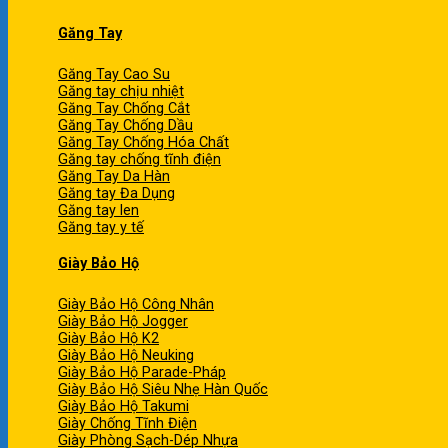
Găng Tay
Găng Tay Cao Su
Găng tay chịu nhiệt
Găng Tay Chống Cắt
Găng Tay Chống Dầu
Găng Tay Chống Hóa Chất
Găng tay chống tĩnh điện
Găng Tay Da Hàn
Găng tay Đa Dụng
Găng tay len
Găng tay y tế
Giày Bảo Hộ
Giày Bảo Hộ Công Nhân
Giày Bảo Hộ Jogger
Giày Bảo Hộ K2
Giày Bảo Hộ Neuking
Giày Bảo Hộ Parade-Pháp
Giày Bảo Hộ Siêu Nhẹ Hàn Quốc
Giày Bảo Hộ Takumi
Giày Chống Tĩnh Điện
Giày Phòng Sạch-Dép Nhựa