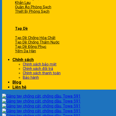
Khăn Lau
Quần Áo Phòng Sạch
Thiết Bị Phòng Sạch
Tạp Dề
Tạp Dề Chống Hóa Chất
Tạp Dề Chống Thấm Nước
Tạp Dề Đồng Phục
Yếm Da Hàn
Chính sách
Chính sách bảo mật
Chính sách đổi trả
Chính sách thanh toán
Bảo hành
Blog
Liên hệ