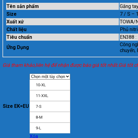
Tên sản phẩm
Găng tay
Size
7 / S – 
Xuất xứ
TOWA/N
Chất liệu
Phủ nitri
Tiêu chuẩn
EN388 :
Công ngh
Ứng Dụng
chuyển, 
Giá tham khảo,liên hệ để nhận được báo giá tốt nhất.Giá tốt 
10-XL
11-XXL
Size EK=EU
7-S
8-M
9-L
Xóa