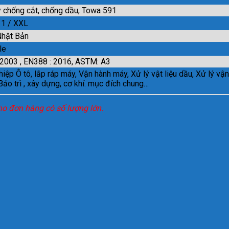
 chống cắt, chống dầu, Towa 591
11 / XXL
hật Bản
le
 2003 , EN388 : 2016, ASTM: A3
iệp Ô tô, lắp ráp máy, Vận hành máy, Xử lý vật liệu dầu, Xử lý vận
Bảo trì , xây dựng, cơ khí. mục đích chung…
cho đơn hàng có số lượng lớn.