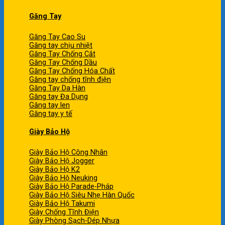
Găng Tay
Găng Tay Cao Su
Găng tay chịu nhiệt
Găng Tay Chống Cắt
Găng Tay Chống Dầu
Găng Tay Chống Hóa Chất
Găng tay chống tĩnh điện
Găng Tay Da Hàn
Găng tay Đa Dụng
Găng tay len
Găng tay y tế
Giày Bảo Hộ
Giày Bảo Hộ Công Nhân
Giày Bảo Hộ Jogger
Giày Bảo Hộ K2
Giày Bảo Hộ Neuking
Giày Bảo Hộ Parade-Pháp
Giày Bảo Hộ Siêu Nhẹ Hàn Quốc
Giày Bảo Hộ Takumi
Giày Chống Tĩnh Điện
Giày Phòng Sạch-Dép Nhựa