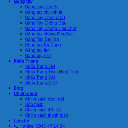
Găng tay
Găng Tay Cao Su
Găng tay chịu nhiệt
Găng Tay Chống Cắt
Găng Tay Chống Dầu
Găng Tay Chống Hóa Chất
Găng tay chống tĩnh điện
Găng Tay Da Hàn
Găng tay Đa Dụng
Găng tay len
Găng tay y tế
Khẩu Trang
Khẩu Trang 3M
Khẩu Trang Than Hoạt Tính
Khẩu Trang Vải
Khẩu Trang Y Tế
Blog
Chính sách
Chính sách bảo mật
Bảo hành
Chính sách đổi trả
Chính sách thanh toán
Liên hệ
📞 Hotline: 0943 47 24 24