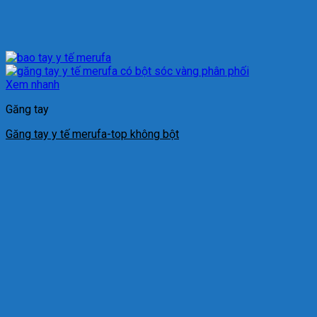
Xem nhanh
Găng tay
Găng tay y tế merufa-top không bột