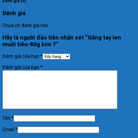
Đánh giá (0)
Đánh giá
Chưa có đánh giá nào.
Hãy là người đầu tiên nhận xét “Găng tay len
muối tiêu-80g kim 7”
Đánh giá của bạn
*
Đánh giá của bạn
*
Tên
*
Email
*