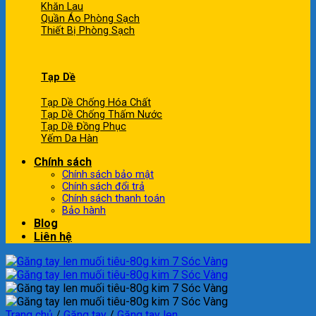
Khăn Lau
Quần Áo Phòng Sạch
Thiết Bị Phòng Sạch
Tạp Dề
Tạp Dề Chống Hóa Chất
Tạp Dề Chống Thấm Nước
Tạp Dề Đồng Phục
Yếm Da Hàn
Chính sách
Chính sách bảo mật
Chính sách đổi trả
Chính sách thanh toán
Bảo hành
Blog
Liên hệ
Trang chủ
/
Găng tay
/
Găng tay len