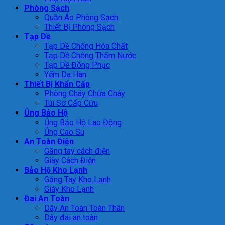
Phòng Sạch
Quần Áo Phòng Sạch
Thiết Bị Phòng Sạch
Tạp Dề
Tạp Dề Chống Hóa Chất
Tạp Dề Chống Thấm Nước
Tạp Dề Đồng Phục
Yếm Da Hàn
Thiết Bị Khẩn Cấp
Phòng Cháy Chữa Cháy
Túi Sơ Cấp Cứu
Ủng Bảo Hộ
Ủng Bảo Hộ Lao Động
Ủng Cao Su
An Toàn Điện
Găng tay cách điện
Giày Cách Điện
Bảo Hộ Kho Lạnh
Găng Tay Kho Lạnh
Giày Kho Lạnh
Đai An Toàn
Dây An Toàn Toàn Thân
Dây đai an toàn