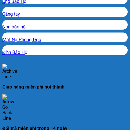
Ủng Bảo Hộ
Găng tay
Nón bảo hộ
Mặt Nạ Phòng Độc
Kính Bảo Hộ
Giao hàng miễn phí nội thành
Đổi trả miễn phí trong 14 ngày