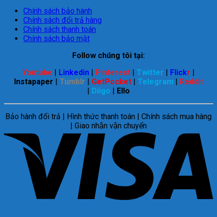
Chính sách bảo hành
Chính sách đổi trả hàng
Chính sách thanh toán
Chính sách bảo mật
Follow chúng tôi tại:
Youtube
|
Linkedin
|
Pinterest
|
Twitter
|
Flick
r
|
Instapaper
|
Tumblr
|
GetPocket
|
Telegram
|
Reddit
|
Diigo
|
Ello
Bảo hành đổi trả | Hình thức thanh toán | Chính sách mua hàng
| Giao nhận vận chuyển