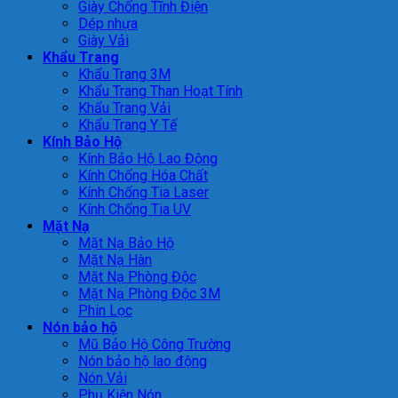
Giày Chống Tĩnh Điện
Dép nhựa
Giày Vải
Khẩu Trang
Khẩu Trang 3M
Khẩu Trang Than Hoạt Tính
Khẩu Trang Vải
Khẩu Trang Y Tế
Kính Bảo Hộ
Kính Bảo Hộ Lao Động
Kính Chống Hóa Chất
Kính Chống Tia Laser
Kính Chống Tia UV
Mặt Nạ
Mặt Nạ Bảo Hộ
Mặt Nạ Hàn
Mặt Nạ Phòng Độc
Mặt Nạ Phòng Độc 3M
Phin Lọc
Nón bảo hộ
Mũ Bảo Hộ Công Trường
Nón bảo hộ lao động
Nón Vải
Phụ Kiện Nón