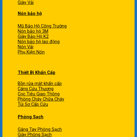
Giày Vải
Nón bảo hộ
Mũ Bảo Hộ Công Trường
Nón bảo hộ 3M
Giày Bảo Hộ K2
Nón bảo hộ lao động
Nón Vải
Phụ Kiện Nón
Thiết Bị Khẩn Cấp
Bồn rửa mắt khẩn cấp
Cáng Cứu Thương
Cọc Tiêu Giao Thông
Phòng Cháy Chữa Cháy
Túi Sơ Cấp Cứu
Phòng Sạch
Găng Tay Phòng Sạch
Giày Phòng Sạch