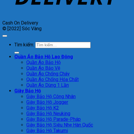
Cash On Delivery
© [2022] Sóc Vàng
Tìm kiếm:
Quần Áo Bảo Hộ Lao Động
Quần Áo Bảo Hộ
Quần Áo Bảo Vệ
Quần Áo Chống Cháy
Quần Áo Chống Hóa Chất
Quần Áo Dùng 1 Lần
Giày Bảo Hộ
Giày Bảo Hộ Công Nhân
Giày Bảo Hộ Jogger
Giày Bảo Hộ K2
Giày Bảo Hộ Neuking
Giày Bảo Hộ Parade-Pháp
Giày Bảo Hộ Siêu Nhẹ Hàn Quốc
Giày Bảo Hộ Takumi