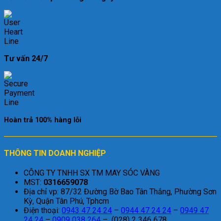
Tư vấn 24/7
Hoàn trả 100% hàng lỗi
THÔNG TIN DOANH NGHIỆP
CÔNG TY TNHH SX TM MAY SÓC VÀNG
MST:
0316659078
Địa chỉ vp: 87/32 Đường Bờ Bao Tân Thắng, Phường Sơn
Kỳ, Quận Tân Phú, Tphcm
Điện thoại:
0943 47 24 24
–
0944 47 24 24
–
0949 47
24 24
–
0909 038 264
– (028) 2 346 678