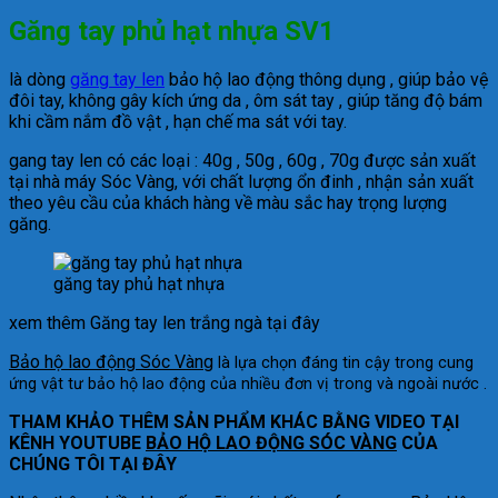
Găng tay phủ hạt nhựa SV1
là dòng
găng tay len
bảo hộ lao động thông dụng , giúp bảo vệ
đôi tay, không gây kích ứng da , ôm sát tay , giúp tăng độ bám
khi cầm nắm đồ vật , hạn chế ma sát với tay.
gang tay len có các loại : 40g , 50g , 60g , 70g được sản xuất
tại nhà máy Sóc Vàng, với chất lượng ổn đinh , nhận sản xuất
theo yêu cầu của khách hàng về màu sắc hay trọng lượng
găng.
găng tay phủ hạt nhựa
xem thêm Găng tay len trắng ngà tại đây
Bảo hộ lao động Sóc Vàng
là lựa chọn đáng tin cậy trong cung
ứng vật tư bảo hộ lao động của nhiều đơn vị trong và ngoài nước .
THAM KHẢO THÊM SẢN PHẨM KHÁC BẰNG VIDEO TẠI
KÊNH YOUTUBE
BẢO HỘ LAO ĐỘNG SÓC VÀNG
CỦA
CHÚNG TÔI TẠI ĐÂY