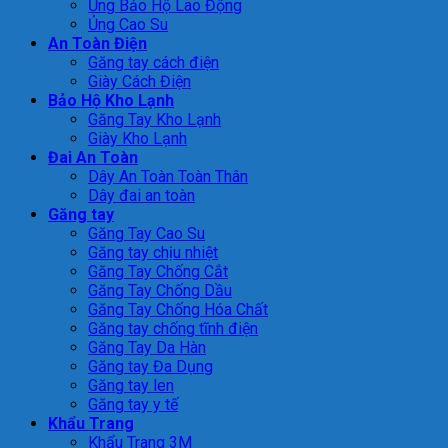
Ủng Bảo Hộ Lao Động
Ủng Cao Su
An Toàn Điện
Găng tay cách điện
Giày Cách Điện
Bảo Hộ Kho Lạnh
Găng Tay Kho Lạnh
Giày Kho Lạnh
Đai An Toàn
Dây An Toàn Toàn Thân
Dây đai an toàn
Găng tay
Găng Tay Cao Su
Găng tay chịu nhiệt
Găng Tay Chống Cắt
Găng Tay Chống Dầu
Găng Tay Chống Hóa Chất
Găng tay chống tĩnh điện
Găng Tay Da Hàn
Găng tay Đa Dụng
Găng tay len
Găng tay y tế
Khẩu Trang
Khẩu Trang 3M