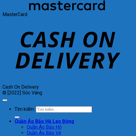
MasterCard
Cash On Delivery
© [2022] Sóc Vàng
Tìm kiếm:
Quần Áo Bảo Hộ Lao Động
Quần Áo Bảo Hộ
Quần Áo Bảo Vệ