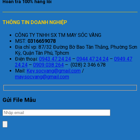
Hoàn trả 100% hàng lỗi
THÔNG TIN DOANH NGHIỆP
CÔNG TY TNHH SX TM MAY SÓC VÀNG
MST:
0316659078
Địa chỉ vp: 87/32 Đường Bờ Bao Tân Thắng, Phường Sơn
Kỳ, Quận Tân Phú, Tphcm
Điện thoại:
0943 47 24 24
–
0944 47 24 24
–
0949 47
24 24
–
0909 038 264
– (028) 2 346 678
Mail:
Key.socvang@gmail.com
/
maysocvang@gmail.com
Gửi File Mẫu