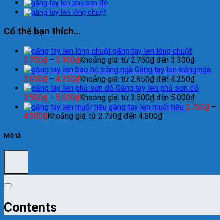
Có thể bạn thích…
găng tay len lông chuột
2.750
₫
–
3.300
₫
Khoảng giá: từ 2.750₫ đến 3.300₫
Găng tay len trắng ngà
2.650
₫
–
4.250
₫
Khoảng giá: từ 2.650₫ đến 4.250₫
Găng tay len phủ sơn đỏ
3.500
₫
–
5.000
₫
Khoảng giá: từ 3.500₫ đến 5.000₫
găng tay len muối tiêu
2.750
₫
–
4.500
₫
Khoảng giá: từ 2.750₫ đến 4.500₫
Mô tả
Contents