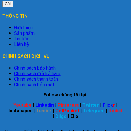
THÔNG TIN
Giới thiệu
Sản phẩm
Tin tức
Liên hệ
CHÍNH SÁCH DỊCH VỤ
Chính sách bảo hành
Chính sách đổi trả hàng
Chính sách thanh toán
Chính sách bảo mật
Follow chúng tôi tại:
Youtube
|
Linkedin
|
Pinterest
|
Twitter
|
Flick
r
|
Instapaper
|
Tumblr
|
GetPocket
|
Telegram
|
Reddit
|
Diigo
|
Ello