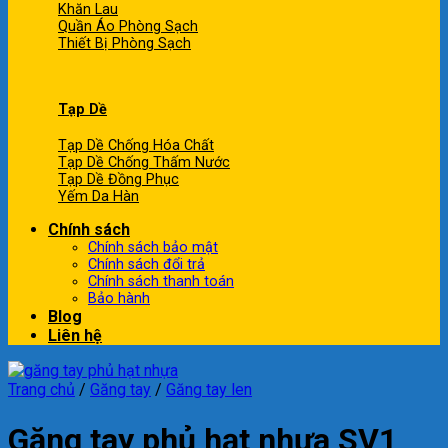
Khăn Lau
Quần Áo Phòng Sạch
Thiết Bị Phòng Sạch
Tạp Dề
Tạp Dề Chống Hóa Chất
Tạp Dề Chống Thấm Nước
Tạp Dề Đồng Phục
Yếm Da Hàn
Chính sách
Chính sách bảo mật
Chính sách đổi trả
Chính sách thanh toán
Bảo hành
Blog
Liên hệ
Trang chủ
/
Găng tay
/
Găng tay len
Găng tay phủ hạt nhựa SV1