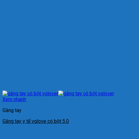
Xem nhanh
Găng tay
Găng tay y tế vglove có bột 5.0