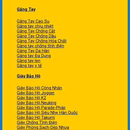
Găng Tay
Găng Tay Cao Su
Găng tay chịu nhiệt
Găng Tay Chống Cắt
Găng Tay Chống Dầu
Găng Tay Chống Hóa Chất
Găng tay chống tĩnh điện
Găng Tay Da Hàn
Găng tay Đa Dụng
Găng tay len
Găng tay y tế
Giày Bảo Hộ
Giày Bảo Hộ Công Nhân
Giày Bảo Hộ Jogger
Giày Bảo Hộ K2
Giày Bảo Hộ Neuking
Giày Bảo Hộ Parade-Pháp
Giày Bảo Hộ Siêu Nhẹ Hàn Quốc
Giày Bảo Hộ Takumi
Giày Chống Tĩnh Điện
Giày Phòng Sạch-Dép Nhựa