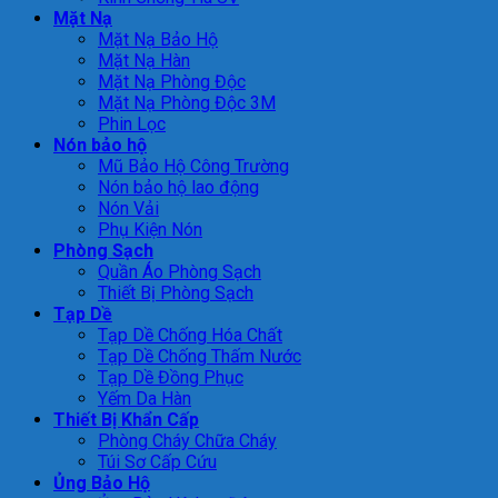
Mặt Nạ
Mặt Nạ Bảo Hộ
Mặt Nạ Hàn
Mặt Nạ Phòng Độc
Mặt Nạ Phòng Độc 3M
Phin Lọc
Nón bảo hộ
Mũ Bảo Hộ Công Trường
Nón bảo hộ lao động
Nón Vải
Phụ Kiện Nón
Phòng Sạch
Quần Áo Phòng Sạch
Thiết Bị Phòng Sạch
Tạp Dề
Tạp Dề Chống Hóa Chất
Tạp Dề Chống Thấm Nước
Tạp Dề Đồng Phục
Yếm Da Hàn
Thiết Bị Khẩn Cấp
Phòng Cháy Chữa Cháy
Túi Sơ Cấp Cứu
Ủng Bảo Hộ