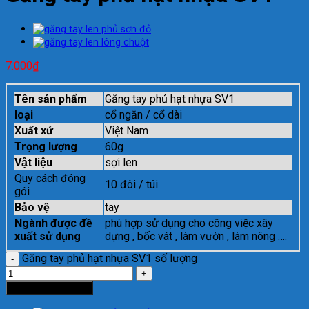
7.000
₫
Tên sản phẩm
Găng tay phủ hạt nhựa SV1
loại
cổ ngắn / cổ dài
Xuất xứ
Việt Nam
Trọng lượng
60g
Vật liệu
sợi len
Quy cách đóng
10 đôi / túi
gói
Bảo vệ
tay
Ngành được đề
phù hợp sử dụng cho công việc xây
xuất sử dụng
dựng , bốc vát , làm vườn , làm nông ….
Găng tay phủ hạt nhựa SV1 số lượng
Thêm vào giỏ hàng