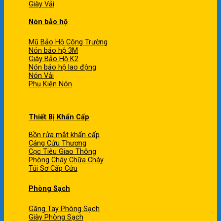
Giày Vải
Nón bảo hộ
Mũ Bảo Hộ Công Trường
Nón bảo hộ 3M
Giày Bảo Hộ K2
Nón bảo hộ lao động
Nón Vải
Phụ Kiện Nón
Thiết Bị Khẩn Cấp
Bồn rửa mắt khẩn cấp
Cáng Cứu Thương
Cọc Tiêu Giao Thông
Phòng Cháy Chữa Cháy
Túi Sơ Cấp Cứu
Phòng Sạch
Găng Tay Phòng Sạch
Giày Phòng Sạch