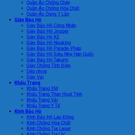
Quần Áo Chống Cháy
Quần Áo Chống Hóa Chất
Quần Áo Dùng 1 Lần
Giày Bảo Hộ
Giày Bảo Hộ Công Nhân
Giày Bảo Hộ Jogger
Giày Bảo Hộ K2
Giày Bảo Hộ Neuking
Giày Bảo Hộ Parade-Pháp
Giày Bảo Hộ Siêu Nhẹ Hàn Quốc
Giày Bảo Hộ Takumi
Giày Chống Tĩnh Điện
Dép nhựa
Giày Vải
Khẩu Trang
Khẩu Trang 3M
Khẩu Trang Than Hoạt Tính
Khẩu Trang Vải
Khẩu Trang Y Tế
Kính Bảo Hộ
Kính Bảo Hộ Lao Động
Kính Chống Hóa Chất
Kính Chống Tia Laser
Kính Chống Tia UV