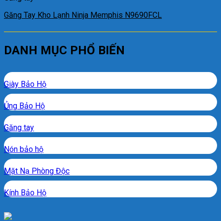
Găng Tay Kho Lạnh Ninja Memphis N9690FCL
DANH MỤC PHỔ BIẾN
Giày Bảo Hộ
Ủng Bảo Hộ
Găng tay
Nón bảo hộ
Mặt Nạ Phòng Độc
Kính Bảo Hộ