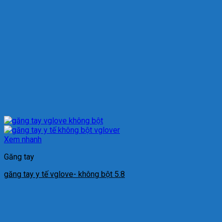
Xem nhanh
Găng tay
găng tay y tế vglove- không bột 5.8