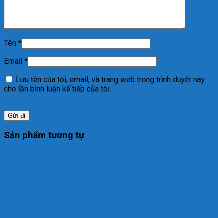
Tên
*
Email
*
Lưu tên của tôi, email, và trang web trong trình duyệt này
cho lần bình luận kế tiếp của tôi.
Sản phẩm tương tự