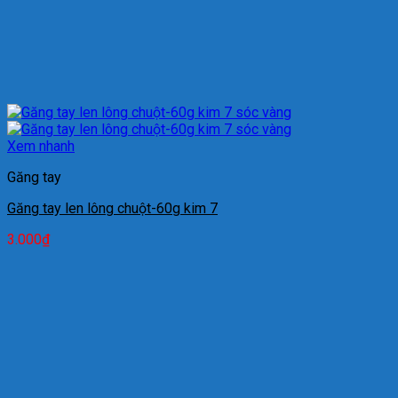
Xem nhanh
Găng tay
Găng tay len lông chuột-60g kim 7
3.000
₫