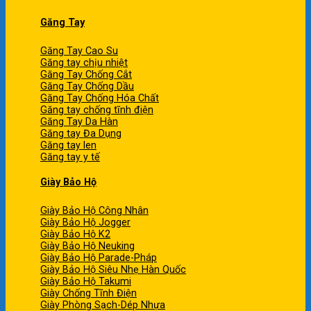
Găng Tay
Găng Tay Cao Su
Găng tay chịu nhiệt
Găng Tay Chống Cắt
Găng Tay Chống Dầu
Găng Tay Chống Hóa Chất
Găng tay chống tĩnh điện
Găng Tay Da Hàn
Găng tay Đa Dụng
Găng tay len
Găng tay y tế
Giày Bảo Hộ
Giày Bảo Hộ Công Nhân
Giày Bảo Hộ Jogger
Giày Bảo Hộ K2
Giày Bảo Hộ Neuking
Giày Bảo Hộ Parade-Pháp
Giày Bảo Hộ Siêu Nhẹ Hàn Quốc
Giày Bảo Hộ Takumi
Giày Chống Tĩnh Điện
Giày Phòng Sạch-Dép Nhựa