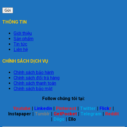
THÔNG TIN
Giới thiệu
Sản phẩm
Tin tức
Liên hệ
CHÍNH SÁCH DỊCH VỤ
Chính sách bảo hành
Chính sách đổi trả hàng
Chính sách thanh toán
Chính sách bảo mật
Follow chúng tôi tại:
Youtube
|
Linkedin
|
Pinterest
|
Twitter
|
Flick
r
|
Instapaper
|
Tumblr
|
GetPocket
|
Telegram
|
Reddit
|
Diigo
|
Ello