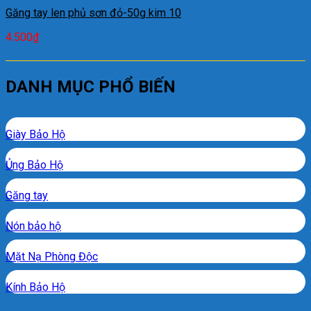
Găng tay len phủ sơn đỏ-50g kim 10
4.500
₫
DANH MỤC PHỔ BIẾN
Giày Bảo Hộ
Ủng Bảo Hộ
Găng tay
Nón bảo hộ
Mặt Nạ Phòng Độc
Kính Bảo Hộ