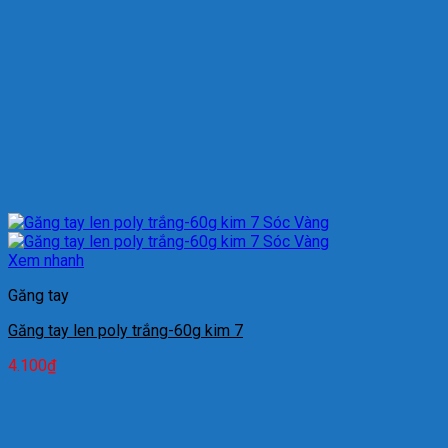
Xem nhanh
Găng tay
Găng tay len poly trắng-60g kim 7
4.100
₫