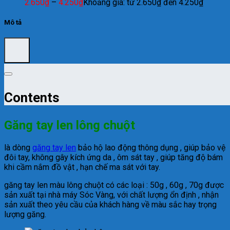
2.650
₫
–
4.250
₫
Khoảng giá: từ 2.650₫ đến 4.250₫
Mô tả
Contents
Găng tay len lông chuột
là dòng
găng tay len
bảo hộ lao động thông dụng , giúp bảo vệ
đôi tay, không gây kích ứng da , ôm sát tay , giúp tăng độ bám
khi cầm nắm đồ vật , hạn chế ma sát với tay.
găng tay len màu lông chuột có các loại : 50g , 60g , 70g được
sản xuất tại nhà máy Sóc Vàng, với chất lượng ổn định , nhận
sản xuất theo yêu cầu của khách hàng về màu sắc hay trọng
lượng găng.