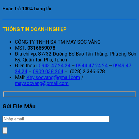
Hoàn trả 100% hàng lỗi
THÔNG TIN DOANH NGHIỆP
CÔNG TY TNHH SX TM MAY SÓC VÀNG
MST:
0316659078
Địa chỉ vp: 87/32 Đường Bờ Bao Tân Thắng, Phường Sơn
Kỳ, Quận Tân Phú, Tphcm
Điện thoại:
0943 47 24 24
–
0944 47 24 24
–
0949 47
24 24
–
0909 038 264
– (028) 2 346 678
Mail:
Key.socvang@gmail.com
/
maysocvang@gmail.com
Gửi File Mẫu