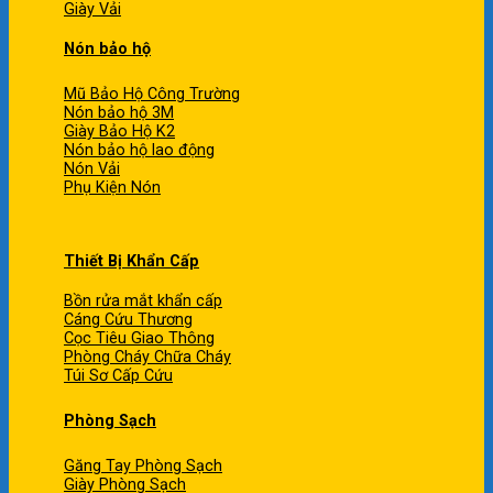
Giày Vải
Nón bảo hộ
Mũ Bảo Hộ Công Trường
Nón bảo hộ 3M
Giày Bảo Hộ K2
Nón bảo hộ lao động
Nón Vải
Phụ Kiện Nón
Thiết Bị Khẩn Cấp
Bồn rửa mắt khẩn cấp
Cáng Cứu Thương
Cọc Tiêu Giao Thông
Phòng Cháy Chữa Cháy
Túi Sơ Cấp Cứu
Phòng Sạch
Găng Tay Phòng Sạch
Giày Phòng Sạch