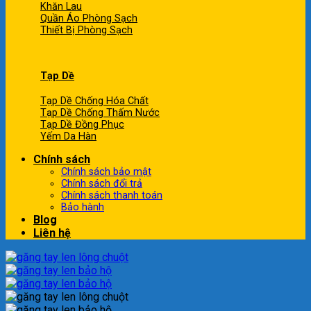
Khăn Lau
Quần Áo Phòng Sạch
Thiết Bị Phòng Sạch
Tạp Dề
Tạp Dề Chống Hóa Chất
Tạp Dề Chống Thấm Nước
Tạp Dề Đồng Phục
Yếm Da Hàn
Chính sách
Chính sách bảo mật
Chính sách đổi trả
Chính sách thanh toán
Bảo hành
Blog
Liên hệ