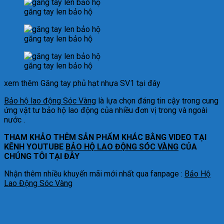
găng tay len bảo hộ
găng tay len bảo hộ
găng tay len bảo hộ
xem thêm Găng tay phủ hạt nhựa SV1 tại đây
Bảo hộ lao động Sóc Vàng
là lựa chọn đáng tin cậy trong cung
ứng vật tư bảo hộ lao động của nhiều đơn vị trong và ngoài
nước .
THAM KHẢO THÊM SẢN PHẨM KHÁC BẰNG VIDEO TẠI
KÊNH YOUTUBE
BẢO HỘ LAO ĐỘNG SÓC VÀNG
CỦA
CHÚNG TÔI TẠI ĐÂY
Nhận thêm nhiều khuyến mãi mới nhất qua fanpage :
Bảo Hộ
Lao Động Sóc Vàng