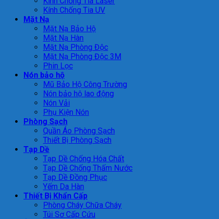
Kính Chống Tia Laser
Kính Chống Tia UV
Mặt Nạ
Mặt Nạ Bảo Hộ
Mặt Nạ Hàn
Mặt Nạ Phòng Độc
Mặt Nạ Phòng Độc 3M
Phin Lọc
Nón bảo hộ
Mũ Bảo Hộ Công Trường
Nón bảo hộ lao động
Nón Vải
Phụ Kiện Nón
Phòng Sạch
Quần Áo Phòng Sạch
Thiết Bị Phòng Sạch
Tạp Dề
Tạp Dề Chống Hóa Chất
Tạp Dề Chống Thấm Nước
Tạp Dề Đồng Phục
Yếm Da Hàn
Thiết Bị Khẩn Cấp
Phòng Cháy Chữa Cháy
Túi Sơ Cấp Cứu