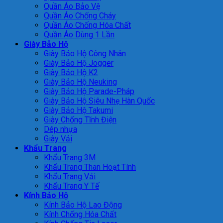
Quần Áo Bảo Vệ
Quần Áo Chống Cháy
Quần Áo Chống Hóa Chất
Quần Áo Dùng 1 Lần
Giày Bảo Hộ
Giày Bảo Hộ Công Nhân
Giày Bảo Hộ Jogger
Giày Bảo Hộ K2
Giày Bảo Hộ Neuking
Giày Bảo Hộ Parade-Pháp
Giày Bảo Hộ Siêu Nhẹ Hàn Quốc
Giày Bảo Hộ Takumi
Giày Chống Tĩnh Điện
Dép nhựa
Giày Vải
Khẩu Trang
Khẩu Trang 3M
Khẩu Trang Than Hoạt Tính
Khẩu Trang Vải
Khẩu Trang Y Tế
Kính Bảo Hộ
Kính Bảo Hộ Lao Động
Kính Chống Hóa Chất