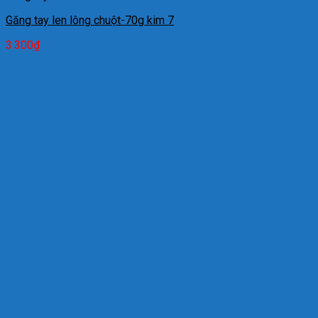
Găng tay len lông chuột-70g kim 7
3.300
₫