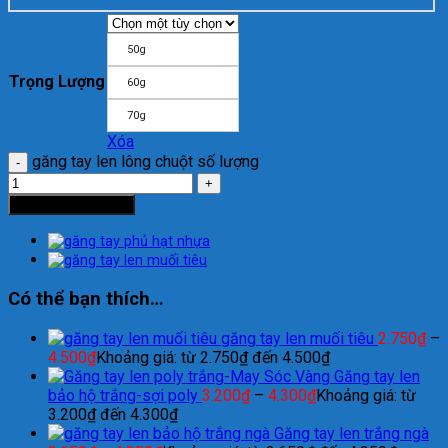
50g
Trọng Lượng
60g
70g
Xóa
găng tay len lông chuột số lượng
Thêm vào giỏ hàng
Có thể bạn thích…
găng tay len muối tiêu
2.750
₫
–
4.500
₫
Khoảng giá: từ 2.750₫ đến 4.500₫
Găng tay len
bảo hộ trắng-sợi poly
3.200
₫
–
4.300
₫
Khoảng giá: từ
3.200₫ đến 4.300₫
Găng tay len trắng ngà