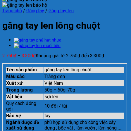
Trang chủ
/
Găng tay
/
Găng tay len
găng tay len lông chuột
2.750
₫
–
3.300
₫
Khoảng giá: từ 2.750₫ đến 3.300₫
Tên sản phẩm
găng tay len lông chuột
Màu sắc
Trắng đen
Xuất xứ
Việt Nam
Trọng lượng
50g – 60g-70g
Vật liệu
sợi len
Quy cách đóng
10 đôi / túi
gói
Bảo vệ
tay
Ngành được đề
phù hợp sử dụng cho công việc xây
xuất sử dụng
dựng , bốc vát , làm vườn , làm nông ….