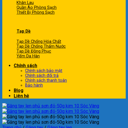
Khăn Lau
Quần Áo Phòng Sạch
Thiết Bị Phòng Sạch
Tạp Dề
Tạp Dề Chống Hóa Chất
Tạp Dề Chống Thấm Nước
Tạp Dề Đồng Phục
Yếm Da Hàn
Chính sách
Chính sách bảo mật
Chính sách đổi trả
Chính sách thanh toán
Bảo hành
Blog
Liên hệ
Trang chủ
/
Găng tay
/
Găng tay len