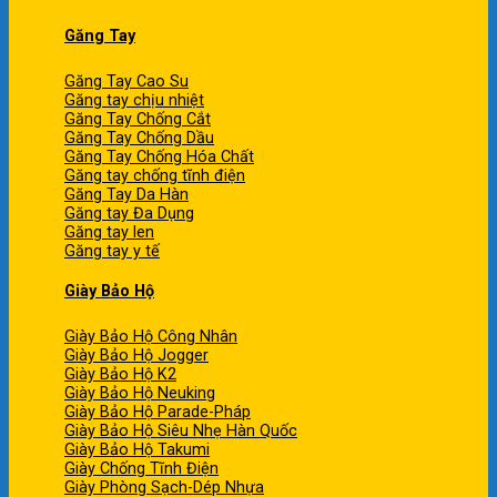
Găng Tay
Găng Tay Cao Su
Găng tay chịu nhiệt
Găng Tay Chống Cắt
Găng Tay Chống Dầu
Găng Tay Chống Hóa Chất
Găng tay chống tĩnh điện
Găng Tay Da Hàn
Găng tay Đa Dụng
Găng tay len
Găng tay y tế
Giày Bảo Hộ
Giày Bảo Hộ Công Nhân
Giày Bảo Hộ Jogger
Giày Bảo Hộ K2
Giày Bảo Hộ Neuking
Giày Bảo Hộ Parade-Pháp
Giày Bảo Hộ Siêu Nhẹ Hàn Quốc
Giày Bảo Hộ Takumi
Giày Chống Tĩnh Điện
Giày Phòng Sạch-Dép Nhựa