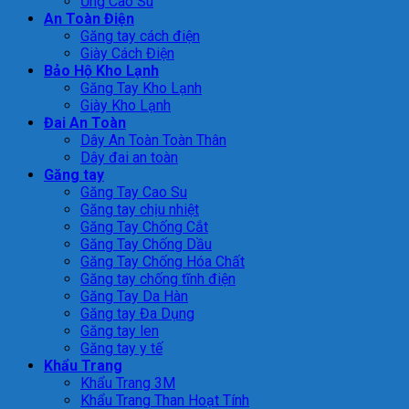
Ủng Cao Su
An Toàn Điện
Găng tay cách điện
Giày Cách Điện
Bảo Hộ Kho Lạnh
Găng Tay Kho Lạnh
Giày Kho Lạnh
Đai An Toàn
Dây An Toàn Toàn Thân
Dây đai an toàn
Găng tay
Găng Tay Cao Su
Găng tay chịu nhiệt
Găng Tay Chống Cắt
Găng Tay Chống Dầu
Găng Tay Chống Hóa Chất
Găng tay chống tĩnh điện
Găng Tay Da Hàn
Găng tay Đa Dụng
Găng tay len
Găng tay y tế
Khẩu Trang
Khẩu Trang 3M
Khẩu Trang Than Hoạt Tính