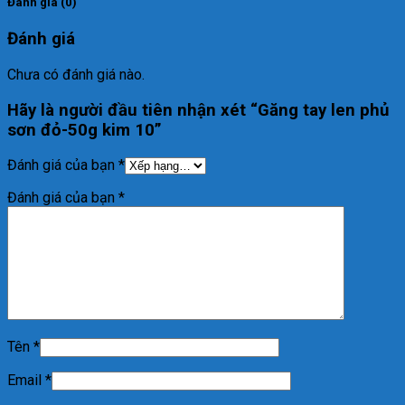
Đánh giá (0)
Đánh giá
Chưa có đánh giá nào.
Hãy là người đầu tiên nhận xét “Găng tay len phủ
sơn đỏ-50g kim 10”
Đánh giá của bạn
*
Đánh giá của bạn
*
Tên
*
Email
*