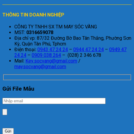
THÔNG TIN DOANH NGHIỆP
CÔNG TY TNHH SX TM MAY SÓC VÀNG
MST:
0316659078
Địa chỉ vp: 87/32 Đường Bờ Bao Tân Thắng, Phường Sơn
Kỳ, Quận Tân Phú, Tphcm
Điện thoại:
0943 47 24 24
–
0944 47 24 24
–
0949 47
24 24
–
0909 038 264
– (028) 2 346 678
Mail:
Key.socvang@gmail.com
/
maysocvang@gmail.com
Gửi File Mẫu