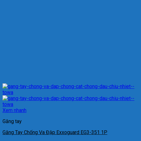
Xem nhanh
Găng tay
Găng Tay Chống Va Đập Exxoguard EG3-351 1P