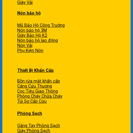
Giày Vải
Nón bảo hộ
Mũ Bảo Hộ Công Trường
Nón bảo hộ 3M
Giày Bảo Hộ K2
Nón bảo hộ lao động
Nón Vải
Phụ Kiện Nón
Thiết Bị Khẩn Cấp
Bồn rửa mắt khẩn cấp
Cáng Cứu Thương
Cọc Tiêu Giao Thông
Phòng Cháy Chữa Cháy
Túi Sơ Cấp Cứu
Phòng Sạch
Găng Tay Phòng Sạch
Giày Phòng Sạch