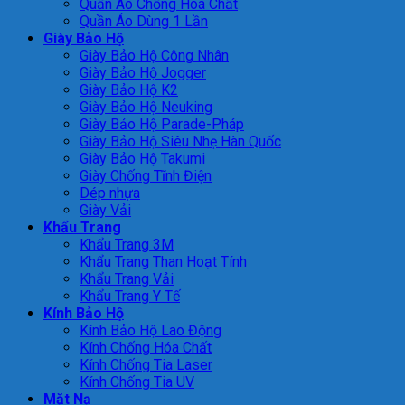
Quần Áo Chống Hóa Chất
Quần Áo Dùng 1 Lần
Giày Bảo Hộ
Giày Bảo Hộ Công Nhân
Giày Bảo Hộ Jogger
Giày Bảo Hộ K2
Giày Bảo Hộ Neuking
Giày Bảo Hộ Parade-Pháp
Giày Bảo Hộ Siêu Nhẹ Hàn Quốc
Giày Bảo Hộ Takumi
Giày Chống Tĩnh Điện
Dép nhựa
Giày Vải
Khẩu Trang
Khẩu Trang 3M
Khẩu Trang Than Hoạt Tính
Khẩu Trang Vải
Khẩu Trang Y Tế
Kính Bảo Hộ
Kính Bảo Hộ Lao Động
Kính Chống Hóa Chất
Kính Chống Tia Laser
Kính Chống Tia UV
Mặt Nạ