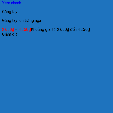
Xem nhanh
Găng tay
Găng tay len trắng ngà
2.650
₫
–
4.250
₫
Khoảng giá: từ 2.650₫ đến 4.250₫
Giảm giá!