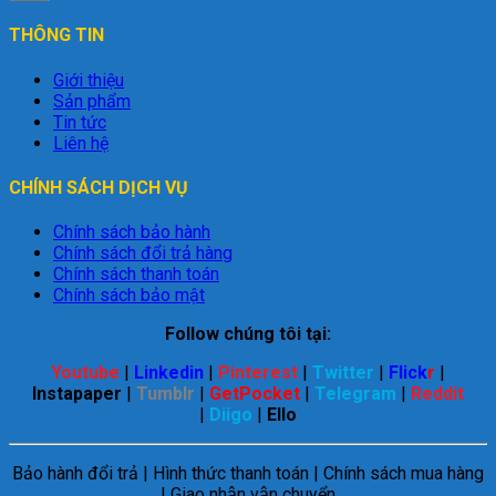
THÔNG TIN
Giới thiệu
Sản phẩm
Tin tức
Liên hệ
CHÍNH SÁCH DỊCH VỤ
Chính sách bảo hành
Chính sách đổi trả hàng
Chính sách thanh toán
Chính sách bảo mật
Follow chúng tôi tại:
Youtube
|
Linkedin
|
Pinterest
|
Twitter
|
Flick
r
|
Instapaper
|
Tumblr
|
GetPocket
|
Telegram
|
Reddit
|
Diigo
|
Ello
Bảo hành đổi trả | Hình thức thanh toán | Chính sách mua hàng
| Giao nhận vận chuyển