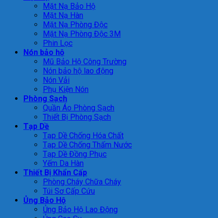
Mặt Nạ Bảo Hộ
Mặt Nạ Hàn
Mặt Nạ Phòng Độc
Mặt Nạ Phòng Độc 3M
Phin Lọc
Nón bảo hộ
Mũ Bảo Hộ Công Trường
Nón bảo hộ lao động
Nón Vải
Phụ Kiện Nón
Phòng Sạch
Quần Áo Phòng Sạch
Thiết Bị Phòng Sạch
Tạp Dề
Tạp Dề Chống Hóa Chất
Tạp Dề Chống Thấm Nước
Tạp Dề Đồng Phục
Yếm Da Hàn
Thiết Bị Khẩn Cấp
Phòng Cháy Chữa Cháy
Túi Sơ Cấp Cứu
Ủng Bảo Hộ
Ủng Bảo Hộ Lao Động