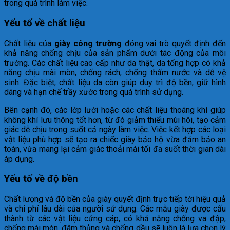
trong quá trình làm việc.
Yếu tố về chất liệu
Chất liệu của
giày công trường
đóng vai trò quyết định đến
khả năng chống chịu của sản phẩm dưới tác động của môi
trường. Các chất liệu cao cấp như da thật, da tổng hợp có khả
năng chịu mài mòn, chống rách, chống thấm nước và dễ vệ
sinh. Đặc biệt, chất liệu da còn giúp duy trì độ bền, giữ hình
dáng và hạn chế trầy xước trong quá trình sử dụng.
Bên cạnh đó, các lớp lưới hoặc các chất liệu thoáng khí giúp
không khí lưu thông tốt hơn, từ đó giảm thiểu mùi hôi, tạo cảm
giác dễ chịu trong suốt cả ngày làm việc. Việc kết hợp các loại
vật liệu phù hợp sẽ tạo ra chiếc giày bảo hộ vừa đảm bảo an
toàn, vừa mang lại cảm giác thoải mái tối đa suốt thời gian dài
áp dụng.
Yếu tố về độ bền
Chất lượng và độ bền của giày quyết định trực tiếp tới hiệu quả
và chi phí lâu dài của người sử dụng. Các mẫu giày được cấu
thành từ các vật liệu cứng cáp, có khả năng chống va đập,
chống mài mòn, đâm thủng và chống dầu sẽ luôn là lựa chọn lý