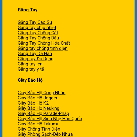
Găng Tay
Găng Tay Cao Su
Găng tay chịu nhiệt
Găng Tay Chống Cắt
Găng Tay Chống Dầu
Găng Tay Chống Hóa Chất
Găng tay chống tĩnh điện
Găng Tay Da Hàn
Găng tay Đa Dụng
Găng tay len
Găng tay y tế
Giày Bảo Hộ
Giày Bảo Hộ Công Nhân
Giày Bảo Hộ Jogger
Giày Bảo Hộ K2
Giày Bảo Hộ Neuking
Giày Bảo Hộ Parade-Pháp
Giày Bảo Hộ Siêu Nhẹ Hàn Quốc
Giày Bảo Hộ Takumi
Giày Chống Tĩnh Điện
Giày Phòng Sạch-Dép Nhựa