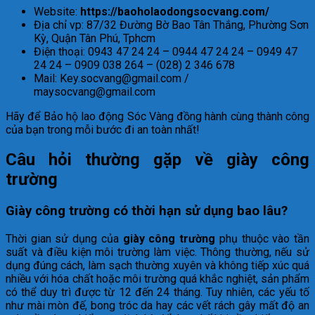
Website:
https://baoholaodongsocvang.com/
Địa chỉ vp: 87/32 Đường Bờ Bao Tân Thắng, Phường Sơn
Kỳ, Quận Tân Phú, Tphcm
Điện thoại: 0943 47 24 24 – 0944 47 24 24 – 0949 47
24 24 – 0909 038 264 – (028) 2 346 678
Mail: Key.socvang@gmail.com /
maysocvang@gmail.com
Hãy để Bảo hộ lao động Sóc Vàng đồng hành cùng thành công
của bạn trong mỗi bước đi an toàn nhất!
Câu hỏi thường gặp về giày công
trường
Giày công trường có thời hạn sử dụng bao lâu?
Thời gian sử dụng của
giày công trường
phụ thuộc vào tần
suất và điều kiện môi trường làm việc. Thông thường, nếu sử
dụng đúng cách, làm sạch thường xuyên và không tiếp xúc quá
nhiều với hóa chất hoặc môi trường quá khắc nghiệt, sản phẩm
có thể duy trì được từ 12 đến 24 tháng. Tuy nhiên, các yếu tố
như mài mòn đế, bong tróc da hay các vết rách gây mất độ an