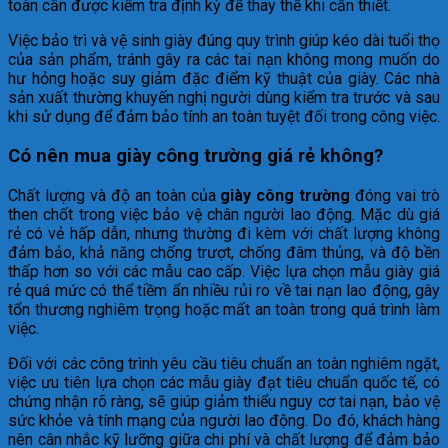
toàn cần được kiểm tra định kỳ để thay thế khi cần thiết.
Việc bảo trì và vệ sinh giày đúng quy trình giúp kéo dài tuổi thọ
của sản phẩm, tránh gây ra các tai nạn không mong muốn do
hư hỏng hoặc suy giảm đặc điểm kỹ thuật của giày. Các nhà
sản xuất thường khuyến nghị người dùng kiểm tra trước và sau
khi sử dụng để đảm bảo tính an toàn tuyệt đối trong công việc.
Có nên mua giày công trường giá rẻ không?
Chất lượng và độ an toàn của
giày công trường
đóng vai trò
then chốt trong việc bảo vệ chân người lao động. Mặc dù giá
rẻ có vẻ hấp dẫn, nhưng thường đi kèm với chất lượng không
đảm bảo, khả năng chống trượt, chống đâm thủng, và độ bền
thấp hơn so với các mẫu cao cấp. Việc lựa chọn mẫu giày giá
rẻ quá mức có thể tiềm ẩn nhiều rủi ro về tai nạn lao động, gây
tổn thương nghiêm trọng hoặc mất an toàn trong quá trình làm
việc.
Đối với các công trình yêu cầu tiêu chuẩn an toàn nghiêm ngặt,
việc ưu tiên lựa chọn các mẫu giày đạt tiêu chuẩn quốc tế, có
chứng nhận rõ ràng, sẽ giúp giảm thiểu nguy cơ tai nạn, bảo vệ
sức khỏe và tính mạng của người lao động. Do đó, khách hàng
nên cân nhắc kỹ lưỡng giữa chi phí và chất lượng để đảm bảo