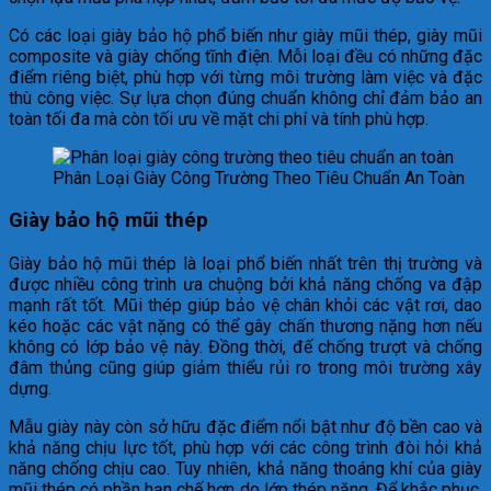
Có các loại giày bảo hộ phổ biến như giày mũi thép, giày mũi
composite và giày chống tĩnh điện. Mỗi loại đều có những đặc
điểm riêng biệt, phù hợp với từng môi trường làm việc và đặc
thù công việc. Sự lựa chọn đúng chuẩn không chỉ đảm bảo an
toàn tối đa mà còn tối ưu về mặt chi phí và tính phù hợp.
Phân Loại Giày Công Trường Theo Tiêu Chuẩn An Toàn
Giày bảo hộ mũi thép
Giày bảo hộ mũi thép là loại phổ biến nhất trên thị trường và
được nhiều công trình ưa chuộng bởi khả năng chống va đập
mạnh rất tốt. Mũi thép giúp bảo vệ chân khỏi các vật rơi, dao
kéo hoặc các vật nặng có thể gây chấn thương nặng hơn nếu
không có lớp bảo vệ này. Đồng thời, đế chống trượt và chống
đâm thủng cũng giúp giảm thiểu rủi ro trong môi trường xây
dựng.
Mẫu giày này còn sở hữu đặc điểm nổi bật như độ bền cao và
khả năng chịu lực tốt, phù hợp với các công trình đòi hỏi khả
năng chống chịu cao. Tuy nhiên, khả năng thoáng khí của giày
mũi thép có phần hạn chế hơn do lớp thép nặng. Để khắc phục,