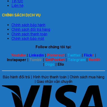
Tin tức
Liên hệ
CHÍNH SÁCH DỊCH VỤ
Chính sách bảo hành
Chính sách đổi trả hàng
Chính sách thanh toán
Chính sách bảo mật
Follow chúng tôi tại:
Youtube
|
Linkedin
|
Pinterest
|
Twitter
|
Flick
r
|
Instapaper
|
Tumblr
|
GetPocket
|
Telegram
|
Reddit
|
Diigo
|
Ello
Bảo hành đổi trả | Hình thức thanh toán | Chính sách mua hàng
| Giao nhận vận chuyển