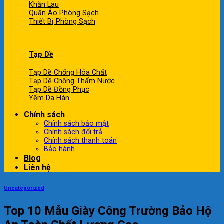
Khăn Lau
Quần Áo Phòng Sạch
Thiết Bị Phòng Sạch
Tạp Dề
Tạp Dề Chống Hóa Chất
Tạp Dề Chống Thấm Nước
Tạp Dề Đồng Phục
Yếm Da Hàn
Chính sách
Chính sách bảo mật
Chính sách đổi trả
Chính sách thanh toán
Bảo hành
Blog
Liên hệ
Uncategorized
Top 10 Mẫu Giày Công Trường Bảo Hộ