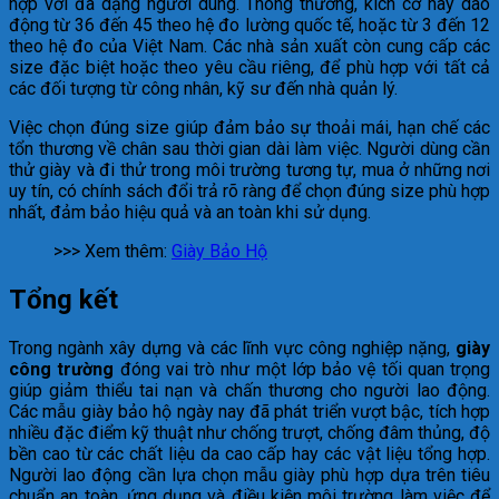
hợp với đa dạng người dùng. Thông thường, kích cỡ này dao
động từ 36 đến 45 theo hệ đo lường quốc tế, hoặc từ 3 đến 12
theo hệ đo của Việt Nam. Các nhà sản xuất còn cung cấp các
size đặc biệt hoặc theo yêu cầu riêng, để phù hợp với tất cả
các đối tượng từ công nhân, kỹ sư đến nhà quản lý.
Việc chọn đúng size giúp đảm bảo sự thoải mái, hạn chế các
tổn thương về chân sau thời gian dài làm việc. Người dùng cần
thử giày và đi thử trong môi trường tương tự, mua ở những nơi
uy tín, có chính sách đổi trả rõ ràng để chọn đúng size phù hợp
nhất, đảm bảo hiệu quả và an toàn khi sử dụng.
>>> Xem thêm:
Giày Bảo Hộ
Tổng kết
Trong ngành xây dựng và các lĩnh vực công nghiệp nặng,
giày
công trường
đóng vai trò như một lớp bảo vệ tối quan trọng
giúp giảm thiểu tai nạn và chấn thương cho người lao động.
Các mẫu giày bảo hộ ngày nay đã phát triển vượt bậc, tích hợp
nhiều đặc điểm kỹ thuật như chống trượt, chống đâm thủng, độ
bền cao từ các chất liệu da cao cấp hay các vật liệu tổng hợp.
Người lao động cần lựa chọn mẫu giày phù hợp dựa trên tiêu
chuẩn an toàn, ứng dụng và điều kiện môi trường làm việc để