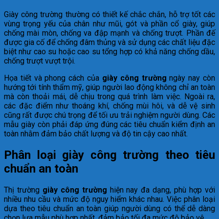
Giày công trường thường có thiết kế chắc chắn, hỗ trợ tốt các
vùng trọng yếu của chân như mũi, gót và phần cổ giày, giúp
chống mài mòn, chống va đập mạnh và chống trượt. Phần đế
được gia cố để chống đâm thủng và sử dụng các chất liệu đặc
biệt như cao su hoặc cao su tổng hợp có khả năng chống dầu,
chống trượt vượt trội.
Họa tiết và phong cách của
giày công trường
ngày nay còn
hướng tới tính thẩm mỹ, giúp người lao động không chỉ an toàn
mà còn thoải mái, dễ chịu trong quá trình làm việc. Ngoài ra,
các đặc điểm như thoáng khí, chống mùi hôi, và dễ vệ sinh
cũng rất được chú trọng để tối ưu trải nghiệm người dùng. Các
mẫu giày còn phải đáp ứng đúng các tiêu chuẩn kiểm định an
toàn nhằm đảm bảo chất lượng và độ tin cậy cao nhất.
Phân loại giày công trường theo tiêu
chuẩn an toàn
Thị trường
giày công trường
hiện nay đa dạng, phù hợp với
nhiều nhu cầu và mức độ nguy hiểm khác nhau. Việc phân loại
dựa theo tiêu chuẩn an toàn giúp người dùng có thể dễ dàng
chọn lựa mẫu phù hợp nhất, đảm bảo tối đa mức độ bảo vệ.