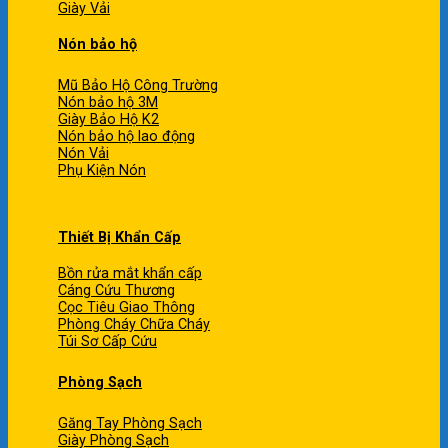
Giày Vải
Nón bảo hộ
Mũ Bảo Hộ Công Trường
Nón bảo hộ 3M
Giày Bảo Hộ K2
Nón bảo hộ lao động
Nón Vải
Phụ Kiện Nón
Thiết Bị Khẩn Cấp
Bồn rửa mắt khẩn cấp
Cáng Cứu Thương
Cọc Tiêu Giao Thông
Phòng Cháy Chữa Cháy
Túi Sơ Cấp Cứu
Phòng Sạch
Găng Tay Phòng Sạch
Giày Phòng Sạch