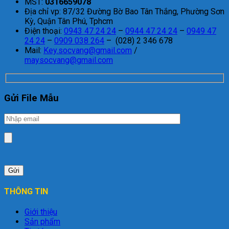
MST:
0316659078
Địa chỉ vp: 87/32 Đường Bờ Bao Tân Thắng, Phường Sơn
Kỳ, Quận Tân Phú, Tphcm
Điện thoại:
0943 47 24 24
–
0944 47 24 24
–
0949 47
24 24
–
0909 038 264
– (028) 2 346 678
Mail:
Key.socvang@gmail.com
/
maysocvang@gmail.com
Gửi File Mẫu
THÔNG TIN
Giới thiệu
Sản phẩm