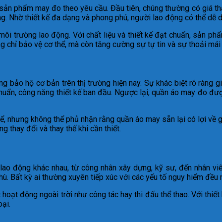
ản phẩm may đo theo yêu cầu. Đầu tiên, chúng thường có giá thàn
ng. Nhờ thiết kế đa dạng và phong phú, người lao động có thể dễ
i trường lao động. Với chất liệu và thiết kế đạt chuẩn, sản ph
ng chỉ bảo vệ cơ thể, mà còn tăng cường sự tự tin và sự thoải mái
 bảo hộ cơ bản trên thị trường hiện nay. Sự khác biệt rõ ràng gi
ẩn, công năng thiết kế ban đầu. Ngược lại, quần áo may đo được 
, nhưng không thể phủ nhận rằng quần áo may sẵn lại có lợi về g
thay đổi và thay thế khi cần thiết.
lao động khác nhau, từ công nhân xây dựng, kỹ sư, đến nhân vi
hù. Bất kỳ ai thường xuyên tiếp xúc với các yếu tố nguy hiểm đều
 hoạt động ngoài trời như công tác hay thi đấu thể thao. Với thi
oại.