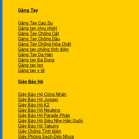
Găng Tay
Găng Tay Cao Su
Găng tay chịu nhiệt
Găng Tay Chống Cắt
Găng Tay Chống Dầu
Găng Tay Chống Hóa Chất
Găng tay chống tĩnh điện
Găng Tay Da Hàn
Găng tay Đa Dụng
Găng tay len
Găng tay y tế
Giày Bảo Hộ
Giày Bảo Hộ Công Nhân
Giày Bảo Hộ Jogger
Giày Bảo Hộ K2
Giày Bảo Hộ Neuking
Giày Bảo Hộ Parade-Pháp
Giày Bảo Hộ Siêu Nhẹ Hàn Quốc
Giày Bảo Hộ Takumi
Giày Chống Tĩnh Điện
Giày Phòng Sạch-Dép Nhựa