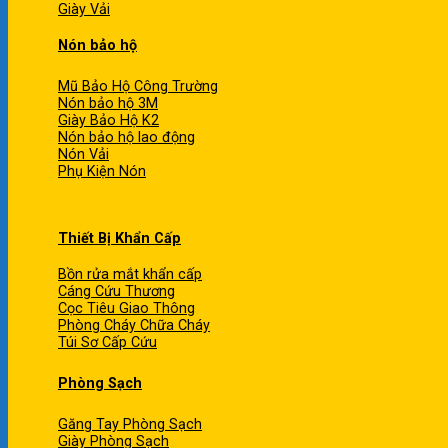
Giày Vải
Nón bảo hộ
Mũ Bảo Hộ Công Trường
Nón bảo hộ 3M
Giày Bảo Hộ K2
Nón bảo hộ lao động
Nón Vải
Phụ Kiện Nón
Thiết Bị Khẩn Cấp
Bồn rửa mắt khẩn cấp
Cáng Cứu Thương
Cọc Tiêu Giao Thông
Phòng Cháy Chữa Cháy
Túi Sơ Cấp Cứu
Phòng Sạch
Găng Tay Phòng Sạch
Giày Phòng Sạch