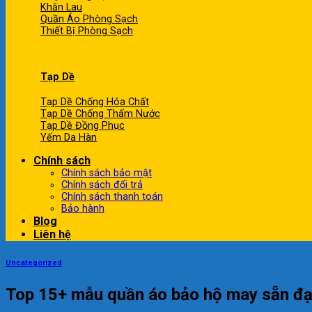
Khăn Lau
Quần Áo Phòng Sạch
Thiết Bị Phòng Sạch
Tạp Dề
Tạp Dề Chống Hóa Chất
Tạp Dề Chống Thấm Nước
Tạp Dề Đồng Phục
Yếm Da Hàn
Chính sách
Chính sách bảo mật
Chính sách đổi trả
Chính sách thanh toán
Bảo hành
Blog
Liên hệ
Uncategorized
Top 15+ mẫu quần áo bảo hộ may sẵn đạ