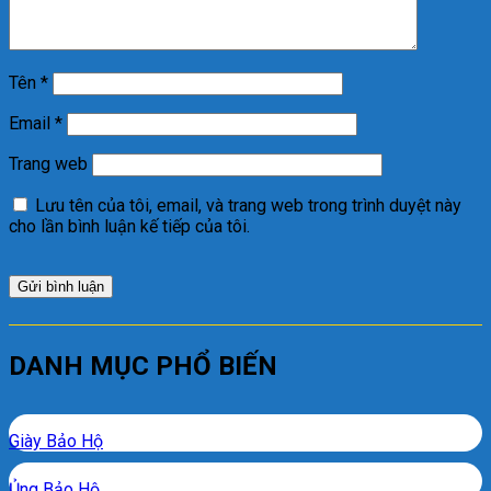
Tên
*
Email
*
Trang web
Lưu tên của tôi, email, và trang web trong trình duyệt này
cho lần bình luận kế tiếp của tôi.
DANH MỤC PHỔ BIẾN
Giày Bảo Hộ
Ủng Bảo Hộ