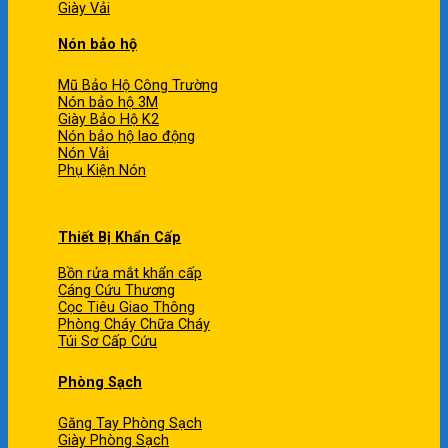
Giày Vải
Nón bảo hộ
Mũ Bảo Hộ Công Trường
Nón bảo hộ 3M
Giày Bảo Hộ K2
Nón bảo hộ lao động
Nón Vải
Phụ Kiện Nón
Thiết Bị Khẩn Cấp
Bồn rửa mắt khẩn cấp
Cáng Cứu Thương
Cọc Tiêu Giao Thông
Phòng Cháy Chữa Cháy
Túi Sơ Cấp Cứu
Phòng Sạch
Găng Tay Phòng Sạch
Giày Phòng Sạch