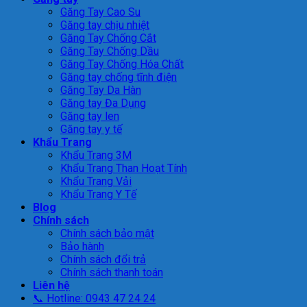
Găng Tay Cao Su
Găng tay chịu nhiệt
Găng Tay Chống Cắt
Găng Tay Chống Dầu
Găng Tay Chống Hóa Chất
Găng tay chống tĩnh điện
Găng Tay Da Hàn
Găng tay Đa Dụng
Găng tay len
Găng tay y tế
Khẩu Trang
Khẩu Trang 3M
Khẩu Trang Than Hoạt Tính
Khẩu Trang Vải
Khẩu Trang Y Tế
Blog
Chính sách
Chính sách bảo mật
Bảo hành
Chính sách đổi trả
Chính sách thanh toán
Liên hệ
📞 Hotline: 0943 47 24 24