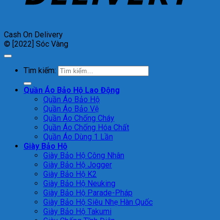
Cash On Delivery
© [2022] Sóc Vàng
Tìm kiếm:
Quần Áo Bảo Hộ Lao Động
Quần Áo Bảo Hộ
Quần Áo Bảo Vệ
Quần Áo Chống Cháy
Quần Áo Chống Hóa Chất
Quần Áo Dùng 1 Lần
Giày Bảo Hộ
Giày Bảo Hộ Công Nhân
Giày Bảo Hộ Jogger
Giày Bảo Hộ K2
Giày Bảo Hộ Neuking
Giày Bảo Hộ Parade-Pháp
Giày Bảo Hộ Siêu Nhẹ Hàn Quốc
Giày Bảo Hộ Takumi