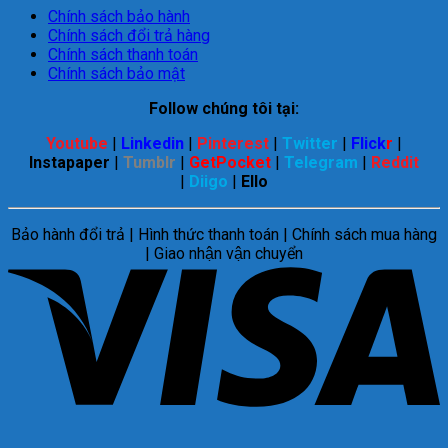
Chính sách bảo hành
Chính sách đổi trả hàng
Chính sách thanh toán
Chính sách bảo mật
Follow chúng tôi tại:
Youtube
|
Linkedin
|
Pinterest
|
Twitter
|
Flick
r
|
Instapaper
|
Tumblr
|
GetPocket
|
Telegram
|
Reddit
|
Diigo
|
Ello
Bảo hành đổi trả | Hình thức thanh toán | Chính sách mua hàng
| Giao nhận vận chuyển