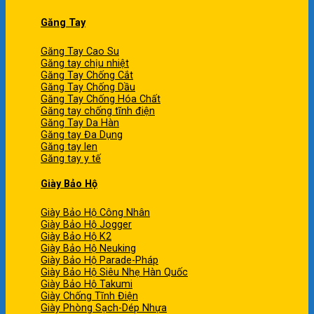
Găng Tay
Găng Tay Cao Su
Găng tay chịu nhiệt
Găng Tay Chống Cắt
Găng Tay Chống Dầu
Găng Tay Chống Hóa Chất
Găng tay chống tĩnh điện
Găng Tay Da Hàn
Găng tay Đa Dụng
Găng tay len
Găng tay y tế
Giày Bảo Hộ
Giày Bảo Hộ Công Nhân
Giày Bảo Hộ Jogger
Giày Bảo Hộ K2
Giày Bảo Hộ Neuking
Giày Bảo Hộ Parade-Pháp
Giày Bảo Hộ Siêu Nhẹ Hàn Quốc
Giày Bảo Hộ Takumi
Giày Chống Tĩnh Điện
Giày Phòng Sạch-Dép Nhựa