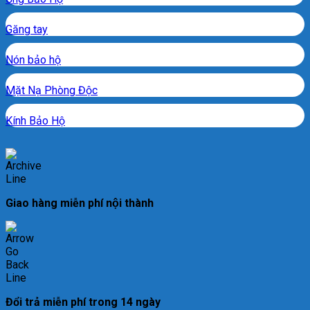
Găng tay
Nón bảo hộ
Mặt Nạ Phòng Độc
Kính Bảo Hộ
Giao hàng miễn phí nội thành
Đổi trả miễn phí trong 14 ngày