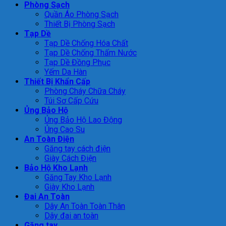
Phòng Sạch
Quần Áo Phòng Sạch
Thiết Bị Phòng Sạch
Tạp Dề
Tạp Dề Chống Hóa Chất
Tạp Dề Chống Thấm Nước
Tạp Dề Đồng Phục
Yếm Da Hàn
Thiết Bị Khẩn Cấp
Phòng Cháy Chữa Cháy
Túi Sơ Cấp Cứu
Ủng Bảo Hộ
Ủng Bảo Hộ Lao Động
Ủng Cao Su
An Toàn Điện
Găng tay cách điện
Giày Cách Điện
Bảo Hộ Kho Lạnh
Găng Tay Kho Lạnh
Giày Kho Lạnh
Đai An Toàn
Dây An Toàn Toàn Thân
Dây đai an toàn
Găng tay