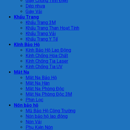
Giày Chống Tĩnh Điện
Dép nhựa
Giày Vải
Khẩu Trang
Khẩu Trang 3M
Khẩu Trang Than Hoạt Tính
Khẩu Trang Vải
Khẩu Trang Y Tế
Kính Bảo Hộ
Kính Bảo Hộ Lao Động
Kính Chống Hóa Chất
Kính Chống Tia Laser
Kính Chống Tia UV
Mặt Nạ
Mặt Nạ Bảo Hộ
Mặt Nạ Hàn
Mặt Nạ Phòng Độc
Mặt Nạ Phòng Độc 3M
Phin Lọc
Nón bảo hộ
Mũ Bảo Hộ Công Trường
Nón bảo hộ lao động
Nón Vải
Phụ Kiện Nón