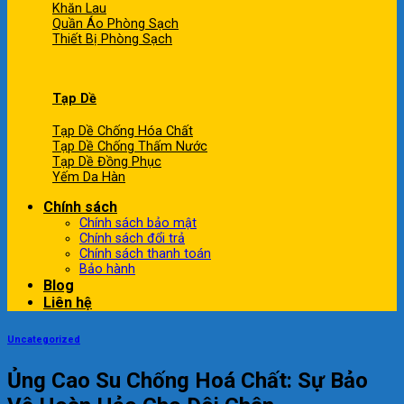
Khăn Lau
Quần Áo Phòng Sạch
Thiết Bị Phòng Sạch
Tạp Dề
Tạp Dề Chống Hóa Chất
Tạp Dề Chống Thấm Nước
Tạp Dề Đồng Phục
Yếm Da Hàn
Chính sách
Chính sách bảo mật
Chính sách đổi trả
Chính sách thanh toán
Bảo hành
Blog
Liên hệ
Uncategorized
Ủng Cao Su Chống Hoá Chất: Sự Bảo