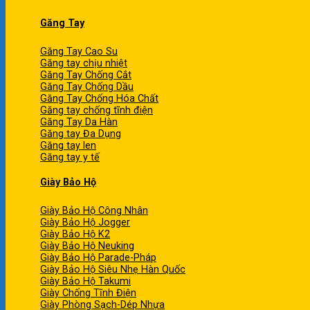
Găng Tay
Găng Tay Cao Su
Găng tay chịu nhiệt
Găng Tay Chống Cắt
Găng Tay Chống Dầu
Găng Tay Chống Hóa Chất
Găng tay chống tĩnh điện
Găng Tay Da Hàn
Găng tay Đa Dụng
Găng tay len
Găng tay y tế
Giày Bảo Hộ
Giày Bảo Hộ Công Nhân
Giày Bảo Hộ Jogger
Giày Bảo Hộ K2
Giày Bảo Hộ Neuking
Giày Bảo Hộ Parade-Pháp
Giày Bảo Hộ Siêu Nhẹ Hàn Quốc
Giày Bảo Hộ Takumi
Giày Chống Tĩnh Điện
Giày Phòng Sạch-Dép Nhựa