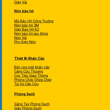
Giày Vải
Nón bảo hộ
Mũ Bảo Hộ Công Trường
Nón bảo hộ 3M
Giày Bảo Hộ K2
Nón bảo hộ lao động
Nón Vải
Phụ Kiện Nón
Thiết Bị Khẩn Cấp
Bồn rửa mắt khẩn cấp
Cáng Cứu Thương
Cọc Tiêu Giao Thông
Phòng Cháy Chữa Cháy
Túi Sơ Cấp Cứu
Phòng Sạch
Găng Tay Phòng Sạch
Giày Phòng Sạch