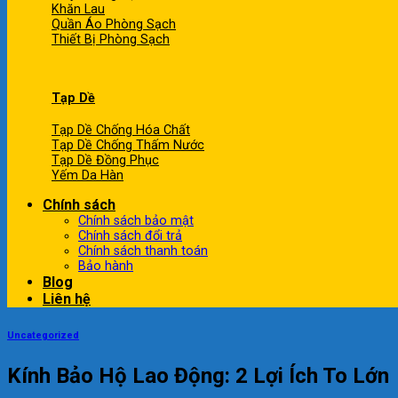
Khăn Lau
Quần Áo Phòng Sạch
Thiết Bị Phòng Sạch
Tạp Dề
Tạp Dề Chống Hóa Chất
Tạp Dề Chống Thấm Nước
Tạp Dề Đồng Phục
Yếm Da Hàn
Chính sách
Chính sách bảo mật
Chính sách đổi trả
Chính sách thanh toán
Bảo hành
Blog
Liên hệ
Uncategorized
Kính Bảo Hộ Lao Động: 2 Lợi Ích To Lớn