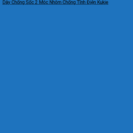
Dây Chống Sốc 2 Móc Nhôm Chống Tĩnh Điện Kukje