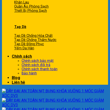
Khăn Lau
Quần Áo Phòng Sạch
Thiết Bị Phòng Sạch
Tạp Dề
Tạp Dề Chống Hóa Chất
Tạp Dề Chống Thấm Nước
Tạp Dề Đồng Phục
Yếm Da Hàn
Chính sách
Chính sách bảo mật
Chính sách đổi trả
Chính sách thanh toán
Bảo hành
Blog
Liên hệ