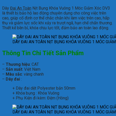
Dây
Đai An Toàn
Nịt Bụng Khóa Vuông 1 Móc Giảm Xóc DV3
là thiết bị bảo hộ lao động chuyên dụng cho công việc trên
cao, giúp cố định cơ thể chắc chắn khi làm việc trên cao, hấp
thụ và giảm lực sốc khi xảy ra trượt ngã, hạn chế chấn thương.
Thiết kế bền bỉ, khóa chịu lực tốt, đảm bảo an toàn lao động.
DÂY ĐAI AN TOÀN NỊT BỤNG KHÓA VUÔNG 1 MÓC GIẢM
Thông Tin Chi Tiết Sản Phẩm
–
Thương hiệu
: CAT
–
Sản xuất
: Việt Nam
–
Màu sắc
: vàng chanh
–
Dây đai
:
+ Dây đai dệt Polyester bản 50mm
+ Khóa bụng : Khóa Vuông
+ Phụ Kiện đi kèm: Đệm (Hông)
DÂY ĐAI AN TOÀN NỊT BỤNG KHÓA VUÔNG 1 MÓC GIẢM