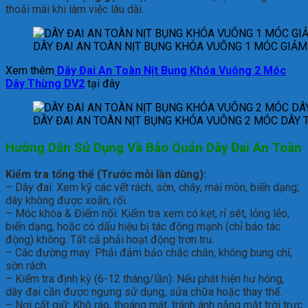
thoải mái khi làm việc lâu dài.
DÂY ĐAI AN TOÀN NỊT BỤNG KHÓA VUÔNG 1 MÓC GIẢM
Xem thêm
Dây Đai An Toàn Nịt Bụng Khóa Vuông 2 Móc
Dây Thừng DV2
tại đây
DÂY ĐAI AN TOÀN NỊT BỤNG KHÓA VUÔNG 2 MÓC DÂY
Hướng Dẫn Sử Dụng Và Bảo Quản D
ây Đai An Toàn
Kiểm tra tổng thể (Trước mỗi lần dùng):
– Dây đai: Xem kỹ các vết rách, sờn, cháy, mài mòn, biến dạng;
dây không được xoắn, rối.
– Móc khóa & Điểm nối: Kiểm tra xem có kẹt, rỉ sét, lỏng lẻo,
biến dạng, hoặc có dấu hiệu bị tác động mạnh (chỉ báo tác
động) không. Tất cả phải hoạt động trơn tru.
– Các đường may: Phải đảm bảo chắc chắn, không bung chỉ,
sờn rách.
– Kiểm tra định kỳ (6-12 tháng/lần): Nếu phát hiện hư hỏng,
dây đai cần được ngưng sử dụng, sửa chữa hoặc thay thế.
– Nơi cất giữ: Khô ráo, thoáng mát, tránh ánh nắng mặt trời trực