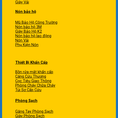
Giày Vải
Nón bảo hộ
Mũ Bảo Hộ Công Trường
Nón bảo hộ 3M
Giày Bảo Hộ K2
Nón bảo hộ lao động
Nón Vải
Phụ Kiện Nón
Thiết Bị Khẩn Cấp
Bồn rửa mắt khẩn cấp
Cáng Cứu Thương
Cọc Tiêu Giao Thông
Phòng Cháy Chữa Cháy
Túi Sơ Cấp Cứu
Phòng Sạch
Găng Tay Phòng Sạch
Giày Phòng Sạch