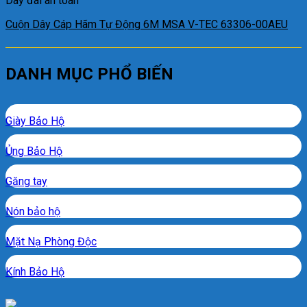
Dây đai an toàn
Cuộn Dây Cáp Hãm Tự Động 6M MSA V-TEC 63306-00AEU
DANH MỤC PHỔ BIẾN
Giày Bảo Hộ
Ủng Bảo Hộ
Găng tay
Nón bảo hộ
Mặt Nạ Phòng Độc
Kính Bảo Hộ