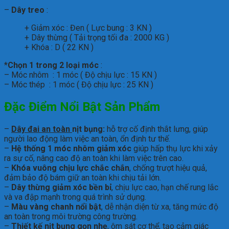
–
Dây treo
:
+ Giảm xóc : Đen ( Lực bung : 3 KN )
+ Dây thừng ( Tải trọng tối đa : 2000 KG )
+ Khóa : D ( 22 KN )
*
Chọn 1 trong 2 loại móc
:
– Móc nhôm : 1 móc ( Độ chịu lực : 15 KN )
– Móc thép : 1 móc ( Độ chịu lực : 25 KN )
Đặc Điểm Nổi Bật Sản Phẩm
–
Dây đai an toàn
nịt bụng:
hỗ trợ cố định thắt lưng, giúp
người lao động làm việc an toàn, ổn định tư thế.
–
Hệ thống 1 móc nhôm giảm xóc
giúp hấp thụ lực khi xảy
ra sự cố, nâng cao độ an toàn khi làm việc trên cao.
–
Khóa vuông chịu lực chắc chắn
, chống trượt hiệu quả,
đảm bảo độ bám giữ an toàn khi chịu tải lớn.
–
Dây thừng giảm xóc bền bỉ
, chịu lực cao, hạn chế rung lắc
và va đập mạnh trong quá trình sử dụng.
–
Màu vàng chanh nổi bật
, dễ nhận diện từ xa, tăng mức độ
an toàn trong môi trường công trường.
–
Thiết kế nịt bụng gọn nhẹ
, ôm sát cơ thể, tạo cảm giác