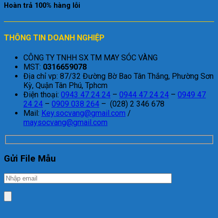
Hoàn trả 100% hàng lỗi
THÔNG TIN DOANH NGHIỆP
CÔNG TY TNHH SX TM MAY SÓC VÀNG
MST:
0316659078
Địa chỉ vp: 87/32 Đường Bờ Bao Tân Thắng, Phường Sơn
Kỳ, Quận Tân Phú, Tphcm
Điện thoại:
0943 47 24 24
–
0944 47 24 24
–
0949 47
24 24
–
0909 038 264
– (028) 2 346 678
Mail:
Key.socvang@gmail.com
/
maysocvang@gmail.com
Gửi File Mẫu