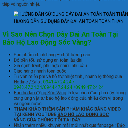
tiếp và nguồn nhiệt.
HƯỚNG DẪN SỬ DỤNG DÂY ĐAI AN TOÀN TOÀN THÂN
Vì Sao Nên Chọn Dây Đai An Toàn Tại
Bảo Hộ Lao Động Sóc Vàng?
Sản phẩm chính hãng – chất lượng cao
Độ bền tốt, sử dụng an toàn lâu dài
Giá cạnh tranh, phù hợp nhiều nhu cầu
Giao hàng nhanh toàn quốc
Tư vấn miễn phí và hỗ trợ nhiệt tình , nhanh lẹ thông qua
Hotline /Zalo :
0941.47.24.24 /
0943.47.24.24/0944.47.24.24 /0949.47.24.24
Bảo hộ lao động Sóc Vàng
là lựa chọn đáng tin cậy trong
cung ứng vật tư bảo hộ lao động của nhiều đơn vị trong
và ngoài nước.
THAM KHẢO THÊM SẢN PHẨM KHÁC BẰNG VIDEO
TẠI KÊNH YOUTUBE
BẢO HỘ LAO ĐỘNG SÓC
VÀNG
CỦA CHÚNG TÔI TẠI ĐÂY
Nhận thêm nhiều khuyến mãi mới nhất qua fanpage :
Bảo