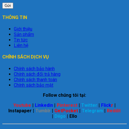
THÔNG TIN
Giới thiệu
Sản phẩm
Tin tức
Liên hệ
CHÍNH SÁCH DỊCH VỤ
Chính sách bảo hành
Chính sách đổi trả hàng
Chính sách thanh toán
Chính sách bảo mật
Follow chúng tôi tại:
Youtube
|
Linkedin
|
Pinterest
|
Twitter
|
Flick
r
|
Instapaper
|
Tumblr
|
GetPocket
|
Telegram
|
Reddit
|
Diigo
|
Ello