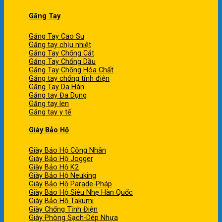
Găng Tay
Găng Tay Cao Su
Găng tay chịu nhiệt
Găng Tay Chống Cắt
Găng Tay Chống Dầu
Găng Tay Chống Hóa Chất
Găng tay chống tĩnh điện
Găng Tay Da Hàn
Găng tay Đa Dụng
Găng tay len
Găng tay y tế
Giày Bảo Hộ
Giày Bảo Hộ Công Nhân
Giày Bảo Hộ Jogger
Giày Bảo Hộ K2
Giày Bảo Hộ Neuking
Giày Bảo Hộ Parade-Pháp
Giày Bảo Hộ Siêu Nhẹ Hàn Quốc
Giày Bảo Hộ Takumi
Giày Chống Tĩnh Điện
Giày Phòng Sạch-Dép Nhựa