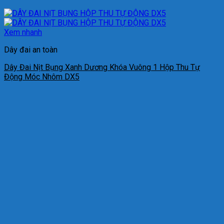
Xem nhanh
Dây đai an toàn
Dây Đai Nịt Bụng Xanh Dương Khóa Vuông 1 Hộp Thu Tự
Động Móc Nhôm DX5