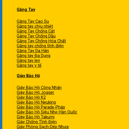
Găng Tay
Găng Tay Cao Su
Găng tay chịu nhiệt
Găng Tay Chống Cắt
Găng Tay Chống Dầu
Găng Tay Chống Hóa Chất
Găng tay chống tĩnh điện
Găng Tay Da Hàn
Găng tay Đa Dụng
Găng tay len
Găng tay y tế
Giày Bảo Hộ
Giày Bảo Hộ Công Nhân
Giày Bảo Hộ Jogger
Giày Bảo Hộ K2
Giày Bảo Hộ Neuking
Giày Bảo Hộ Parade-Pháp
Giày Bảo Hộ Siêu Nhẹ Hàn Quốc
Giày Bảo Hộ Takumi
Giày Chống Tĩnh Điện
Giày Phòng Sạch-Dép Nhựa