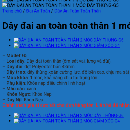
Trang chủ
/
Đai An Toàn
/
Dây An Toàn Toàn Thân
Dây đai an toàn toàn thân 1 m
–
Model
: G5
–
Loại dây
: Dây đai toàn thân (ôm sát vai, lưng và đùi).
–
Dây đai
: dệt Polyester bản 43mm
–
Dây treo
: dây thừng xoắn cường lực, độ bền cao, chịu ma sát 
–
Móc khóa
: 1 móc, khả năng chịu tải trọng lớn.
–
Phụ kiện
: Khóa nẹp điều chỉnh linh hoạt
–
Màu sắc
: xanh
–
Khóa Ngực
: Khóa Nẹp
–
Dây Nịt
: Khóa Nẹp
Chính sách giá sỉ cực tốt cho đơn hàng lớn. Liên hệ để nhậ