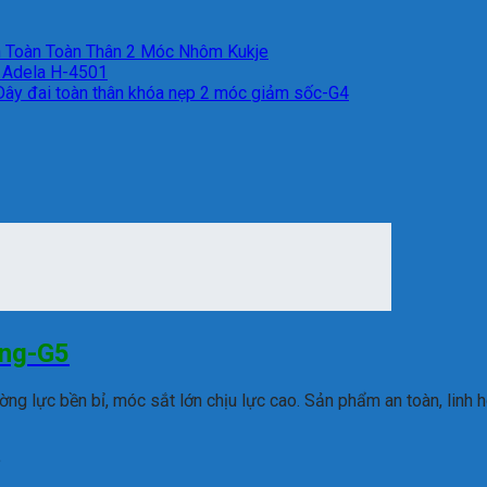
n Toàn Toàn Thân 2 Móc Nhôm Kukje
n Adela H-4501
Dây đai toàn thân khóa nẹp 2 móc giảm sốc-G4
ừng-G5
ng lực bền bỉ, móc sắt lớn chịu lực cao. Sản phẩm an toàn, linh 