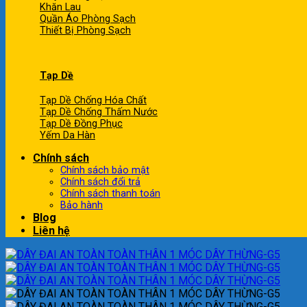
Khăn Lau
Quần Áo Phòng Sạch
Thiết Bị Phòng Sạch
Tạp Dề
Tạp Dề Chống Hóa Chất
Tạp Dề Chống Thấm Nước
Tạp Dề Đồng Phục
Yếm Da Hàn
Chính sách
Chính sách bảo mật
Chính sách đổi trả
Chính sách thanh toán
Bảo hành
Blog
Liên hệ