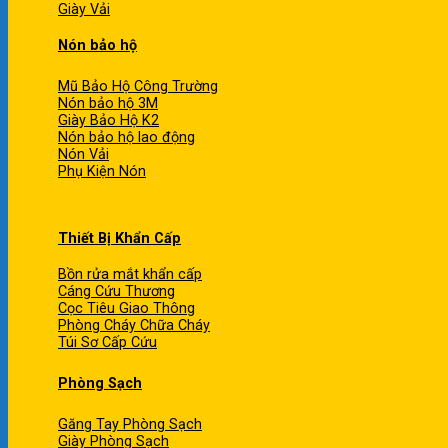
Giày Vải
Nón bảo hộ
Mũ Bảo Hộ Công Trường
Nón bảo hộ 3M
Giày Bảo Hộ K2
Nón bảo hộ lao động
Nón Vải
Phụ Kiện Nón
Thiết Bị Khẩn Cấp
Bồn rửa mắt khẩn cấp
Cáng Cứu Thương
Cọc Tiêu Giao Thông
Phòng Cháy Chữa Cháy
Túi Sơ Cấp Cứu
Phòng Sạch
Găng Tay Phòng Sạch
Giày Phòng Sạch