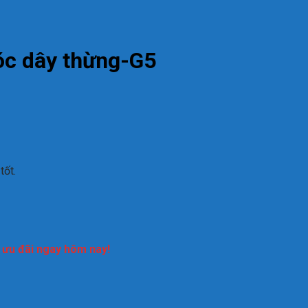
óc dây thừng-G5
tốt.
n ưu đãi ngay hôm nay!