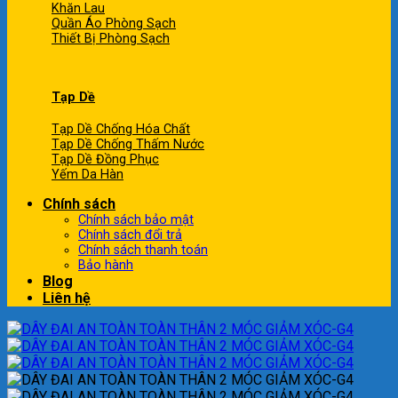
Khăn Lau
Quần Áo Phòng Sạch
Thiết Bị Phòng Sạch
Tạp Dề
Tạp Dề Chống Hóa Chất
Tạp Dề Chống Thấm Nước
Tạp Dề Đồng Phục
Yếm Da Hàn
Chính sách
Chính sách bảo mật
Chính sách đổi trả
Chính sách thanh toán
Bảo hành
Blog
Liên hệ