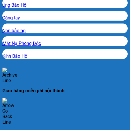
Ủng Bảo Hộ
Găng tay
Nón bảo hộ
Mặt Nạ Phòng Độc
Kính Bảo Hộ
Giao hàng miễn phí nội thành