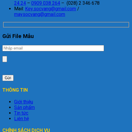
24 24
–
0909 038 264
– (028) 2 346 678
Mail:
Key.socvang@gmail.com
/
maysocvang@gmail.com
Gửi File Mẫu
THÔNG TIN
Giới thiệu
Sản phẩm
Tin tức
Liên hệ
CHÍNH SÁCH DỊCH VỤ