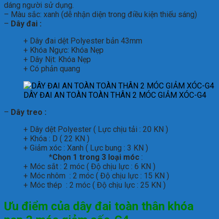
dáng người sử dụng.
– Màu sắc: xanh (dễ nhận diện trong điều kiện thiếu sáng)
–
Dây đai :
+ Dây đai dệt Polyester bản 43mm
+ Khóa Ngực: Khóa Nẹp
+ Dây Nịt: Khóa Nẹp
+ Có phản quang
DÂY ĐAI AN TOÀN TOÀN THÂN 2 MÓC GIẢM XÓC-G4
–
Dây treo :
+ Dây dệt Polyester ( Lực chịu tải : 20 KN )
+ Khóa : D ( 22 KN )
+ Giảm xóc : Xanh ( Lực bung : 3 KN )
*
Chọn 1 trong 3 loại móc
:
+ Móc sắt : 2 móc ( Độ chịu lực : 6 KN )
+ Móc nhôm : 2 móc ( Độ chịu lực : 15 KN )
+ Móc thép : 2 móc ( Độ chịu lực : 25 KN )
Ưu điểm của
d
ây đai toàn thân khóa