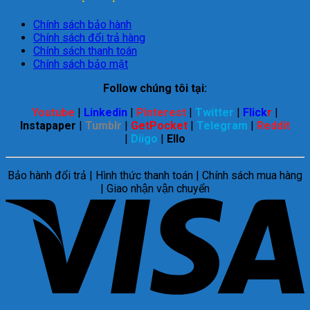
Chính sách bảo hành
Chính sách đổi trả hàng
Chính sách thanh toán
Chính sách bảo mật
Follow chúng tôi tại:
Youtube
|
Linkedin
|
Pinterest
|
Twitter
|
Flick
r
|
Instapaper
|
Tumblr
|
GetPocket
|
Telegram
|
Reddit
|
Diigo
|
Ello
Bảo hành đổi trả | Hình thức thanh toán | Chính sách mua hàng
| Giao nhận vận chuyển