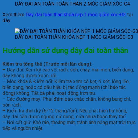
DÂY ĐAI AN TOÀN TOÀN THÂN 2 MÓC GIẢM XÓC-G4
Xem thêm
Dây đai toàn thân khóa nẹp 1 móc giảm xóc-G3
tại
đây
DÂY ĐAI TOÀN THÂN KHÓA NẸP 1 MÓC GIẢM SỐC-G3
Hướng dẫn sử dụng
d
ây đai toàn thân
Kiểm tra tổng thể (Trước mỗi lần dùng):
– Dây đai: Xem kỹ các vết rách, sờn, cháy, mài mòn, biến dạng;
dây không được xoắn, rối.
– Móc khóa & Điểm nối: Kiểm tra xem có kẹt, rỉ sét, lỏng lẻo,
biến dạng, hoặc có dấu hiệu bị tác động mạnh (chỉ báo tác
động) không. Tất cả phải hoạt động trơn tru.
– Các đường may: Phải đảm bảo chắc chắn, không bung chỉ,
sờn rách.
– Kiểm tra định kỳ (6-12 tháng/lần): Nếu phát hiện hư hỏng,
dây đai cần được ngưng sử dụng, sửa chữa hoặc thay thế.
– Nơi cất giữ: Khô ráo, thoáng mát, tránh ánh nắng mặt trời trực
tiếp và nguồn nhiệt.