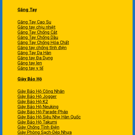
Găng Tay
Găng Tay Cao Su
Găng tay chịu nhiệt
Găng Tay Chống Cắt
Găng Tay Chống Dầu
Găng Tay Chống Hóa Chất
Găng tay chống tĩnh điện
Găng Tay Da Hàn
Găng tay Đa Dụng
Găng tay len
Găng tay y tế
Giày Bảo Hộ
Giày Bảo Hộ Công Nhân
Giày Bảo Hộ Jogger
Giày Bảo Hộ K2
Giày Bảo Hộ Neuking
Giày Bảo Hộ Parade-Pháp
Giày Bảo Hộ Siêu Nhẹ Hàn Quốc
Giày Bảo Hộ Takumi
Giày Chống Tĩnh Điện
Giày Phòng Sạch-Dép Nhựa