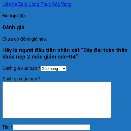
Liên hệ Zalo Đồng Phục Sóc Vàng
Đánh giá (0)
Đánh giá
Chưa có đánh giá nào.
Hãy là người đầu tiên nhận xét “Dây đai toàn thân
khóa nẹp 2 móc giảm sốc-G4”
Đánh giá của bạn
*
Đánh giá của bạn
*
Tên
*