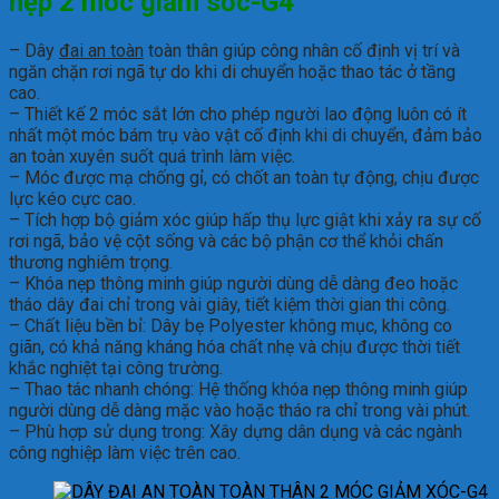
nẹp 2 móc giảm sốc-G4
– Dây
đai an toàn
toàn thân giúp công nhân cố định vị trí và
ngăn chặn rơi ngã tự do khi di chuyển hoặc thao tác ở tầng
cao.
– Thiết kế 2 móc sắt lớn cho phép người lao động luôn có ít
nhất một móc bám trụ vào vật cố định khi di chuyển, đảm bảo
an toàn xuyên suốt quá trình làm việc.
– Móc được mạ chống gỉ, có chốt an toàn tự động, chịu được
lực kéo cực cao.
– Tích hợp bộ giảm xóc giúp hấp thụ lực giật khi xảy ra sự cố
rơi ngã, bảo vệ cột sống và các bộ phận cơ thể khỏi chấn
thương nghiêm trọng.
– Khóa nẹp thông minh giúp người dùng dễ dàng đeo hoặc
tháo dây đai chỉ trong vài giây, tiết kiệm thời gian thi công.
– Chất liệu bền bỉ: Dây bẹ Polyester không mục, không co
giãn, có khả năng kháng hóa chất nhẹ và chịu được thời tiết
khắc nghiệt tại công trường.
– Thao tác nhanh chóng: Hệ thống khóa nẹp thông minh giúp
người dùng dễ dàng mặc vào hoặc tháo ra chỉ trong vài phút.
– Phù hợp sử dụng trong: Xây dựng dân dụng và các ngành
công nghiệp làm việc trên cao.