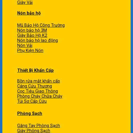
Giày Vải
Nón bảo hộ
Mũ Bảo Hộ Công Trường
Nón bảo hộ 3M
Giày Bảo Hộ K2
Nón bảo hộ lao động
Nón Vải
Phụ Kiện Nón
Thiết Bị Khẩn Cấp
Bồn rửa mắt khẩn cấp
Cáng Cứu Thương
Cọc Tiêu Giao Thông
Phòng Cháy Chữa Cháy
Túi Sơ Cấp Cứu
Phòng Sạch
Găng Tay Phòng Sạch
Giày Phòng Sạch