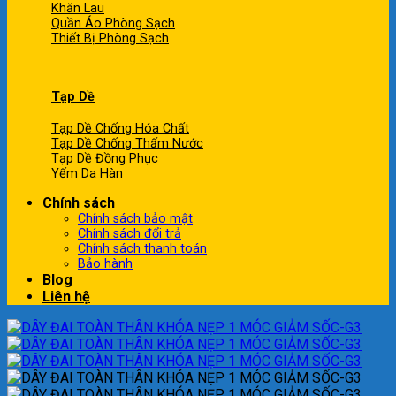
Khăn Lau
Quần Áo Phòng Sạch
Thiết Bị Phòng Sạch
Tạp Dề
Tạp Dề Chống Hóa Chất
Tạp Dề Chống Thấm Nước
Tạp Dề Đồng Phục
Yếm Da Hàn
Chính sách
Chính sách bảo mật
Chính sách đổi trả
Chính sách thanh toán
Bảo hành
Blog
Liên hệ