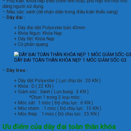
– Phụ kiện: Khóa nẹp điều chỉnh linh hoạt, phù hợp với mọi vóc
dáng người sử dụng.
– Màu sắc: xanh (dễ nhận diện trong điều kiện thiếu sáng)
–
Dây đai :
+ Dây đai dệt Polyester bản 43mm
+ Khóa Ngực: Khóa Nẹp
+ Dây Nịt: Khóa Nẹp
+ Có phản quang
DÂY ĐAI TOÀN THÂN KHÓA NẸP 1 MÓC GIẢM SỐC-G3
–
Dây treo :
+ Dây dệt Polyester ( Lực chịu tải : 20 KN )
+ Khóa : D ( 22 KN )
+ Giảm xóc : Xanh ( Lực bung : 3 KN )
*Chọn 1 trong 3 loại móc :
+ Móc sắt : 1 móc ( Độ chịu lực : 6 KN )
+ Móc nhôm : 1 móc ( Độ chịu lực : 15 KN )
+ Móc thép : 1 móc ( Độ chịu lực : 25 KN )
Ưu điểm của
d
ây đai toàn thân khóa