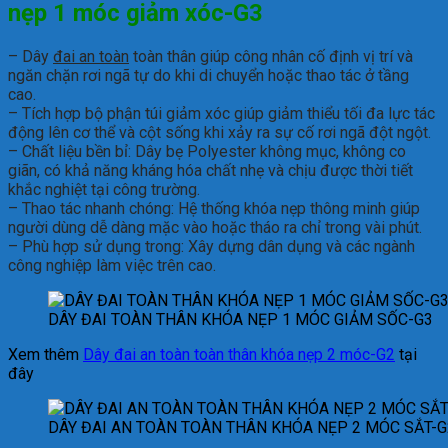
nẹp 1 móc giảm xóc-G3
– Dây
đai an toàn
toàn thân giúp công nhân cố định vị trí và
ngăn chặn rơi ngã tự do khi di chuyển hoặc thao tác ở tầng
cao.
– Tích hợp bộ phận túi giảm xóc giúp giảm thiểu tối đa lực tác
động lên cơ thể và cột sống khi xảy ra sự cố rơi ngã đột ngột.
– Chất liệu bền bỉ: Dây bẹ Polyester không mục, không co
giãn, có khả năng kháng hóa chất nhẹ và chịu được thời tiết
khắc nghiệt tại công trường.
– Thao tác nhanh chóng: Hệ thống khóa nẹp thông minh giúp
người dùng dễ dàng mặc vào hoặc tháo ra chỉ trong vài phút.
– Phù hợp sử dụng trong: Xây dựng dân dụng và các ngành
công nghiệp làm việc trên cao.
DÂY ĐAI TOÀN THÂN KHÓA NẸP 1 MÓC GIẢM SỐC-G3
Xem thêm
Dây đai an toàn toàn thân khóa nẹp 2 móc-G2
tại
đây
DÂY ĐAI AN TOÀN TOÀN THÂN KHÓA NẸP 2 MÓC SẮT-G