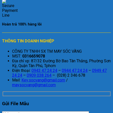
Hoàn trả 100% hàng lỗi
THÔNG TIN DOANH NGHIỆP
CÔNG TY TNHH SX TM MAY SÓC VÀNG
MST:
0316659078
Địa chỉ vp: 87/32 Đường Bờ Bao Tân Thắng, Phường Sơn
Kỳ, Quận Tân Phú, Tphcm
Điện thoại:
0943 47 24 24
–
0944 47 24 24
–
0949 47
24 24
–
0909 038 264
– (028) 2 346 678
Mail:
Key.socvang@gmail.com
/
maysocvang@gmail.com
Gửi File Mẫu