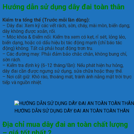
Hướng dẫn sử dụng
d
ây đai toàn thân
Kiểm tra tổng thể (Trước mỗi lần dùng):
– Dây đai: Xem kỹ các vết rách, sờn, cháy, mài mòn, biến dạng;
dây không được xoắn, rối.
– Móc khóa & Điểm nối: Kiểm tra xem có kẹt, rỉ sét, lỏng lẻo,
biến dạng, hoặc có dấu hiệu bị tác động mạnh (chỉ báo tác
động) không. Tất cả phải hoạt động trơn tru.
– Các đường may: Phải đảm bảo chắc chắn, không bung chỉ,
sờn rách.
– Kiểm tra định kỳ (6-12 tháng/lần): Nếu phát hiện hư hỏng,
dây đai cần được ngưng sử dụng, sửa chữa hoặc thay thế.
– Nơi cất giữ: Khô ráo, thoáng mát, tránh ánh nắng mặt trời trực
tiếp và nguồn nhiệt.
HƯỚNG DẪN SỬ DỤNG DÂY ĐAI AN TOÀN TOÀN THÂN
Địa chỉ mua dây đai an toàn chất lượng
– giá tốt nhất ?