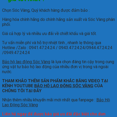
Chọn Sóc Vàng, Quý khách hàng được đảm bảo :
Hàng hóa chính hãng do chính hãng sản xuất và Sóc Vàng phân
phối.
Giá cả hợp lý và nhiều ưu đãi về chiết khấu và giá tốt.
Tư vấn miễn phí và hỗ trợ nhiệt tình , nhanh lẹ thông qua
Hotline /Zalo : 0941.47.24.24 / 0943.47.24.24/0944.47.24.24
/0949.47.24.24
Bảo hộ lao động Sóc Vàng
là lựa chọn đáng tin cậy trong cung
ứng vật tư bảo hộ lao động của nhiều đơn vị trong và ngoài
nước.
THAM KHẢO THÊM SẢN PHẨM KHÁC BẰNG VIDEO TẠI
KÊNH YOUTUBE
BẢO HỘ LAO ĐỘNG SÓC VÀNG
CỦA
CHÚNG TÔI TẠI ĐÂY
Nhận thêm nhiều khuyến mãi mới nhất qua fanpage :
Bảo Hộ
Lao Động Sóc Vàng
Liên hệ ngay để được báo giá ưu đãi đặc biệt cho đơn