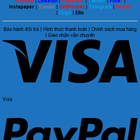
Youtube
|
Linkedin
|
Pinterest
|
Twitter
|
Flick
r
|
Instapaper
|
Tumblr
|
GetPocket
|
Telegram
|
Reddit
|
Diigo
|
Ello
Bảo hành đổi trả | Hình thức thanh toán | Chính sách mua hàng
| Giao nhận vận chuyển
Visa