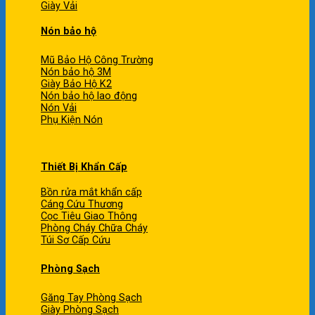
Giày Vải
Nón bảo hộ
Mũ Bảo Hộ Công Trường
Nón bảo hộ 3M
Giày Bảo Hộ K2
Nón bảo hộ lao động
Nón Vải
Phụ Kiện Nón
Thiết Bị Khẩn Cấp
Bồn rửa mắt khẩn cấp
Cáng Cứu Thương
Cọc Tiêu Giao Thông
Phòng Cháy Chữa Cháy
Túi Sơ Cấp Cứu
Phòng Sạch
Găng Tay Phòng Sạch
Giày Phòng Sạch