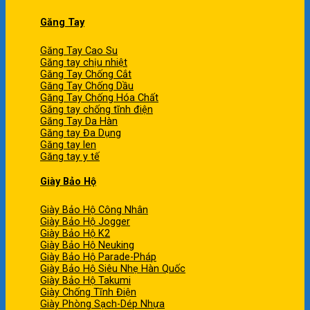
Găng Tay
Găng Tay Cao Su
Găng tay chịu nhiệt
Găng Tay Chống Cắt
Găng Tay Chống Dầu
Găng Tay Chống Hóa Chất
Găng tay chống tĩnh điện
Găng Tay Da Hàn
Găng tay Đa Dụng
Găng tay len
Găng tay y tế
Giày Bảo Hộ
Giày Bảo Hộ Công Nhân
Giày Bảo Hộ Jogger
Giày Bảo Hộ K2
Giày Bảo Hộ Neuking
Giày Bảo Hộ Parade-Pháp
Giày Bảo Hộ Siêu Nhẹ Hàn Quốc
Giày Bảo Hộ Takumi
Giày Chống Tĩnh Điện
Giày Phòng Sạch-Dép Nhựa