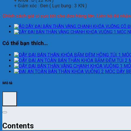
+ Khóa : D ( 22 KN )
+ Giảm xóc : Đen ( Lực bung : 3 KN )
Chính sách giá sỉ cực tốt cho đơn hàng lớn. Liên hệ để nhậ
Có thể bạn thích…
Mô tả
Contents