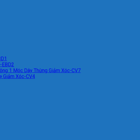
BD1
n-EBD2
uông 1 Móc Dây Thừng Giảm Xóc-CV7
Bẹ Giảm Xóc-CV4