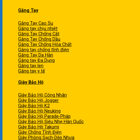
Găng Tay
Găng Tay Cao Su
Găng tay chịu nhiệt
Găng Tay Chống Cắt
Găng Tay Chống Dầu
Găng Tay Chống Hóa Chất
Găng tay chống tĩnh điện
Găng Tay Da Hàn
Găng tay Đa Dụng
Găng tay len
Găng tay y tế
Giày Bảo Hộ
Giày Bảo Hộ Công Nhân
Giày Bảo Hộ Jogger
Giày Bảo Hộ K2
Giày Bảo Hộ Neuking
Giày Bảo Hộ Parade-Pháp
Giày Bảo Hộ Siêu Nhẹ Hàn Quốc
Giày Bảo Hộ Takumi
Giày Chống Tĩnh Điện
Giày Phòng Sạch-Dép Nhựa