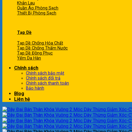
Khăn Lau
Quần Áo Phòng Sạch
Thiết Bị Phòng Sạch
Tạp Dề
Tạp Dề Chống Hóa Chất
Tạp Dề Chống Thấm Nước
Tạp Dề Đồng Phục
Yếm Da Hàn
Chính sách
Chính sách bảo mật
Chính sách đổi trả
Chính sách thanh toán
Bảo hành
Blog
Liên hệ