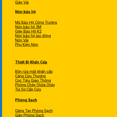
Giày Vải
Nón bảo hộ
Mũ Bảo Hộ Công Trường
Nón bảo hộ 3M
Giày Bảo Hộ K2
Nón bảo hộ lao động
Nón Vải
Phụ Kiện Nón
Thiết Bị Khẩn Cấp
Bồn rửa mắt khẩn cấp
Cáng Cứu Thương
Cọc Tiêu Giao Thông
Phòng Cháy Chữa Cháy
Túi Sơ Cấp Cứu
Phòng Sạch
Găng Tay Phòng Sạch
Giày Phòng Sạch