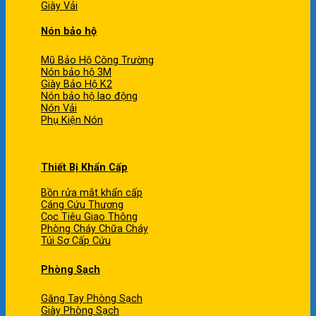
Giày Vải
Nón bảo hộ
Mũ Bảo Hộ Công Trường
Nón bảo hộ 3M
Giày Bảo Hộ K2
Nón bảo hộ lao động
Nón Vải
Phụ Kiện Nón
Thiết Bị Khẩn Cấp
Bồn rửa mắt khẩn cấp
Cáng Cứu Thương
Cọc Tiêu Giao Thông
Phòng Cháy Chữa Cháy
Túi Sơ Cấp Cứu
Phòng Sạch
Găng Tay Phòng Sạch
Giày Phòng Sạch