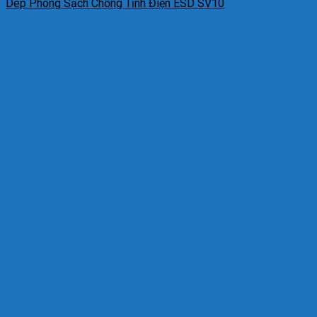
Dép Phòng Sạch Chống Tĩnh Điện ESD SV10