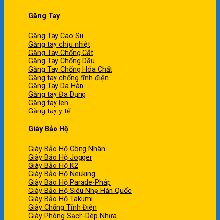
Găng Tay
Găng Tay Cao Su
Găng tay chịu nhiệt
Găng Tay Chống Cắt
Găng Tay Chống Dầu
Găng Tay Chống Hóa Chất
Găng tay chống tĩnh điện
Găng Tay Da Hàn
Găng tay Đa Dụng
Găng tay len
Găng tay y tế
Giày Bảo Hộ
Giày Bảo Hộ Công Nhân
Giày Bảo Hộ Jogger
Giày Bảo Hộ K2
Giày Bảo Hộ Neuking
Giày Bảo Hộ Parade-Pháp
Giày Bảo Hộ Siêu Nhẹ Hàn Quốc
Giày Bảo Hộ Takumi
Giày Chống Tĩnh Điện
Giày Phòng Sạch-Dép Nhựa