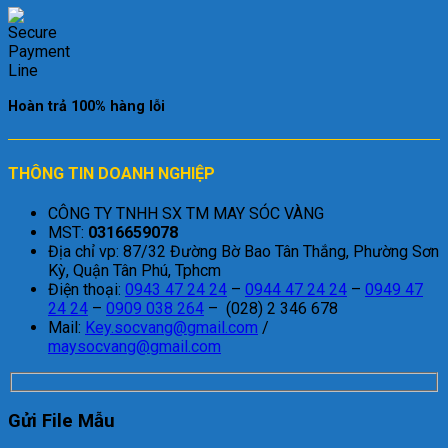
Hoàn trả 100% hàng lỗi
THÔNG TIN DOANH NGHIỆP
CÔNG TY TNHH SX TM MAY SÓC VÀNG
MST:
0316659078
Địa chỉ vp: 87/32 Đường Bờ Bao Tân Thắng, Phường Sơn
Kỳ, Quận Tân Phú, Tphcm
Điện thoại:
0943 47 24 24
–
0944 47 24 24
–
0949 47
24 24
–
0909 038 264
– (028) 2 346 678
Mail:
Key.socvang@gmail.com
/
maysocvang@gmail.com
Gửi File Mẫu