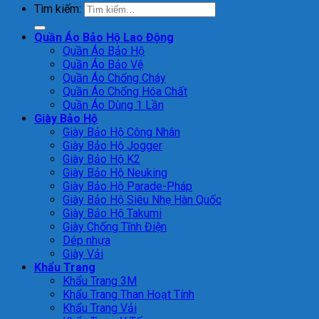
Tìm kiếm:
Quần Áo Bảo Hộ Lao Động
Quần Áo Bảo Hộ
Quần Áo Bảo Vệ
Quần Áo Chống Cháy
Quần Áo Chống Hóa Chất
Quần Áo Dùng 1 Lần
Giày Bảo Hộ
Giày Bảo Hộ Công Nhân
Giày Bảo Hộ Jogger
Giày Bảo Hộ K2
Giày Bảo Hộ Neuking
Giày Bảo Hộ Parade-Pháp
Giày Bảo Hộ Siêu Nhẹ Hàn Quốc
Giày Bảo Hộ Takumi
Giày Chống Tĩnh Điện
Dép nhựa
Giày Vải
Khẩu Trang
Khẩu Trang 3M
Khẩu Trang Than Hoạt Tính
Khẩu Trang Vải