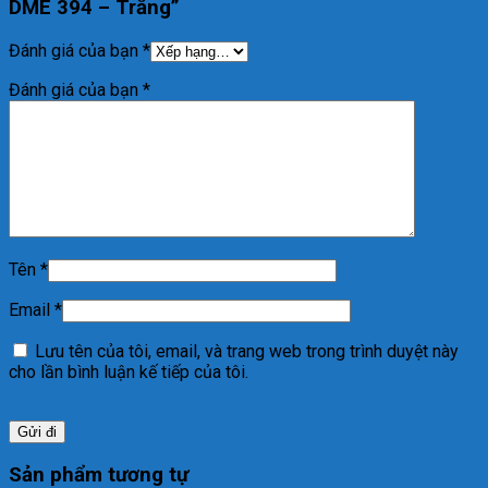
DME 394 – Trắng”
Đánh giá của bạn
*
Đánh giá của bạn
*
Tên
*
Email
*
Lưu tên của tôi, email, và trang web trong trình duyệt này
cho lần bình luận kế tiếp của tôi.
Sản phẩm tương tự