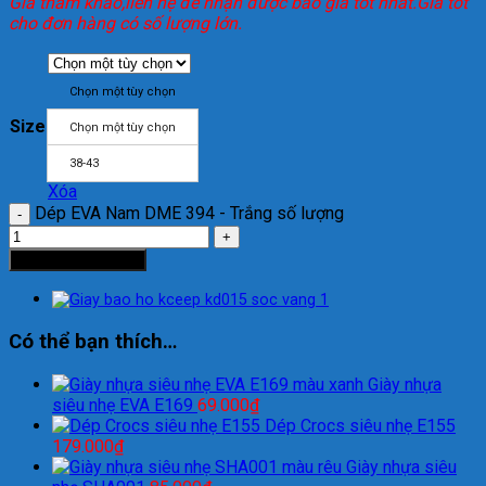
Giá tham khảo,liên hệ để nhận được báo giá tốt nhất.Giá tốt
cho đơn hàng có số lượng lớn.
Chọn một tùy chọn
Size
Chọn một tùy chọn
38-43
Xóa
Dép EVA Nam DME 394 - Trắng số lượng
Thêm vào giỏ hàng
Có thể bạn thích…
Giày nhựa
siêu nhẹ EVA E169
69.000
₫
Dép Crocs siêu nhẹ E155
179.000
₫
Giày nhựa siêu