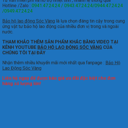
Tư vấn miễn phí và hỗ trợ nhiệt tình , nhanh lẹ thông qua
Hotline /Zalo :
0941.47.24.24 / 0943.47.24.24/0944.47.24.24
/0949.47.24.24
Bảo hộ lao động Sóc Vàng
là lựa chọn đáng tin cậy trong cung
ứng vật tư bảo hộ lao động của nhiều đơn vị trong và ngoài
nước.
THAM KHẢO THÊM SẢN PHẨM KHÁC BẰNG VIDEO TẠI
KÊNH YOUTUBE
BẢO HỘ LAO ĐỘNG SÓC VÀNG
CỦA
CHÚNG TÔI TẠI ĐÂY
Nhận thêm nhiều khuyến mãi mới nhất qua fanpage :
Bảo Hộ
Lao Động Sóc Vàng
Liên hệ ngay để được báo giá ưu đãi đặc biệt cho đơn
hàng số lượng lớn!