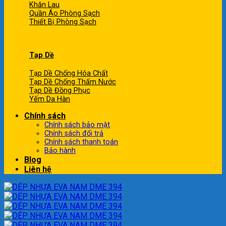
Khăn Lau
Quần Áo Phòng Sạch
Thiết Bị Phòng Sạch
Tạp Dề
Tạp Dề Chống Hóa Chất
Tạp Dề Chống Thấm Nước
Tạp Dề Đồng Phục
Yếm Da Hàn
Chính sách
Chính sách bảo mật
Chính sách đổi trả
Chính sách thanh toán
Bảo hành
Blog
Liên hệ