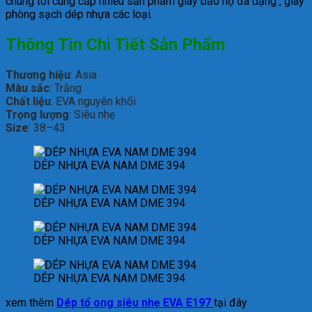
chúng tôi cung cấp nhiều sản phẩm giày bảo hộ đa dạng , giày
phòng sạch dép nhựa các loại.
Thông Tin Chi Tiết Sản Phẩm
Thương hiệu
: Asia
Màu sắc
: Trắng
Chất liệu
: EVA nguyên khối
Trọng lượng
: Siêu nhẹ
Size
: 38–43
DÉP NHỰA EVA NAM DME 394
DÉP NHỰA EVA NAM DME 394
DÉP NHỰA EVA NAM DME 394
DÉP NHỰA EVA NAM DME 394
xem thêm
Dép tổ ong siêu nhẹ EVA E197
tại đây