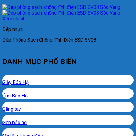
Xem nhanh
Dép nhựa
Dép Phòng Sạch Chống Tĩnh Điện ESD SV08
DANH MỤC PHỔ BIẾN
Giày Bảo Hộ
Ủng Bảo Hộ
Găng tay
Nón bảo hộ
Mặt Nạ Phòng Độc