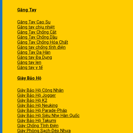
Găng Tay
Găng Tay Cao Su
Găng tay chịu nhiệt
Găng Tay Chống Cắt
Găng Tay Chống Dầu
Găng Tay Chống Hóa Chất
Găng tay chống tĩnh điện
Găng Tay Da Hàn
Găng tay Đa Dụng
Găng tay len
Găng tay y tế
Giày Bảo Hộ
Giày Bảo Hộ Công Nhân
Giày Bảo Hộ Jogger
Giày Bảo Hộ K2
Giày Bảo Hộ Neuking
Giày Bảo Hộ Parade-Pháp
Giày Bảo Hộ Siêu Nhẹ Hàn Quốc
Giày Bảo Hộ Takumi
Giày Chống Tĩnh Điện
Giày Phòng Sạch-Dép Nhựa