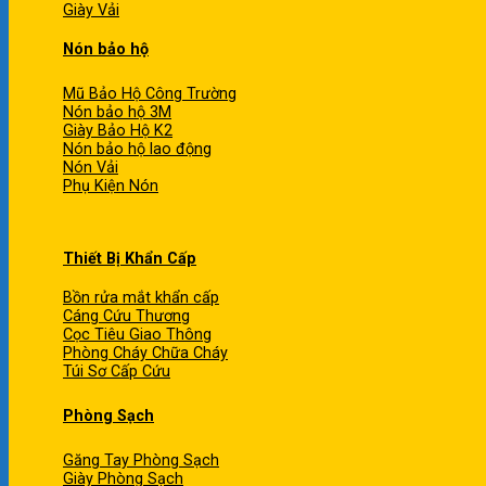
Giày Vải
Nón bảo hộ
Mũ Bảo Hộ Công Trường
Nón bảo hộ 3M
Giày Bảo Hộ K2
Nón bảo hộ lao động
Nón Vải
Phụ Kiện Nón
Thiết Bị Khẩn Cấp
Bồn rửa mắt khẩn cấp
Cáng Cứu Thương
Cọc Tiêu Giao Thông
Phòng Cháy Chữa Cháy
Túi Sơ Cấp Cứu
Phòng Sạch
Găng Tay Phòng Sạch
Giày Phòng Sạch