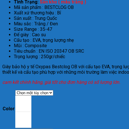
Tình Trạng:
Sẵn kho ( màu trắng )
Mã sản phẩm : BESTCLOG OB
Xuất xứ thương hiệu : Bỉ
Sản xuất : Trung Quốc
Màu sắc : Trắng / Đen
Size Range : 35-47
Đế giày : Cao su
Cấu tạo : EVA, trọng lượng nhẹ
Mũi : Composite
Tiêu chuẩn : EN ISO 20347 OB SRC
Trọng lượng : 250gr/chiếc
Giày bảo hộ y tế Oxypas Bestclog OB với cấu tạo EVA, trọng lượn
thiết kế và cấu tạo phù hợp với những môi trường làm việc indo
cam kết chính hãng, giá tốt cho đơn hàng có số lượng lớn.
Color