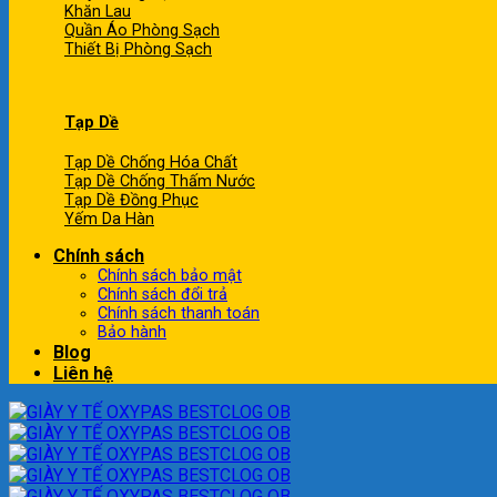
Khăn Lau
Quần Áo Phòng Sạch
Thiết Bị Phòng Sạch
Tạp Dề
Tạp Dề Chống Hóa Chất
Tạp Dề Chống Thấm Nước
Tạp Dề Đồng Phục
Yếm Da Hàn
Chính sách
Chính sách bảo mật
Chính sách đổi trả
Chính sách thanh toán
Bảo hành
Blog
Liên hệ