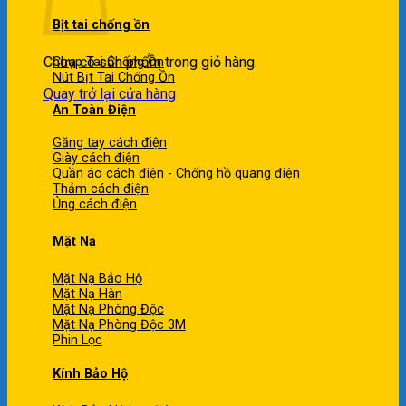
Bịt tai chống ồn
Chưa có sản phẩm trong giỏ hàng.
Chụp Tai Chống Ồn
Nút Bịt Tai Chống Ồn
Quay trở lại cửa hàng
An Toàn Điện
Găng tay cách điện
Giày cách điện
Quần áo cách điện - Chống hồ quang điện
Thảm cách điện
Ủng cách điện
Mặt Nạ
Mặt Nạ Bảo Hộ
Mặt Nạ Hàn
Mặt Nạ Phòng Độc
Mặt Nạ Phòng Độc 3M
Phin Lọc
Kính Bảo Hộ