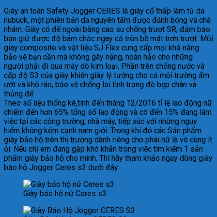
Giày an toàn Safety Jogger CERES là giày cổ thấp làm từ da
nubuck, một phiên bản da nguyên tấm được đánh bóng và chà
nhám. Giày có đế ngoài bằng cao su chống trượt SR, đảm bảo
bạn giữ được độ bám chắc ngay cả trên bề mặt trơn trượt. Mũi
giày composite và vật liệu SJ Flex cung cấp mọi khả năng
bảo vệ bạn cần mà không gây nặng, hoàn hảo cho những
người phải đi qua máy dò kim loại. Phần trên chống nước và
cấp độ S3 của giày khiến giày lý tưởng cho cả môi trường ẩm
ướt và khô ráo, bảo vệ chống lại tình trạng đè bẹp chân và
thủng đế.
Theo số liệu thống kê,tính đến tháng 12/2016 tỉ lệ lao động nữ
chiếm đến hơn 65% tổng số lao động và có đến 15% đang làm
việc tại các công trường, nhà máy, tiếp xúc với những nguy
hiểm không kém cạnh nam giới. Trong khi đó các Sản phẩm
giày bảo hộ
trên thị trường dành riêng cho phái nữ là vô cùng ít
ỏi. Nếu chị em đang gặp khó khắn trong việc tìm kiếm 1 sản
phẩm giày bảo hộ cho mình. Thì hãy tham khảo ngay dòng giày
bảo hộ Jogger Ceres s3 dưới đây:
Giày bảo hộ nữ Ceres s3