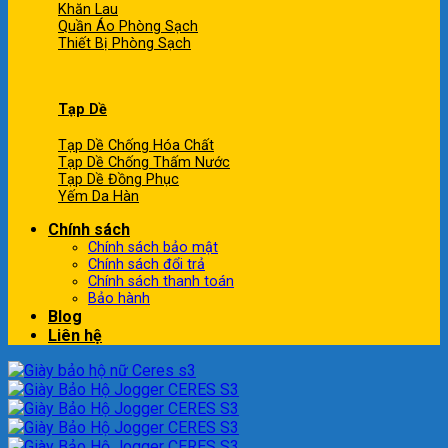
Khăn Lau
Quần Áo Phòng Sạch
Thiết Bị Phòng Sạch
Tạp Dề
Tạp Dề Chống Hóa Chất
Tạp Dề Chống Thấm Nước
Tạp Dề Đồng Phục
Yếm Da Hàn
Chính sách
Chính sách bảo mật
Chính sách đổi trả
Chính sách thanh toán
Bảo hành
Blog
Liên hệ