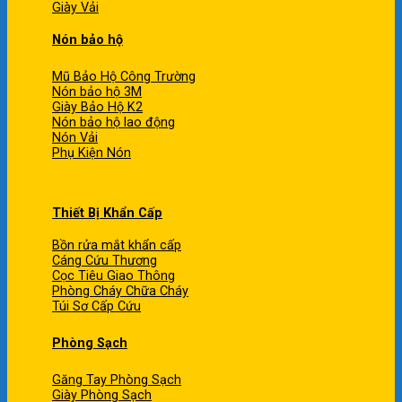
Giày Vải
Nón bảo hộ
Mũ Bảo Hộ Công Trường
Nón bảo hộ 3M
Giày Bảo Hộ K2
Nón bảo hộ lao động
Nón Vải
Phụ Kiện Nón
Thiết Bị Khẩn Cấp
Bồn rửa mắt khẩn cấp
Cáng Cứu Thương
Cọc Tiêu Giao Thông
Phòng Cháy Chữa Cháy
Túi Sơ Cấp Cứu
Phòng Sạch
Găng Tay Phòng Sạch
Giày Phòng Sạch