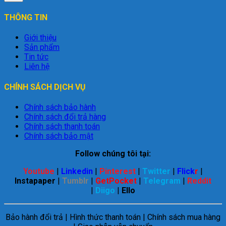
THÔNG TIN
Giới thiệu
Sản phẩm
Tin tức
Liên hệ
CHÍNH SÁCH DỊCH VỤ
Chính sách bảo hành
Chính sách đổi trả hàng
Chính sách thanh toán
Chính sách bảo mật
Follow chúng tôi tại:
Youtube
|
Linkedin
|
Pinterest
|
Twitter
|
Flick
r
|
Instapaper
|
Tumblr
|
GetPocket
|
Telegram
|
Reddit
|
Diigo
|
Ello
Bảo hành đổi trả | Hình thức thanh toán | Chính sách mua hàng