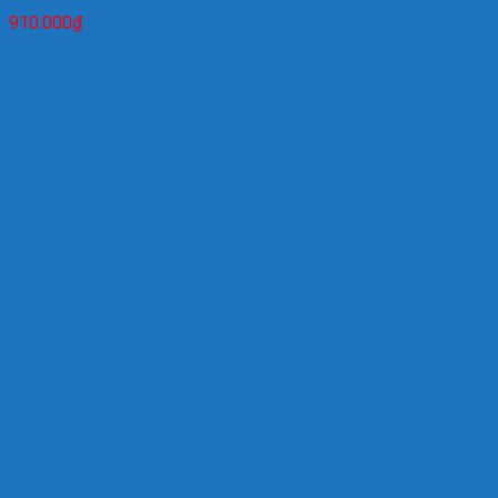
910.000
₫