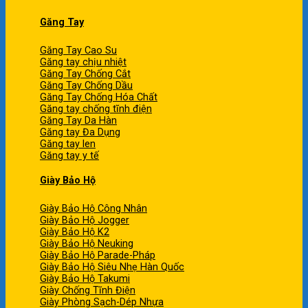
Găng Tay
Găng Tay Cao Su
Găng tay chịu nhiệt
Găng Tay Chống Cắt
Găng Tay Chống Dầu
Găng Tay Chống Hóa Chất
Găng tay chống tĩnh điện
Găng Tay Da Hàn
Găng tay Đa Dụng
Găng tay len
Găng tay y tế
Giày Bảo Hộ
Giày Bảo Hộ Công Nhân
Giày Bảo Hộ Jogger
Giày Bảo Hộ K2
Giày Bảo Hộ Neuking
Giày Bảo Hộ Parade-Pháp
Giày Bảo Hộ Siêu Nhẹ Hàn Quốc
Giày Bảo Hộ Takumi
Giày Chống Tĩnh Điện
Giày Phòng Sạch-Dép Nhựa