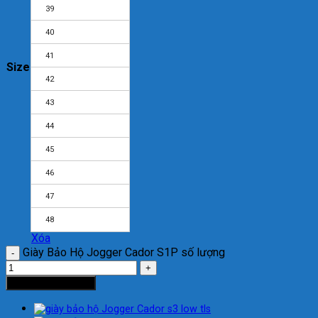
39
40
41
Size
42
43
44
45
46
47
48
Xóa
Giày Bảo Hộ Jogger Cador S1P số lượng
Thêm vào giỏ hàng