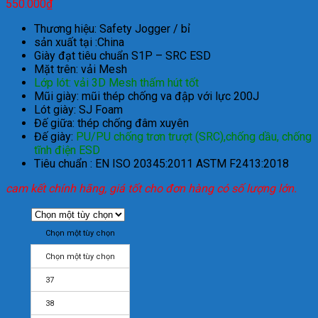
550.000
₫
Thương hiệu: Safety Jogger / bỉ
sản xuất tại :China
Giày
đ
ạt ti
êu chu
ẩn S1P
– SRC ESD
M
ặt tr
ên: v
ải Mesh
Lớp l
ót: v
ải 3D Mesh thấm h
út t
ốt
M
ũi gi
ày: m
ũi th
ép ch
ống va
đ
ập với lực
200J
L
ót giày: SJ Foam
Đ
ế giữa: th
ép ch
ống
đ
âm xuyên
Đ
ế gi
ày:
PU/PU ch
ống tr
ơn trư
ợt (SRC),chống dầu, chống
t
ĩnh đi
ện ESD
Ti
êu chu
ẩn : EN ISO 20345:2011 ASTM
F2413:2018
cam kết chính hãng, giá tốt cho đơn hàng có số lượng lớn.
Chọn một tùy chọn
Chọn một tùy chọn
37
38