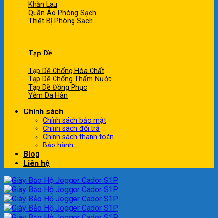
Khăn Lau
Quần Áo Phòng Sạch
Thiết Bị Phòng Sạch
Tạp Dề
Tạp Dề Chống Hóa Chất
Tạp Dề Chống Thấm Nước
Tạp Dề Đồng Phục
Yếm Da Hàn
Chính sách
Chính sách bảo mật
Chính sách đổi trả
Chính sách thanh toán
Bảo hành
Blog
Liên hệ