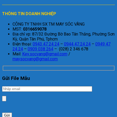
THÔNG TIN DOANH NGHIỆP
CÔNG TY TNHH SX TM MAY SÓC VÀNG
MST:
0316659078
Địa chỉ vp: 87/32 Đường Bờ Bao Tân Thắng, Phường Sơn
Kỳ, Quận Tân Phú, Tphcm
Điện thoại:
0943 47 24 24
–
0944 47 24 24
–
0949 47
24 24
–
0909 038 264
– (028) 2 346 678
Mail:
Key.socvang@gmail.com
/
maysocvang@gmail.com
Gửi File Mẫu