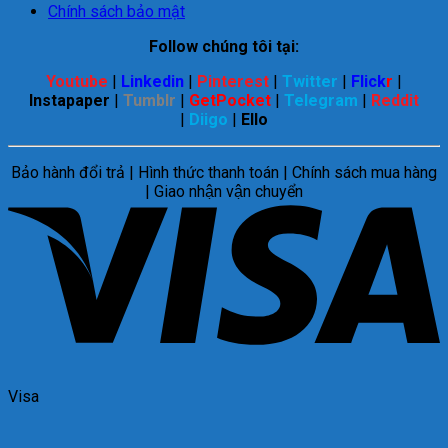
Chính sách bảo mật
Follow chúng tôi tại:
Youtube
|
Linkedin
|
Pinterest
|
Twitter
|
Flick
r
|
Instapaper
|
Tumblr
|
GetPocket
|
Telegram
|
Reddit
|
Diigo
|
Ello
Bảo hành đổi trả | Hình thức thanh toán | Chính sách mua hàng
| Giao nhận vận chuyển
Visa