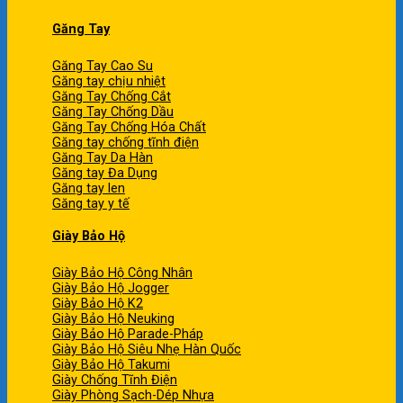
Găng Tay
Găng Tay Cao Su
Găng tay chịu nhiệt
Găng Tay Chống Cắt
Găng Tay Chống Dầu
Găng Tay Chống Hóa Chất
Găng tay chống tĩnh điện
Găng Tay Da Hàn
Găng tay Đa Dụng
Găng tay len
Găng tay y tế
Giày Bảo Hộ
Giày Bảo Hộ Công Nhân
Giày Bảo Hộ Jogger
Giày Bảo Hộ K2
Giày Bảo Hộ Neuking
Giày Bảo Hộ Parade-Pháp
Giày Bảo Hộ Siêu Nhẹ Hàn Quốc
Giày Bảo Hộ Takumi
Giày Chống Tĩnh Điện
Giày Phòng Sạch-Dép Nhựa