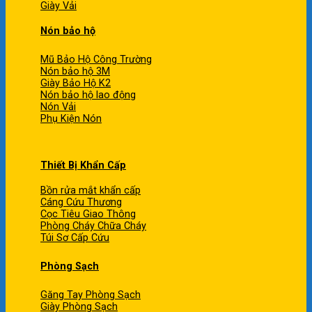
Giày Vải
Nón bảo hộ
Mũ Bảo Hộ Công Trường
Nón bảo hộ 3M
Giày Bảo Hộ K2
Nón bảo hộ lao động
Nón Vải
Phụ Kiện Nón
Thiết Bị Khẩn Cấp
Bồn rửa mắt khẩn cấp
Cáng Cứu Thương
Cọc Tiêu Giao Thông
Phòng Cháy Chữa Cháy
Túi Sơ Cấp Cứu
Phòng Sạch
Găng Tay Phòng Sạch
Giày Phòng Sạch