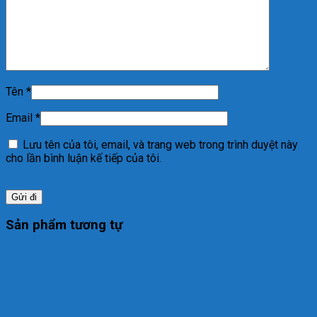
Tên
*
Email
*
Lưu tên của tôi, email, và trang web trong trình duyệt này
cho lần bình luận kế tiếp của tôi.
Sản phẩm tương tự