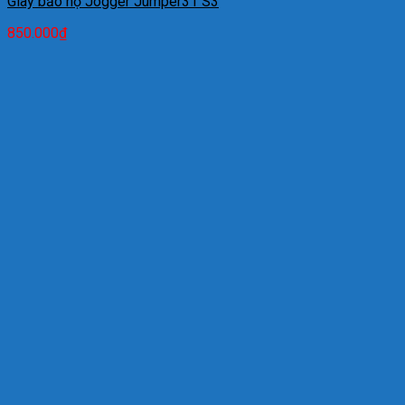
Giày bảo hộ Jogger Jumper31 S3
850.000
₫