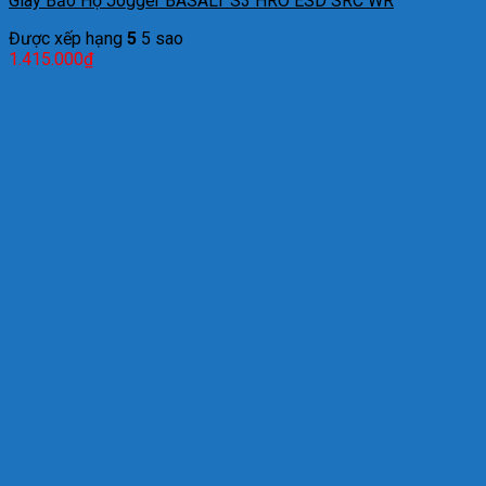
Giày Bảo Hộ Jogger BASALT S3 HRO ESD SRC WR
Được xếp hạng
5
5 sao
1.415.000
₫