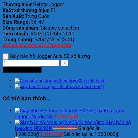
Thương hiệu
: Safety Jogger
Xuất xứ thương hiệu:
Bỉ
Sản Xuất:
Trung Quốc
Size Range:
36-47
Dòng sản phẩm:
Classic collection
Tiêu chuẩn:
EN ISO 20345: 2011
Trọng Lượng:
570gr/chiếc (S.41)
Giá tốt cho đơn có số lượng lớn
Giày bảo hộ Jogger Aura S3 số lượng
Thêm vào giỏ hàng
Có thể bạn thích…
Giày Kho Lạnh
Jogger Nordic S3
1.595.000
₫
Giày bảo hộ
Neuking NKC93K
1.380.000
₫
Giá gốc là:
1.380.000₫.
1.360.000
₫
Giá hiện tại là: 1.360.000₫.