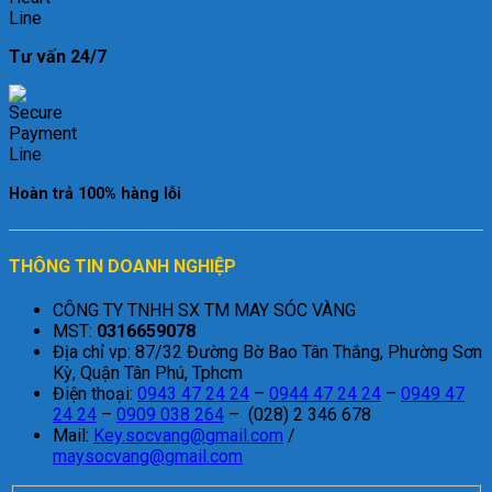
Tư vấn 24/7
Hoàn trả 100% hàng lỗi
THÔNG TIN DOANH NGHIỆP
CÔNG TY TNHH SX TM MAY SÓC VÀNG
MST:
0316659078
Địa chỉ vp: 87/32 Đường Bờ Bao Tân Thắng, Phường Sơn
Kỳ, Quận Tân Phú, Tphcm
Điện thoại:
0943 47 24 24
–
0944 47 24 24
–
0949 47
24 24
–
0909 038 264
– (028) 2 346 678
Mail:
Key.socvang@gmail.com
/
maysocvang@gmail.com