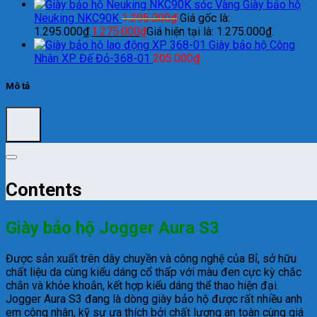
Giày bảo hộ
Neuking NKC90K
1.295.000
₫
Giá gốc là:
1.295.000₫.
1.275.000
₫
Giá hiện tại là: 1.275.000₫.
Giày bảo hộ Công
Nhân XP Đế Đỏ-368-01
205.000
₫
Mô tả
Contents
Giày bảo hộ Jogger Aura S3
Được sản xuất trên dây chuyền và công nghệ của Bỉ, sở hữu
chất liệu da cùng kiểu dáng cổ thấp với màu đen cực kỳ chắc
chắn và khỏe khoắn, kết hợp kiểu dáng thể thao hiện đại.
Jogger Aura S3 đang là dòng giày bảo hộ được rất nhiều anh
em công nhân, kỹ sư ưa thích bởi chất lượng an toàn cùng giá