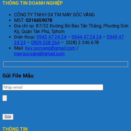
THÔNG TIN DOANH NGHIỆP
CÔNG TY TNHH SX TM MAY SÓC VÀNG
MST:
0316659078
Địa chỉ vp: 87/32 Đường Bờ Bao Tân Thắng, Phường Sơn
Kỳ, Quận Tân Phú, Tphcm
Điện thoại:
0943 47 24 24
–
0944 47 24 24
–
0949 47
24 24
–
0909 038 264
– (028) 2 346 678
Mail:
Key.socvang@gmail.com
/
maysocvang@gmail.com
Gửi File Mẫu
THÔNG TIN