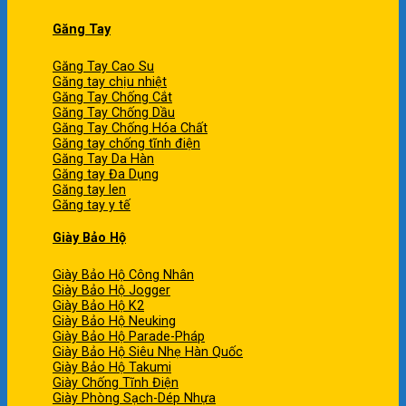
Găng Tay
Găng Tay Cao Su
Găng tay chịu nhiệt
Găng Tay Chống Cắt
Găng Tay Chống Dầu
Găng Tay Chống Hóa Chất
Găng tay chống tĩnh điện
Găng Tay Da Hàn
Găng tay Đa Dụng
Găng tay len
Găng tay y tế
Giày Bảo Hộ
Giày Bảo Hộ Công Nhân
Giày Bảo Hộ Jogger
Giày Bảo Hộ K2
Giày Bảo Hộ Neuking
Giày Bảo Hộ Parade-Pháp
Giày Bảo Hộ Siêu Nhẹ Hàn Quốc
Giày Bảo Hộ Takumi
Giày Chống Tĩnh Điện
Giày Phòng Sạch-Dép Nhựa