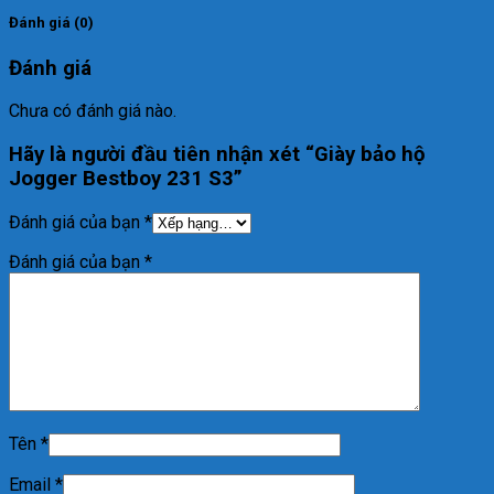
Đánh giá (0)
Đánh giá
Chưa có đánh giá nào.
Hãy là người đầu tiên nhận xét “Giày bảo hộ
Jogger Bestboy 231 S3”
Đánh giá của bạn
*
Đánh giá của bạn
*
Tên
*
Email
*