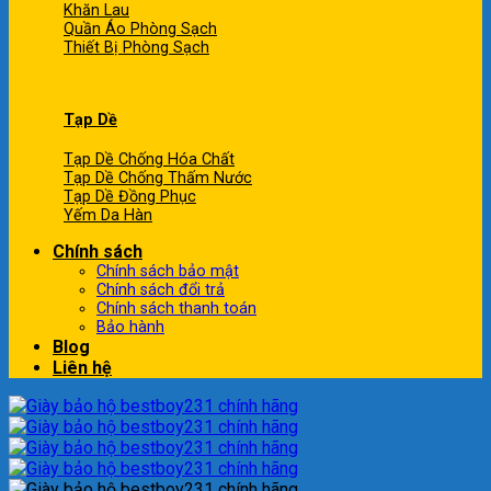
Khăn Lau
Quần Áo Phòng Sạch
Thiết Bị Phòng Sạch
Tạp Dề
Tạp Dề Chống Hóa Chất
Tạp Dề Chống Thấm Nước
Tạp Dề Đồng Phục
Yếm Da Hàn
Chính sách
Chính sách bảo mật
Chính sách đổi trả
Chính sách thanh toán
Bảo hành
Blog
Liên hệ