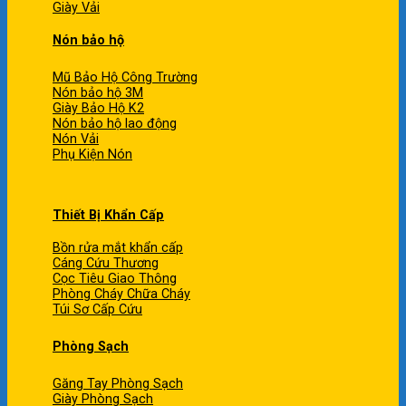
Giày Vải
Nón bảo hộ
Mũ Bảo Hộ Công Trường
Nón bảo hộ 3M
Giày Bảo Hộ K2
Nón bảo hộ lao động
Nón Vải
Phụ Kiện Nón
Thiết Bị Khẩn Cấp
Bồn rửa mắt khẩn cấp
Cáng Cứu Thương
Cọc Tiêu Giao Thông
Phòng Cháy Chữa Cháy
Túi Sơ Cấp Cứu
Phòng Sạch
Găng Tay Phòng Sạch
Giày Phòng Sạch