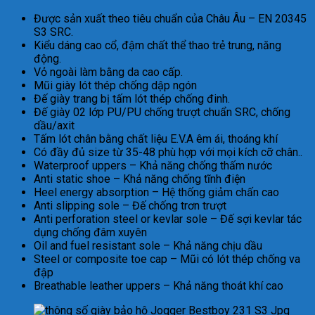
Được sản xuất theo tiêu chuẩn của Châu Âu – EN 20345
S3 SRC.
Kiểu dáng cao cổ, đậm chất thể thao trẻ trung, năng
động.
Vỏ ngoài làm bằng da cao cấp.
Mũi giày lót thép chống dập ngón
Đế giày trang bị tấm lót thép chống đinh.
Đế giày 02 lớp PU/PU chống trượt chuẩn SRC, chống
dầu/axit
Tấm lót chân bằng chất liệu E.V.A êm ái, thoáng khí
Có đầy đủ size từ 35-48 phù hợp với mọi kích cỡ chân..
Waterproof uppers – Khả năng chống thấm nước
Anti static shoe – Khả năng chống tĩnh điện
Heel energy absorption – Hệ thống giảm chấn cao
Anti slipping sole – Đế chống trơn trượt
Anti perforation steel or kevlar sole – Đế sợi kevlar tác
dụng chống đâm xuyên
Oil and fuel resistant sole – Khả năng chịu dầu
Steel or composite toe cap – Mũi có lót thép chống va
đập
Breathable leather uppers – Khả năng thoát khí cao