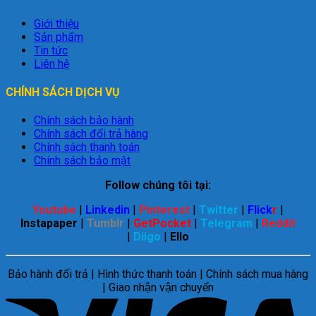
Giới thiệu
Sản phẩm
Tin tức
Liên hệ
CHÍNH SÁCH DỊCH VỤ
Chính sách bảo hành
Chính sách đổi trả hàng
Chính sách thanh toán
Chính sách bảo mật
Follow chúng tôi tại:
Youtube
|
Linkedin
|
Pinterest
|
Twitter
|
Flick
r
|
Instapaper
|
Tumblr
|
GetPocket
|
Telegram
|
Reddit
|
Diigo
|
Ello
Bảo hành đổi trả | Hình thức thanh toán | Chính sách mua hàng
| Giao nhận vận chuyển