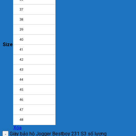
37
38
39
40
Size
41
42
43
44
45
46
47
48
Xóa
Giày bảo hộ Jogger Bestboy 231 S3 số lượng