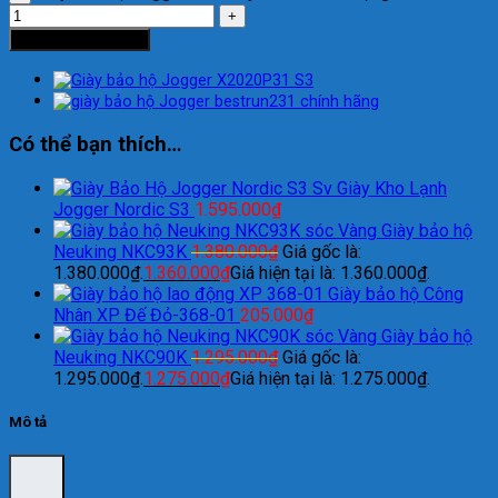
Thêm vào giỏ hàng
Có thể bạn thích…
Giày Kho Lạnh
Jogger Nordic S3
1.595.000
₫
Giày bảo hộ
Neuking NKC93K
1.380.000
₫
Giá gốc là:
1.380.000₫.
1.360.000
₫
Giá hiện tại là: 1.360.000₫.
Giày bảo hộ Công
Nhân XP Đế Đỏ-368-01
205.000
₫
Giày bảo hộ
Neuking NKC90K
1.295.000
₫
Giá gốc là:
1.295.000₫.
1.275.000
₫
Giá hiện tại là: 1.275.000₫.
Mô tả