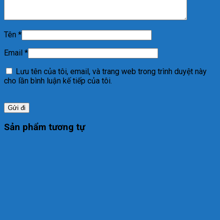
Tên
*
Email
*
Lưu tên của tôi, email, và trang web trong trình duyệt này
cho lần bình luận kế tiếp của tôi.
Sản phẩm tương tự