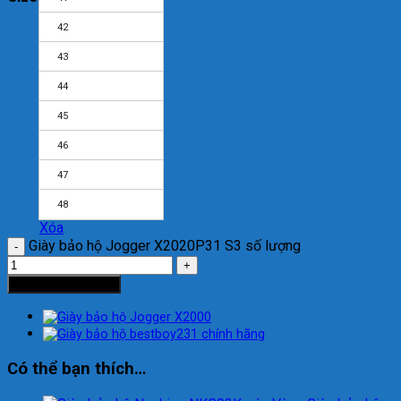
42
43
44
45
46
47
48
Xóa
Giày bảo hộ Jogger X2020P31 S3 số lượng
Thêm vào giỏ hàng
Có thể bạn thích…