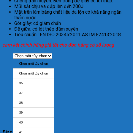
Chống
đ
âm xuyên: Bên trong
đ
ế gi
ày có lõi thép.
M
ũi s
ắt chịu va
đ
ập l
ên
đ
ến 200J
Mặt tr
ên làm b
ằng chất liệu da lộn c
ó kh
ả
n
ăng ngăn
th
ấm n
ư
ớc
G
ót giày: có gi
ảm chấn
Đ
ế giữa: c
ó lót thép
đ
âm xuyên
Tiêu chu
ẩn : EN ISO 20345:2011 ASTM
F2413:2018
cam kết chính hãng,giá tốt cho đơn hàng có số lượng
Chọn một tùy chọn
Chọn một tùy chọn
36
37
38
39
40
Size
41