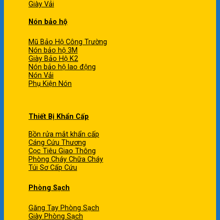
Giày Vải
Nón bảo hộ
Mũ Bảo Hộ Công Trường
Nón bảo hộ 3M
Giày Bảo Hộ K2
Nón bảo hộ lao động
Nón Vải
Phụ Kiện Nón
Thiết Bị Khẩn Cấp
Bồn rửa mắt khẩn cấp
Cáng Cứu Thương
Cọc Tiêu Giao Thông
Phòng Cháy Chữa Cháy
Túi Sơ Cấp Cứu
Phòng Sạch
Găng Tay Phòng Sạch
Giày Phòng Sạch