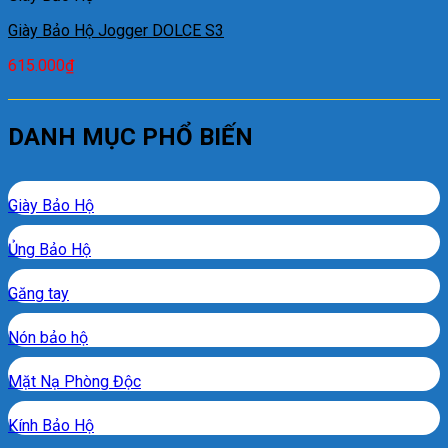
Giày Bảo Hộ Jogger DOLCE S3
615.000
₫
DANH MỤC PHỔ BIẾN
Giày Bảo Hộ
Ủng Bảo Hộ
Găng tay
Nón bảo hộ
Mặt Nạ Phòng Độc
Kính Bảo Hộ