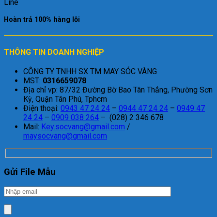
Hoàn trả 100% hàng lỗi
THÔNG TIN DOANH NGHIỆP
CÔNG TY TNHH SX TM MAY SÓC VÀNG
MST:
0316659078
Địa chỉ vp: 87/32 Đường Bờ Bao Tân Thắng, Phường Sơn
Kỳ, Quận Tân Phú, Tphcm
Điện thoại:
0943 47 24 24
–
0944 47 24 24
–
0949 47
24 24
–
0909 038 264
– (028) 2 346 678
Mail:
Key.socvang@gmail.com
/
maysocvang@gmail.com
Gửi File Mẫu