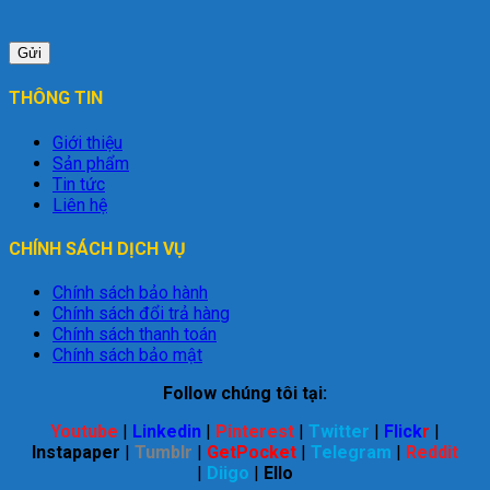
THÔNG TIN
Giới thiệu
Sản phẩm
Tin tức
Liên hệ
CHÍNH SÁCH DỊCH VỤ
Chính sách bảo hành
Chính sách đổi trả hàng
Chính sách thanh toán
Chính sách bảo mật
Follow chúng tôi tại:
Youtube
|
Linkedin
|
Pinterest
|
Twitter
|
Flick
r
|
Instapaper
|
Tumblr
|
GetPocket
|
Telegram
|
Reddit
|
Diigo
|
Ello