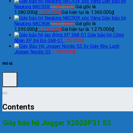
Giày bảo hộ
Neuking NKC93K
1.380.000
₫
Giá gốc là:
1.380.000₫.
1.360.000
₫
Giá hiện tại là: 1.360.000₫.
Giày bảo hộ
Neuking NKC90K
1.295.000
₫
Giá gốc là:
1.295.000₫.
1.275.000
₫
Giá hiện tại là: 1.275.000₫.
Giày bảo hộ Công
Nhân XP Đế Đỏ-368-01
205.000
₫
Giày Kho Lạnh
Jogger Nordic S3
1.595.000
₫
Mô tả
Contents
Giày bảo hộ Jogger X2020P31 S3