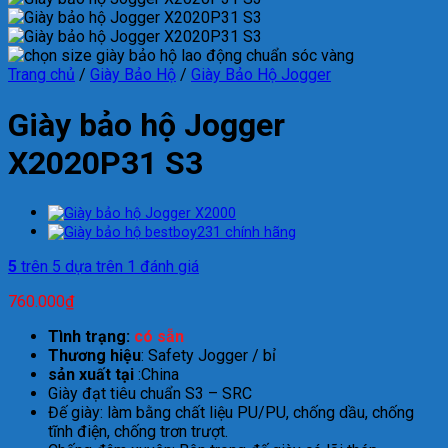
Trang chủ
/
Giày Bảo Hộ
/
Giày Bảo Hộ Jogger
Giày bảo hộ Jogger
X2020P31 S3
5
trên 5 dựa trên
1
đánh giá
760.000
₫
Tình trạng:
có sẵn
Th
ương hi
ệu
:
Safety Jogger / b
ỉ
s
ả
n xu
ấ
t t
ạ
i
:
China
Giày
đ
ạt ti
êu chu
ẩn S3 – SRC
Đ
ế gi
ày: làm b
ằng chất liệu PU/PU, chống
dầu, chống
t
ĩnh đi
ện, chống tr
ơn trư
ợt.