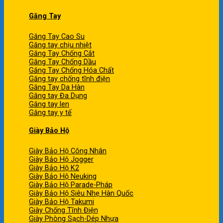
Găng Tay
Găng Tay Cao Su
Găng tay chịu nhiệt
Găng Tay Chống Cắt
Găng Tay Chống Dầu
Găng Tay Chống Hóa Chất
Găng tay chống tĩnh điện
Găng Tay Da Hàn
Găng tay Đa Dụng
Găng tay len
Găng tay y tế
Giày Bảo Hộ
Giày Bảo Hộ Công Nhân
Giày Bảo Hộ Jogger
Giày Bảo Hộ K2
Giày Bảo Hộ Neuking
Giày Bảo Hộ Parade-Pháp
Giày Bảo Hộ Siêu Nhẹ Hàn Quốc
Giày Bảo Hộ Takumi
Giày Chống Tĩnh Điện
Giày Phòng Sạch-Dép Nhựa