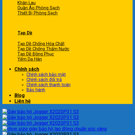
Khăn Lau
Quần Áo Phòng Sạch
Thiết Bị Phòng Sạch
Tạp Dề
Tạp Dề Chống Hóa Chất
Tạp Dề Chống Thấm Nước
Tạp Dề Đồng Phục
Yếm Da Hàn
Chính sách
Chính sách bảo mật
Chính sách đổi trả
Chính sách thanh toán
Bảo hành
Blog
Liên hệ