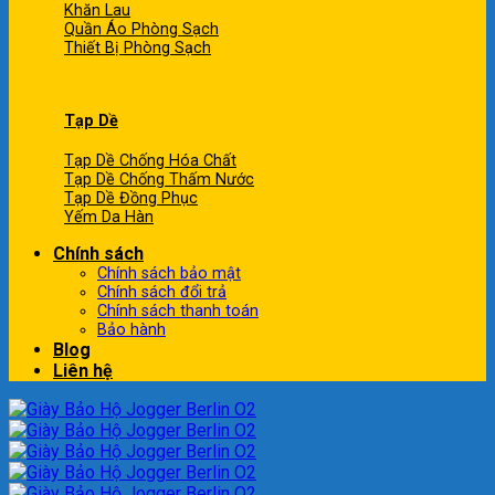
Khăn Lau
Quần Áo Phòng Sạch
Thiết Bị Phòng Sạch
Tạp Dề
Tạp Dề Chống Hóa Chất
Tạp Dề Chống Thấm Nước
Tạp Dề Đồng Phục
Yếm Da Hàn
Chính sách
Chính sách bảo mật
Chính sách đổi trả
Chính sách thanh toán
Bảo hành
Blog
Liên hệ