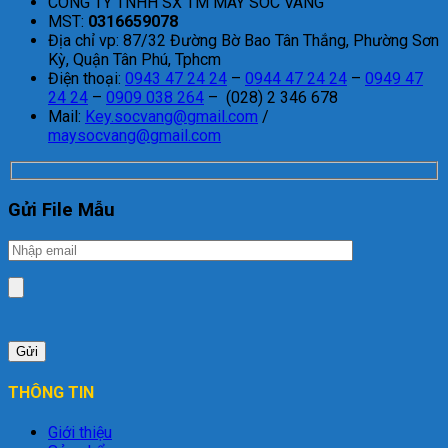
CÔNG TY TNHH SX TM MAY SÓC VÀNG
MST:
0316659078
Địa chỉ vp: 87/32 Đường Bờ Bao Tân Thắng, Phường Sơn
Kỳ, Quận Tân Phú, Tphcm
Điện thoại:
0943 47 24 24
–
0944 47 24 24
–
0949 47
24 24
–
0909 038 264
– (028) 2 346 678
Mail:
Key.socvang@gmail.com
/
maysocvang@gmail.com
Gửi File Mẫu
THÔNG TIN
Giới thiệu