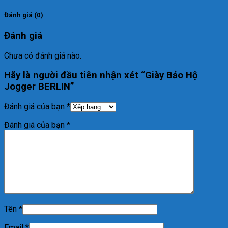
Đánh giá (0)
Đánh giá
Chưa có đánh giá nào.
Hãy là người đầu tiên nhận xét “Giày Bảo Hộ
Jogger BERLIN”
Đánh giá của bạn
*
Đánh giá của bạn
*
Tên
*
Email
*