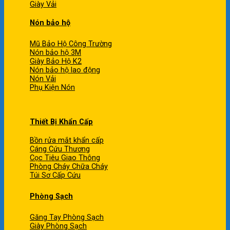
Giày Vải
Nón bảo hộ
Mũ Bảo Hộ Công Trường
Nón bảo hộ 3M
Giày Bảo Hộ K2
Nón bảo hộ lao động
Nón Vải
Phụ Kiện Nón
Thiết Bị Khẩn Cấp
Bồn rửa mắt khẩn cấp
Cáng Cứu Thương
Cọc Tiêu Giao Thông
Phòng Cháy Chữa Cháy
Túi Sơ Cấp Cứu
Phòng Sạch
Găng Tay Phòng Sạch
Giày Phòng Sạch