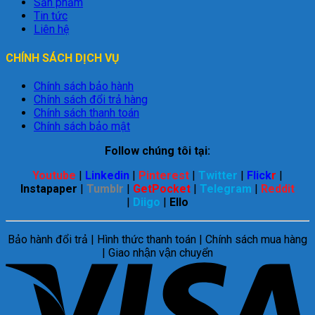
Sản phẩm
Tin tức
Liên hệ
CHÍNH SÁCH DỊCH VỤ
Chính sách bảo hành
Chính sách đổi trả hàng
Chính sách thanh toán
Chính sách bảo mật
Follow chúng tôi tại:
Youtube
|
Linkedin
|
Pinterest
|
Twitter
|
Flick
r
|
Instapaper
|
Tumblr
|
GetPocket
|
Telegram
|
Reddit
|
Diigo
|
Ello
Bảo hành đổi trả | Hình thức thanh toán | Chính sách mua hàng
| Giao nhận vận chuyển