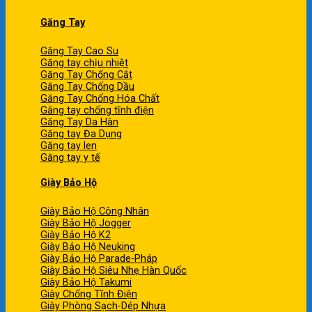
Găng Tay
Găng Tay Cao Su
Găng tay chịu nhiệt
Găng Tay Chống Cắt
Găng Tay Chống Dầu
Găng Tay Chống Hóa Chất
Găng tay chống tĩnh điện
Găng Tay Da Hàn
Găng tay Đa Dụng
Găng tay len
Găng tay y tế
Giày Bảo Hộ
Giày Bảo Hộ Công Nhân
Giày Bảo Hộ Jogger
Giày Bảo Hộ K2
Giày Bảo Hộ Neuking
Giày Bảo Hộ Parade-Pháp
Giày Bảo Hộ Siêu Nhẹ Hàn Quốc
Giày Bảo Hộ Takumi
Giày Chống Tĩnh Điện
Giày Phòng Sạch-Dép Nhựa