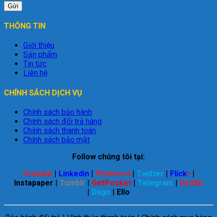
THÔNG TIN
Giới thiệu
Sản phẩm
Tin tức
Liên hệ
CHÍNH SÁCH DỊCH VỤ
Chính sách bảo hành
Chính sách đổi trả hàng
Chính sách thanh toán
Chính sách bảo mật
Follow chúng tôi tại:
Youtube
|
Linkedin
|
Pinterest
|
Twitter
|
Flick
r
|
Instapaper
|
Tumblr
|
GetPocket
|
Telegram
|
Reddit
|
Diigo
|
Ello