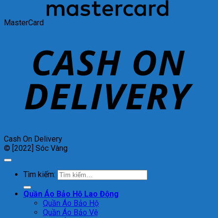
MasterCard
Cash On Delivery
© [2022] Sóc Vàng
Tìm kiếm:
Quần Áo Bảo Hộ Lao Động
Quần Áo Bảo Hộ
Quần Áo Bảo Vệ