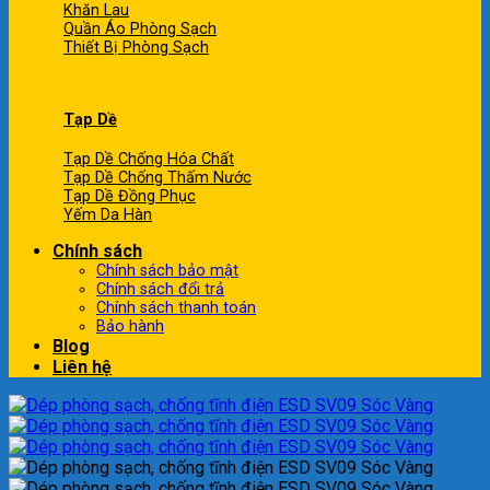
Khăn Lau
Quần Áo Phòng Sạch
Thiết Bị Phòng Sạch
Tạp Dề
Tạp Dề Chống Hóa Chất
Tạp Dề Chống Thấm Nước
Tạp Dề Đồng Phục
Yếm Da Hàn
Chính sách
Chính sách bảo mật
Chính sách đổi trả
Chính sách thanh toán
Bảo hành
Blog
Liên hệ