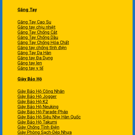
Găng Tay
Găng Tay Cao Su
Găng tay chịu nhiệt
Găng Tay Chống Cắt
Găng Tay Chống Dầu
Găng Tay Chống Hóa Chất
Găng tay chống tĩnh điện
Găng Tay Da Hàn
Găng tay Đa Dụng
Găng tay len
Găng tay y tế
Giày Bảo Hộ
Giày Bảo Hộ Công Nhân
Giày Bảo Hộ Jogger
Giày Bảo Hộ K2
Giày Bảo Hộ Neuking
Giày Bảo Hộ Parade-Pháp
Giày Bảo Hộ Siêu Nhẹ Hàn Quốc
Giày Bảo Hộ Takumi
Giày Chống Tĩnh Điện
Giày Phòng Sạch-Dép Nhựa