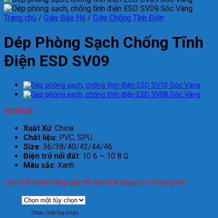
Trang chủ
/
Giày Bảo Hộ
/
Giày Chống Tĩnh Điện
Dép Phòng Sạch Chống Tĩnh
Điện ESD SV09
60.000
₫
Xuất Xứ
:China
Chất liệu:
PVC, SPU.
Size
: 36/38/40/42/44/46.
Điện trở nối đất
: 10 6 ~ 10 8 Ω.
Màu sắc
: Xanh
cam kết chính hãng, giá tốt cho đơn hàng có số lượng lớn.
Chọn một tùy chọn