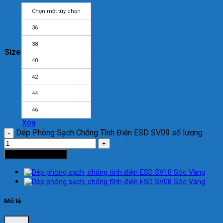
Chọn một tùy chọn
36
38
Size
40
42
44
46
Xóa
Dép Phòng Sạch Chống Tĩnh Điện ESD SV09 số lượng
Thêm vào giỏ hàng
Mô tả