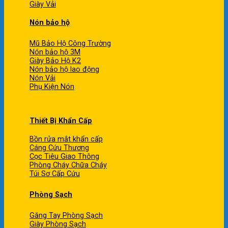
Giày Vải
Nón bảo hộ
Mũ Bảo Hộ Công Trường
Nón bảo hộ 3M
Giày Bảo Hộ K2
Nón bảo hộ lao động
Nón Vải
Phụ Kiện Nón
Thiết Bị Khẩn Cấp
Bồn rửa mắt khẩn cấp
Cáng Cứu Thương
Cọc Tiêu Giao Thông
Phòng Cháy Chữa Cháy
Túi Sơ Cấp Cứu
Phòng Sạch
Găng Tay Phòng Sạch
Giày Phòng Sạch