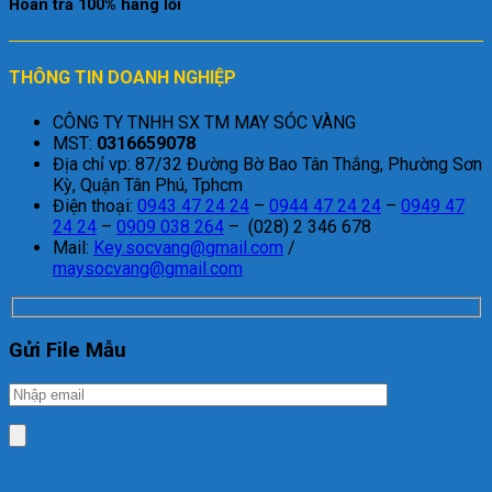
Hoàn trả 100% hàng lỗi
THÔNG TIN DOANH NGHIỆP
CÔNG TY TNHH SX TM MAY SÓC VÀNG
MST:
0316659078
Địa chỉ vp: 87/32 Đường Bờ Bao Tân Thắng, Phường Sơn
Kỳ, Quận Tân Phú, Tphcm
Điện thoại:
0943 47 24 24
–
0944 47 24 24
–
0949 47
24 24
–
0909 038 264
– (028) 2 346 678
Mail:
Key.socvang@gmail.com
/
maysocvang@gmail.com
Gửi File Mẫu