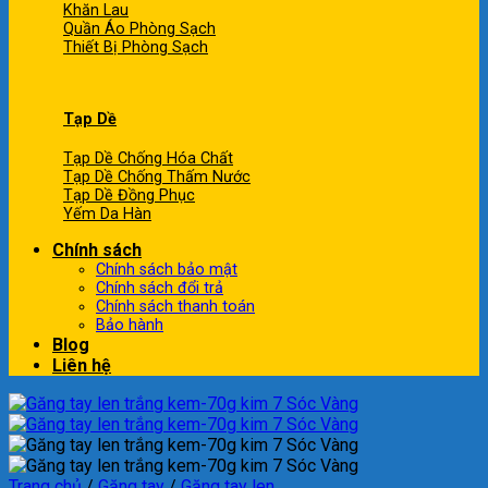
Khăn Lau
Quần Áo Phòng Sạch
Thiết Bị Phòng Sạch
Tạp Dề
Tạp Dề Chống Hóa Chất
Tạp Dề Chống Thấm Nước
Tạp Dề Đồng Phục
Yếm Da Hàn
Chính sách
Chính sách bảo mật
Chính sách đổi trả
Chính sách thanh toán
Bảo hành
Blog
Liên hệ
Trang chủ
/
Găng tay
/
Găng tay len