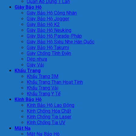
Quần Áo Dùng 1 Lần
Giày Bảo Hộ
Giày Bảo Hộ Công Nhân
Giày Bảo Hộ Jogger
Giày Bảo Hộ K2
Giày Bảo Hộ Neuking
Giày Bảo Hộ Parade-Pháp
Giày Bảo Hộ Siêu Nhẹ Hàn Quốc
Giày Bảo Hộ Takumi
Giày Chống Tĩnh Điện
Dép nhựa
Giày Vải
Khẩu Trang
Khẩu Trang 3M
Khẩu Trang Than Hoạt Tính
Khẩu Trang Vải
Khẩu Trang Y Tế
Kính Bảo Hộ
Kính Bảo Hộ Lao Động
Kính Chống Hóa Chất
Kính Chống Tia Laser
Kính Chống Tia UV
Mặt Nạ
Mặt Nạ Bảo Hộ