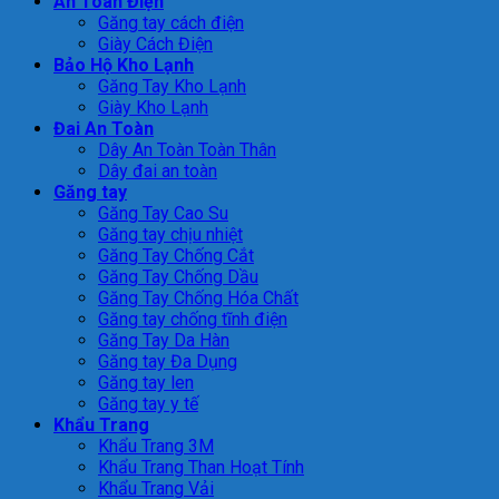
An Toàn Điện
Găng tay cách điện
Giày Cách Điện
Bảo Hộ Kho Lạnh
Găng Tay Kho Lạnh
Giày Kho Lạnh
Đai An Toàn
Dây An Toàn Toàn Thân
Dây đai an toàn
Găng tay
Găng Tay Cao Su
Găng tay chịu nhiệt
Găng Tay Chống Cắt
Găng Tay Chống Dầu
Găng Tay Chống Hóa Chất
Găng tay chống tĩnh điện
Găng Tay Da Hàn
Găng tay Đa Dụng
Găng tay len
Găng tay y tế
Khẩu Trang
Khẩu Trang 3M
Khẩu Trang Than Hoạt Tính
Khẩu Trang Vải