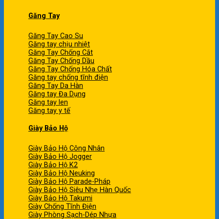
Găng Tay
Găng Tay Cao Su
Găng tay chịu nhiệt
Găng Tay Chống Cắt
Găng Tay Chống Dầu
Găng Tay Chống Hóa Chất
Găng tay chống tĩnh điện
Găng Tay Da Hàn
Găng tay Đa Dụng
Găng tay len
Găng tay y tế
Giày Bảo Hộ
Giày Bảo Hộ Công Nhân
Giày Bảo Hộ Jogger
Giày Bảo Hộ K2
Giày Bảo Hộ Neuking
Giày Bảo Hộ Parade-Pháp
Giày Bảo Hộ Siêu Nhẹ Hàn Quốc
Giày Bảo Hộ Takumi
Giày Chống Tĩnh Điện
Giày Phòng Sạch-Dép Nhựa