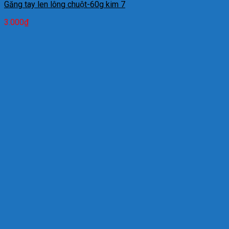
Găng tay len lông chuột-60g kim 7
3.000
₫