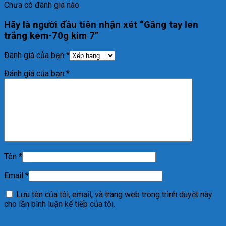
Chưa có đánh giá nào.
Hãy là người đầu tiên nhận xét “Găng tay len
trắng kem-70g kim 7”
Đánh giá của bạn
*
Đánh giá của bạn
*
Tên
*
Email
*
Lưu tên của tôi, email, và trang web trong trình duyệt này
cho lần bình luận kế tiếp của tôi.