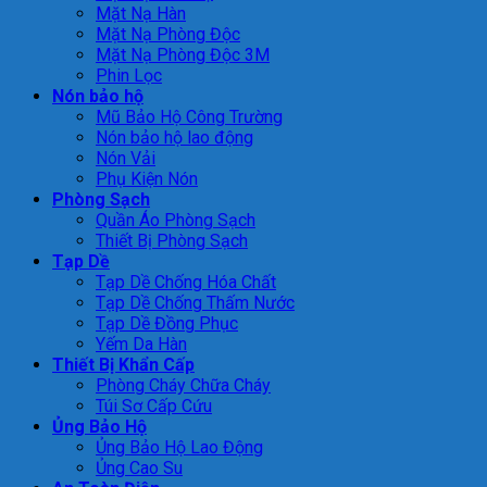
Mặt Nạ Hàn
Mặt Nạ Phòng Độc
Mặt Nạ Phòng Độc 3M
Phin Lọc
Nón bảo hộ
Mũ Bảo Hộ Công Trường
Nón bảo hộ lao động
Nón Vải
Phụ Kiện Nón
Phòng Sạch
Quần Áo Phòng Sạch
Thiết Bị Phòng Sạch
Tạp Dề
Tạp Dề Chống Hóa Chất
Tạp Dề Chống Thấm Nước
Tạp Dề Đồng Phục
Yếm Da Hàn
Thiết Bị Khẩn Cấp
Phòng Cháy Chữa Cháy
Túi Sơ Cấp Cứu
Ủng Bảo Hộ
Ủng Bảo Hộ Lao Động
Ủng Cao Su