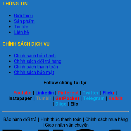
THÔNG TIN
Giới thiệu
Sản phẩm
Tin tức
Liên hệ
CHÍNH SÁCH DỊCH VỤ
Chính sách bảo hành
Chính sách đổi trả hàng
Chính sách thanh toán
Chính sách bảo mật
Follow chúng tôi tại:
Youtube
|
Linkedin
|
Pinterest
|
Twitter
|
Flick
r
|
Instapaper
|
Tumblr
|
GetPocket
|
Telegram
|
Reddit
|
Diigo
|
Ello
Bảo hành đổi trả | Hình thức thanh toán | Chính sách mua hàng
| Giao nhận vận chuyển