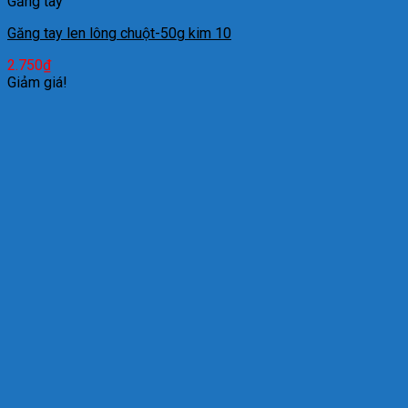
Găng tay
Găng tay len lông chuột-50g kim 10
2.750
₫
Giảm giá!