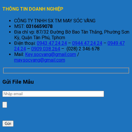
THÔNG TIN DOANH NGHIỆP
CÔNG TY TNHH SX TM MAY SÓC VÀNG
MST:
0316659078
Địa chỉ vp: 87/32 Đường Bờ Bao Tân Thắng, Phường Sơn
Kỳ, Quận Tân Phú, Tphcm
Điện thoại:
0943 47 24 24
–
0944 47 24 24
–
0949 47
24 24
–
0909 038 264
– (028) 2 346 678
Mail:
Key.socvang@gmail.com
/
maysocvang@gmail.com
Gửi File Mẫu