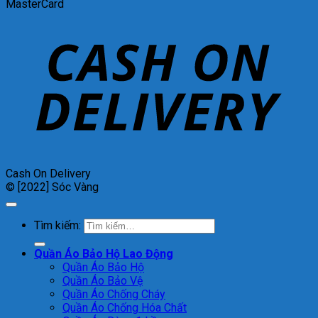
MasterCard
Cash On Delivery
© [2022] Sóc Vàng
Tìm kiếm:
Quần Áo Bảo Hộ Lao Động
Quần Áo Bảo Hộ
Quần Áo Bảo Vệ
Quần Áo Chống Cháy
Quần Áo Chống Hóa Chất