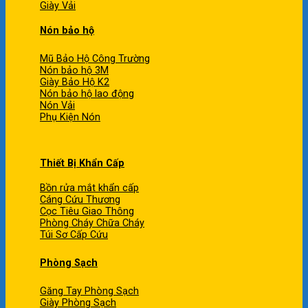
Giày Vải
Nón bảo hộ
Mũ Bảo Hộ Công Trường
Nón bảo hộ 3M
Giày Bảo Hộ K2
Nón bảo hộ lao động
Nón Vải
Phụ Kiện Nón
Thiết Bị Khẩn Cấp
Bồn rửa mắt khẩn cấp
Cáng Cứu Thương
Cọc Tiêu Giao Thông
Phòng Cháy Chữa Cháy
Túi Sơ Cấp Cứu
Phòng Sạch
Găng Tay Phòng Sạch
Giày Phòng Sạch