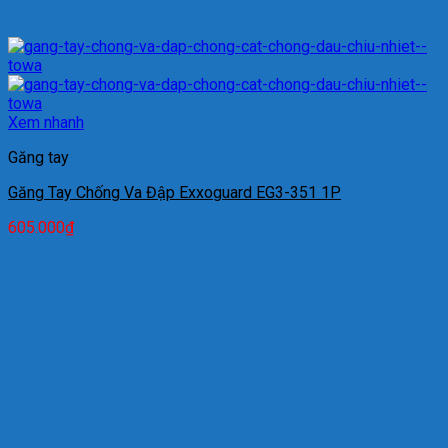
Xem nhanh
Găng tay
Găng Tay Chống Va Đập Exxoguard EG3-351 1P
605.000
₫