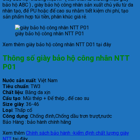
bảo hộ ABC ) , giày bảo hộ công nhân sản xuất chủ yếu từ da
nhân tạo, đế PU hoặc đế cao su nhằm tiết kiệm chi phí, tạo
sản phẩm hợp túi tiền, phân khúc giá rẻ.
giày bảo hộ công nhân NTT P01
Xem thêm giày bảo hộ công nhân NTT D01 tại đây
Thông số giày bảo hộ công nhân NTT
P01
Nước sản xuất
: Việt Nam
Tiêu chuẩn
: TW3
Chất liệu
: Bằng da xịn
Cấu tạo
: Mũi thép + Đế thép , đế cao su
Size giày
: 36-46
Loại
: Thấp cổ
Công dụng
: Chống đinh,Chống dầu trơn trượt,nước
Bảo Hàng : bảo hành chính hãng
Xem thêm
Chính sách bảo hành -kiểm định chất lượng giày
NTT
tại đây