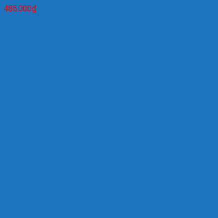
485.000
₫