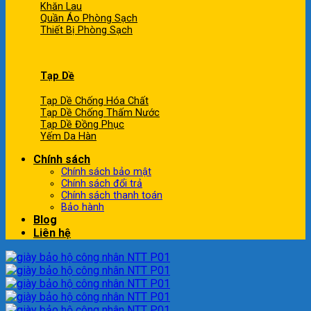
Khăn Lau
Quần Áo Phòng Sạch
Thiết Bị Phòng Sạch
Tạp Dề
Tạp Dề Chống Hóa Chất
Tạp Dề Chống Thấm Nước
Tạp Dề Đồng Phục
Yếm Da Hàn
Chính sách
Chính sách bảo mật
Chính sách đổi trả
Chính sách thanh toán
Bảo hành
Blog
Liên hệ