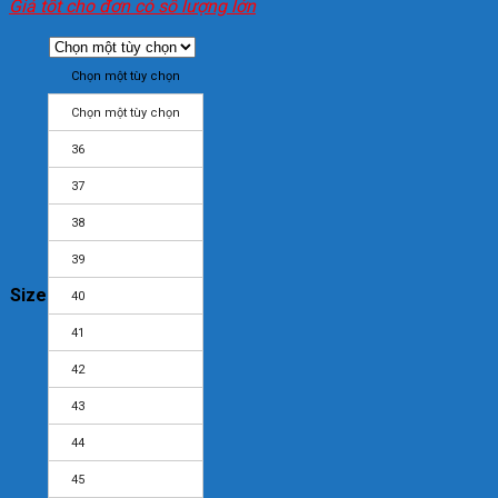
Giá tốt cho đơn có số lượng lớn
Chọn một tùy chọn
Chọn một tùy chọn
36
37
38
39
Size
40
41
42
43
44
45