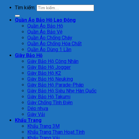
Tìm kiếm:
Quần Áo Bảo Hộ Lao Động
Quần Áo Bảo Hộ
Quần Áo Bảo Vệ
Quần Áo Chống Cháy
Quần Áo Chống Hóa Chất
Quần Áo Dùng 1 Lần
Giày Bảo Hộ
Giày Bảo Hộ Công Nhân
Giày Bảo Hộ Jogger
Giày Bảo Hộ K2
Giày Bảo Hộ Neuking
Giày Bảo Hộ Parade-Pháp
Giày Bảo Hộ Siêu Nhẹ Hàn Quốc
Giày Bảo Hộ Takumi
Giày Chống Tĩnh Điện
Dép nhựa
Giày Vải
Khẩu Trang
Khẩu Trang 3M
Khẩu Trang Than Hoạt Tính
Khẩu Trang Vải