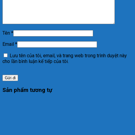
Tên
*
Email
*
Lưu tên của tôi, email, và trang web trong trình duyệt này
cho lần bình luận kế tiếp của tôi.
Sản phẩm tương tự