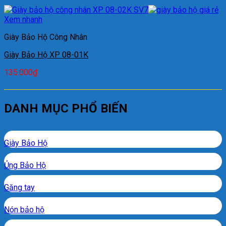
Xem nhanh
Giày Bảo Hộ Công Nhân
Giày Bảo Hộ XP 08-01K
135.000
₫
DANH MỤC PHỔ BIẾN
Giày Bảo Hộ
Ủng Bảo Hộ
Găng tay
Nón bảo hộ