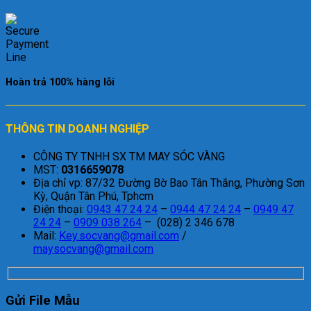
Hoàn trả 100% hàng lỗi
THÔNG TIN DOANH NGHIỆP
CÔNG TY TNHH SX TM MAY SÓC VÀNG
MST:
0316659078
Địa chỉ vp: 87/32 Đường Bờ Bao Tân Thắng, Phường Sơn
Kỳ, Quận Tân Phú, Tphcm
Điện thoại:
0943 47 24 24
–
0944 47 24 24
–
0949 47
24 24
–
0909 038 264
– (028) 2 346 678
Mail:
Key.socvang@gmail.com
/
maysocvang@gmail.com
Gửi File Mẫu