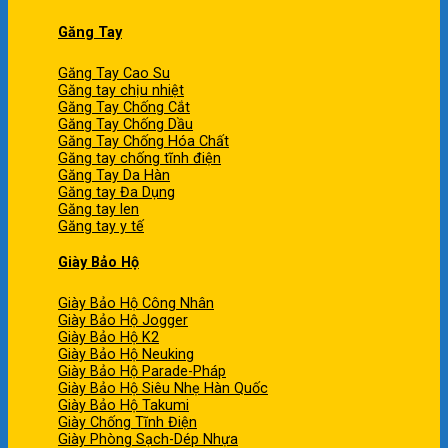
Găng Tay
Găng Tay Cao Su
Găng tay chịu nhiệt
Găng Tay Chống Cắt
Găng Tay Chống Dầu
Găng Tay Chống Hóa Chất
Găng tay chống tĩnh điện
Găng Tay Da Hàn
Găng tay Đa Dụng
Găng tay len
Găng tay y tế
Giày Bảo Hộ
Giày Bảo Hộ Công Nhân
Giày Bảo Hộ Jogger
Giày Bảo Hộ K2
Giày Bảo Hộ Neuking
Giày Bảo Hộ Parade-Pháp
Giày Bảo Hộ Siêu Nhẹ Hàn Quốc
Giày Bảo Hộ Takumi
Giày Chống Tĩnh Điện
Giày Phòng Sạch-Dép Nhựa