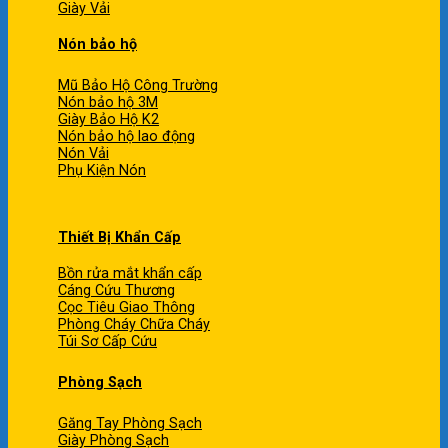
Giày Vải
Nón bảo hộ
Mũ Bảo Hộ Công Trường
Nón bảo hộ 3M
Giày Bảo Hộ K2
Nón bảo hộ lao động
Nón Vải
Phụ Kiện Nón
Thiết Bị Khẩn Cấp
Bồn rửa mắt khẩn cấp
Cáng Cứu Thương
Cọc Tiêu Giao Thông
Phòng Cháy Chữa Cháy
Túi Sơ Cấp Cứu
Phòng Sạch
Găng Tay Phòng Sạch
Giày Phòng Sạch