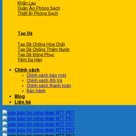
Khăn Lau
Quần Áo Phòng Sạch
Thiết Bị Phòng Sạch
Tạp Dề
Tạp Dề Chống Hóa Chất
Tạp Dề Chống Thấm Nước
Tạp Dề Đồng Phục
Yếm Da Hàn
Chính sách
Chính sách bảo mật
Chính sách đổi trả
Chính sách thanh toán
Bảo hành
Blog
Liên hệ