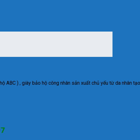
hộ ABC ) , giày bảo hộ công nhân sản xuất chủ yếu từ da nhân tạo
07