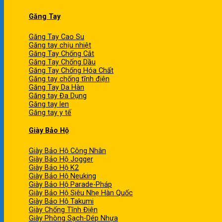
Găng Tay
Găng Tay Cao Su
Găng tay chịu nhiệt
Găng Tay Chống Cắt
Găng Tay Chống Dầu
Găng Tay Chống Hóa Chất
Găng tay chống tĩnh điện
Găng Tay Da Hàn
Găng tay Đa Dụng
Găng tay len
Găng tay y tế
Giày Bảo Hộ
Giày Bảo Hộ Công Nhân
Giày Bảo Hộ Jogger
Giày Bảo Hộ K2
Giày Bảo Hộ Neuking
Giày Bảo Hộ Parade-Pháp
Giày Bảo Hộ Siêu Nhẹ Hàn Quốc
Giày Bảo Hộ Takumi
Giày Chống Tĩnh Điện
Giày Phòng Sạch-Dép Nhựa