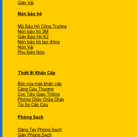
Giày Vải
Nón bảo hộ
Mũ Bảo Hộ Công Trường
Nón bảo hộ 3M
Giày Bảo Hộ K2
Nón bảo hộ lao động
Nón Vải
Phụ Kiện Nón
Thiết Bị Khẩn Cấp
Bồn rửa mắt khẩn cấp
Cáng Cứu Thương
Cọc Tiêu Giao Thông
Phòng Cháy Chữa Cháy
Túi Sơ Cấp Cứu
Phòng Sạch
Găng Tay Phòng Sạch
Giày Phòng Sạch