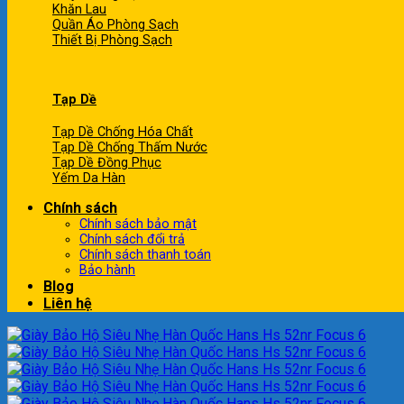
Khăn Lau
Quần Áo Phòng Sạch
Thiết Bị Phòng Sạch
Tạp Dề
Tạp Dề Chống Hóa Chất
Tạp Dề Chống Thấm Nước
Tạp Dề Đồng Phục
Yếm Da Hàn
Chính sách
Chính sách bảo mật
Chính sách đổi trả
Chính sách thanh toán
Bảo hành
Blog
Liên hệ