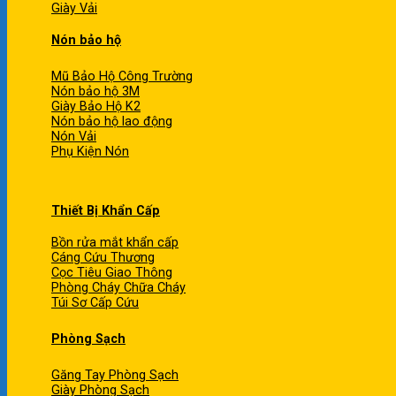
Giày Vải
Nón bảo hộ
Mũ Bảo Hộ Công Trường
Nón bảo hộ 3M
Giày Bảo Hộ K2
Nón bảo hộ lao động
Nón Vải
Phụ Kiện Nón
Thiết Bị Khẩn Cấp
Bồn rửa mắt khẩn cấp
Cáng Cứu Thương
Cọc Tiêu Giao Thông
Phòng Cháy Chữa Cháy
Túi Sơ Cấp Cứu
Phòng Sạch
Găng Tay Phòng Sạch
Giày Phòng Sạch