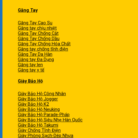
Găng Tay
Găng Tay Cao Su
Găng tay chịu nhiệt
Găng Tay Chống Cắt
Găng Tay Chống Dầu
Găng Tay Chống Hóa Chất
Găng tay chống tĩnh điện
Găng Tay Da Hàn
Găng tay Đa Dụng
Găng tay len
Găng tay y tế
Giày Bảo Hộ
Giày Bảo Hộ Công Nhân
Giày Bảo Hộ Jogger
Giày Bảo Hộ K2
Giày Bảo Hộ Neuking
Giày Bảo Hộ Parade-Pháp
Giày Bảo Hộ Siêu Nhẹ Hàn Quốc
Giày Bảo Hộ Takumi
Giày Chống Tĩnh Điện
Giày Phòng Sạch-Dép Nhựa