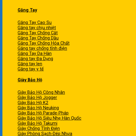
Găng Tay
Găng Tay Cao Su
Găng tay chịu nhiệt
Găng Tay Chống Cắt
Găng Tay Chống Dầu
Găng Tay Chống Hóa Chất
Găng tay chống tĩnh điện
Găng Tay Da Hàn
Găng tay Đa Dụng
Găng tay len
Găng tay y tế
Giày Bảo Hộ
Giày Bảo Hộ Công Nhân
Giày Bảo Hộ Jogger
Giày Bảo Hộ K2
Giày Bảo Hộ Neuking
Giày Bảo Hộ Parade-Pháp
Giày Bảo Hộ Siêu Nhẹ Hàn Quốc
Giày Bảo Hộ Takumi
Giày Chống Tĩnh Điện
Giày Phòng Sạch-Dép Nhựa