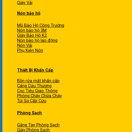
Giày Vải
Nón bảo hộ
Mũ Bảo Hộ Công Trường
Nón bảo hộ 3M
Giày Bảo Hộ K2
Nón bảo hộ lao động
Nón Vải
Phụ Kiện Nón
Thiết Bị Khẩn Cấp
Bồn rửa mắt khẩn cấp
Cáng Cứu Thương
Cọc Tiêu Giao Thông
Phòng Cháy Chữa Cháy
Túi Sơ Cấp Cứu
Phòng Sạch
Găng Tay Phòng Sạch
Giày Phòng Sạch