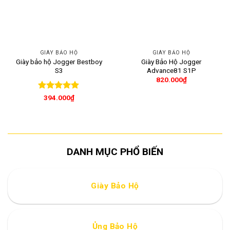
GIÀY BẢO HỘ
GIÀY BẢO HỘ
Giày bảo hộ Jogger Bestboy
Giày Bảo Hộ Jogger
S3
Advance81 S1P
820.000
₫
Được xếp
394.000
₫
hạng
5
5
sao
DANH MỤC PHỔ BIẾN
Giày Bảo Hộ
Ủng Bảo Hộ