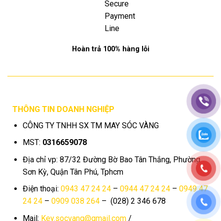
Hoàn trả 100% hàng lỗi
THÔNG TIN DOANH NGHIỆP
CÔNG TY TNHH SX TM MAY SÓC VÀNG
MST:
0316659078
Địa chỉ vp: 87/32 Đường Bờ Bao Tân Thắng, Phường
Sơn Kỳ, Quận Tân Phú, Tphcm
Điện thoại:
0943 47 24 24
–
0944 47 24 24
–
0949 47
24 24
–
0909 038 264
– (028) 2 346 678
Mail:
Key.socvang@gmail.com
/