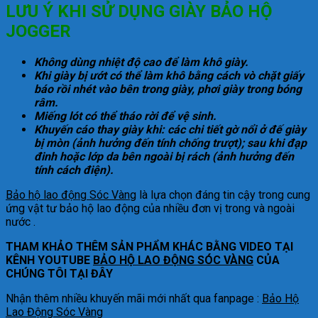
LƯU Ý KHI SỬ DỤNG GIÀY BẢO HỘ
JOGGER
Không dùng nhiệt độ cao để làm khô giày.
Khi giày bị ướt có thể làm khô bằng cách vò chặt giấy
báo rồi nhét vào bên trong giày, phơi giày trong bóng
râm.
Miếng lót có thể tháo rời để vệ sinh.
Khuyến cáo thay giày khi: các chi tiết gờ nổi ở đế giày
bị mòn (ảnh hưởng đến tính chống trượt); sau khi đạp
đinh hoặc lớp da bên ngoài bị rách (ảnh hưởng đến
tính cách điện).
Bảo hộ lao động Sóc Vàng
là lựa chọn đáng tin cậy trong cung
ứng vật tư bảo hộ lao động của nhiều đơn vị trong và ngoài
nước .
THAM KHẢO THÊM SẢN PHẨM KHÁC BẰNG VIDEO TẠI
KÊNH YOUTUBE
BẢO HỘ LAO ĐỘNG SÓC VÀNG
CỦA
CHÚNG TÔI TẠI ĐÂY
Nhận thêm nhiều khuyến mãi mới nhất qua fanpage :
Bảo Hộ
Lao Động Sóc Vàng