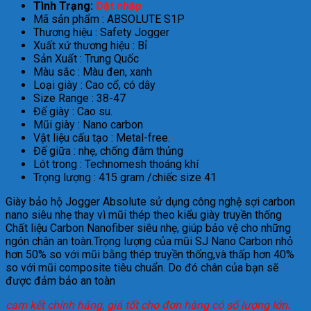
Tình Trạng:
Đặt nhập
Mã sản phẩm : ABSOLUTE S1P
Thương hiệu : Safety Jogger
Xuất xứ thương hiệu : Bỉ
Sản Xuất : Trung Quốc
Màu sắc : Màu đen, xanh
Loại giày : Cao cổ, có dây
Size Range : 38-47
Đế giày : Cao su.
Mũi giày : Nano carbon
Vật liệu cấu tạo : Metal-free.
Đế giữa : nhẹ, chống đâm thủng
Lót trong : Technomesh thoáng khí
Trọng lượng : 415 gram /chiếc size 41
Giày bảo hộ Jogger Absolute sử dụng công nghệ sợi carbon
nano siêu nhẹ thay vì mũi thép theo kiểu giày truyền thống
Chất liệu Carbon Nanofiber siêu nhẹ, giúp bảo vệ cho những
ngón chân an toàn.Trọng lượng của mũi SJ Nano Carbon nhỏ
hơn 50% so với mũi bằng thép truyền thống,và thấp hơn 40%
so với mũi composite tiêu chuẩn. Do đó chân của bạn sẽ
được đảm bảo an toàn
cam kết chính hãng, giá tốt cho đơn hàng có số lượng lớn.