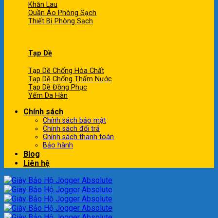
Khăn Lau
Quần Áo Phòng Sạch
Thiết Bị Phòng Sạch
Tạp Dề
Tạp Dề Chống Hóa Chất
Tạp Dề Chống Thấm Nước
Tạp Dề Đồng Phục
Yếm Da Hàn
Chính sách
Chính sách bảo mật
Chính sách đổi trả
Chính sách thanh toán
Bảo hành
Blog
Liên hệ