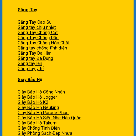
Găng Tay
Găng Tay Cao Su
Găng tay chịu nhiệt
Găng Tay Chống Cắt
Găng Tay Chống Dầu
Găng Tay Chống Hóa Chất
Găng tay chống tĩnh điện
Găng Tay Da Hàn
Găng tay Đa Dụng
Găng tay len
Găng tay y tế
Giày Bảo Hộ
Giày Bảo Hộ Công Nhân
Giày Bảo Hộ Jogger
Giày Bảo Hộ K2
Giày Bảo Hộ Neuking
Giày Bảo Hộ Parade-Pháp
Giày Bảo Hộ Siêu Nhẹ Hàn Quốc
Giày Bảo Hộ Takumi
Giày Chống Tĩnh Điện
Giày Phòng Sạch-Dép Nhựa