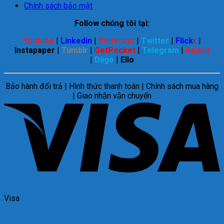
Chính sách bảo mật
Follow chúng tôi tại:
Youtube
|
Linkedin
|
Pinterest
|
Twitter
|
Flick
r
|
Instapaper
|
Tumblr
|
GetPocket
|
Telegram
|
Reddit
|
Diigo
|
Ello
Bảo hành đổi trả | Hình thức thanh toán | Chính sách mua hàng
| Giao nhận vận chuyển
Visa