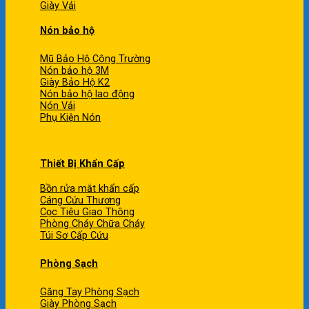
Giày Vải
Nón bảo hộ
Mũ Bảo Hộ Công Trường
Nón bảo hộ 3M
Giày Bảo Hộ K2
Nón bảo hộ lao động
Nón Vải
Phụ Kiện Nón
Thiết Bị Khẩn Cấp
Bồn rửa mắt khẩn cấp
Cáng Cứu Thương
Cọc Tiêu Giao Thông
Phòng Cháy Chữa Cháy
Túi Sơ Cấp Cứu
Phòng Sạch
Găng Tay Phòng Sạch
Giày Phòng Sạch