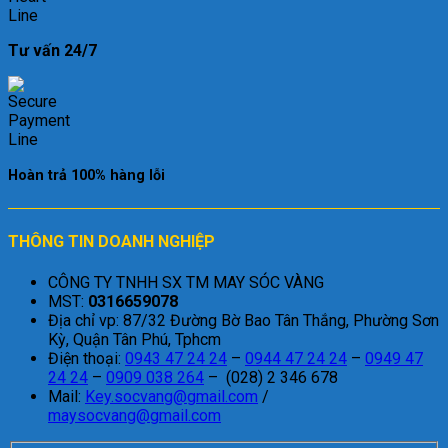
Tư vấn 24/7
Hoàn trả 100% hàng lỗi
THÔNG TIN DOANH NGHIỆP
CÔNG TY TNHH SX TM MAY SÓC VÀNG
MST:
0316659078
Địa chỉ vp: 87/32 Đường Bờ Bao Tân Thắng, Phường Sơn
Kỳ, Quận Tân Phú, Tphcm
Điện thoại:
0943 47 24 24
–
0944 47 24 24
–
0949 47
24 24
–
0909 038 264
– (028) 2 346 678
Mail:
Key.socvang@gmail.com
/
maysocvang@gmail.com