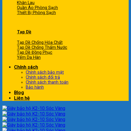
Khăn Lau
Quần Áo Phòng Sạch
Thiết Bị Phòng Sạch
Tạp Dề
Tạp Dề Chống Hóa Chất
Tạp Dề Chống Thấm Nước
Tạp Dề Đồng Phục
Yếm Da Hàn
Chính sách
Chính sách bảo mật
Chính sách đổi trả
Chính sách thanh toán
Bảo hành
Blog
Liên hệ