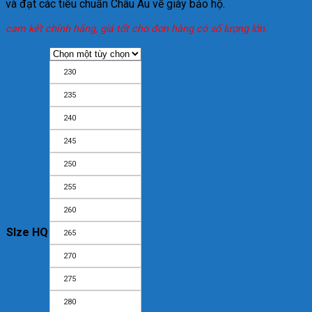
và đạt các tiêu chuẩn Châu Âu về giày bảo hộ.
cam kết chính hãng, giá tốt cho đơn hàng có số lượng lớn.
230
235
240
245
250
255
260
SIze HQ
265
270
275
280