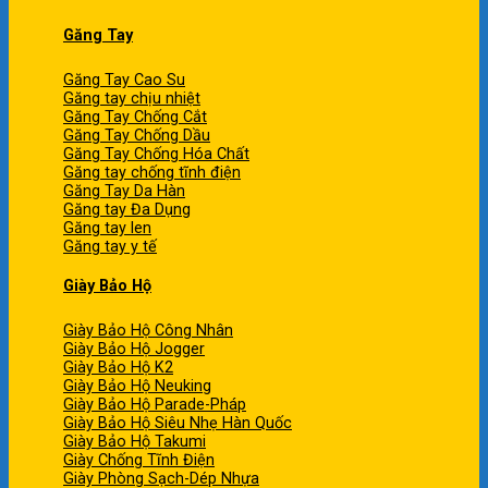
Găng Tay
Găng Tay Cao Su
Găng tay chịu nhiệt
Găng Tay Chống Cắt
Găng Tay Chống Dầu
Găng Tay Chống Hóa Chất
Găng tay chống tĩnh điện
Găng Tay Da Hàn
Găng tay Đa Dụng
Găng tay len
Găng tay y tế
Giày Bảo Hộ
Giày Bảo Hộ Công Nhân
Giày Bảo Hộ Jogger
Giày Bảo Hộ K2
Giày Bảo Hộ Neuking
Giày Bảo Hộ Parade-Pháp
Giày Bảo Hộ Siêu Nhẹ Hàn Quốc
Giày Bảo Hộ Takumi
Giày Chống Tĩnh Điện
Giày Phòng Sạch-Dép Nhựa