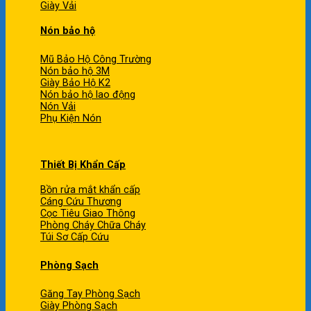
Giày Vải
Nón bảo hộ
Mũ Bảo Hộ Công Trường
Nón bảo hộ 3M
Giày Bảo Hộ K2
Nón bảo hộ lao động
Nón Vải
Phụ Kiện Nón
Thiết Bị Khẩn Cấp
Bồn rửa mắt khẩn cấp
Cáng Cứu Thương
Cọc Tiêu Giao Thông
Phòng Cháy Chữa Cháy
Túi Sơ Cấp Cứu
Phòng Sạch
Găng Tay Phòng Sạch
Giày Phòng Sạch