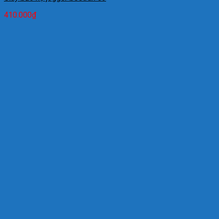
410.000
₫