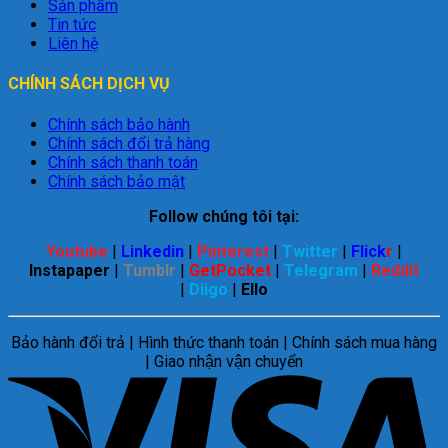
Sản phẩm
Tin tức
Liên hệ
CHÍNH SÁCH DỊCH VỤ
Chính sách bảo hành
Chính sách đổi trả hàng
Chính sách thanh toán
Chính sách bảo mật
Follow chúng tôi tại:
Youtube
|
Linkedin
|
Pinterest
|
Twitter
|
Flick
r
|
Instapaper
|
Tumblr
|
GetPocket
|
Telegram
|
Reddit
|
Diigo
|
Ello
Bảo hành đổi trả | Hình thức thanh toán | Chính sách mua hàng
| Giao nhận vận chuyển