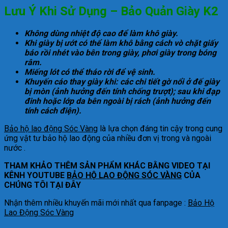
Lưu Ý Khi Sử Dụng – Bảo Quản Giày K2
Không dùng nhiệt độ cao để làm khô giày.
Khi giày bị ướt có thể làm khô bằng cách vò chặt giấy
báo rồi nhét vào bên trong giày, phơi giày trong bóng
râm.
Miếng lót có thể tháo rời để vệ sinh.
Khuyến cáo thay giày khi: các chi tiết gờ nổi ở đế giày
bị mòn (ảnh hưởng đến tính chống trượt); sau khi đạp
đinh hoặc lớp da bên ngoài bị rách (ảnh hưởng đến
tính cách điện).
Bảo hộ lao động Sóc Vàng
là lựa chọn đáng tin cậy trong cung
ứng vật tư bảo hộ lao động của nhiều đơn vị trong và ngoài
nước .
THAM KHẢO THÊM SẢN PHẨM KHÁC BẰNG VIDEO TẠI
KÊNH YOUTUBE
BẢO HỘ LAO ĐỘNG SÓC VÀNG
CỦA
CHÚNG TÔI TẠI ĐÂY
Nhận thêm nhiều khuyến mãi mới nhất qua fanpage :
Bảo Hộ
Lao Động Sóc Vàng