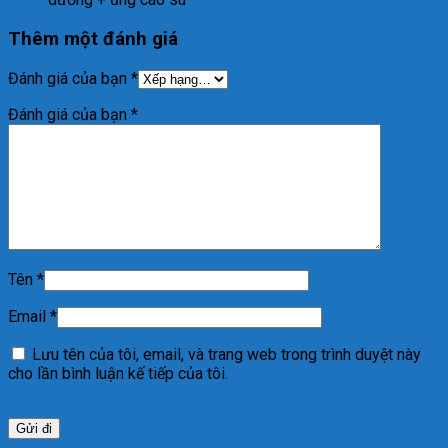
Thêm một đánh giá
Đánh giá của bạn
*
Đánh giá của bạn
*
Tên
*
Email
*
Lưu tên của tôi, email, và trang web trong trình duyệt này
cho lần bình luận kế tiếp của tôi.