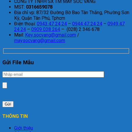
CÔNG TY TNHH SX TM MAY SÓC VÀNG
MST:
0316659078
Địa chỉ vp: 87/32 Đường Bờ Bao Tân Thắng, Phường Sơn
Kỳ, Quận Tân Phú, Tphcm
Điện thoại:
0943 47 24 24
–
0944 47 24 24
–
0949 47
24 24
–
0909 038 264
– (028) 2 346 678
Mail:
Key.socvang@gmail.com
/
maysocvang@gmail.com
Gửi File Mẫu
THÔNG TIN
Giới thiệu