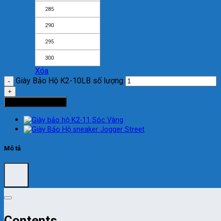
285
290
295
300
Xóa
Giày Bảo Hộ K2-10LB số lượng
Thêm vào giỏ hàng
Mô tả
Contents