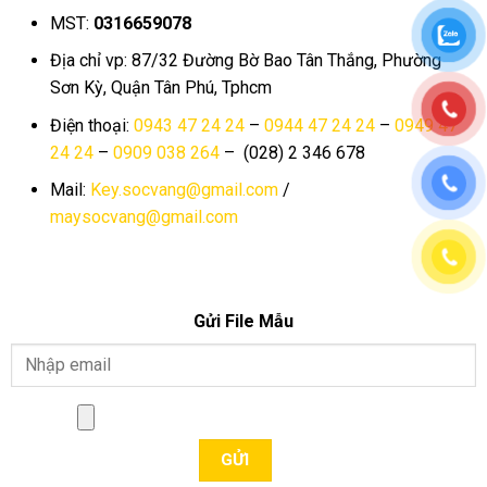
MST:
0316659078
Địa chỉ vp: 87/32 Đường Bờ Bao Tân Thắng, Phường
Sơn Kỳ, Quận Tân Phú, Tphcm
Điện thoại:
0943 47 24 24
–
0944 47 24 24
–
0949 47
24 24
–
0909 038 264
– (028) 2 346 678
Mail:
Key.socvang@gmail.com
/
maysocvang@gmail.com
Gửi File Mẫu