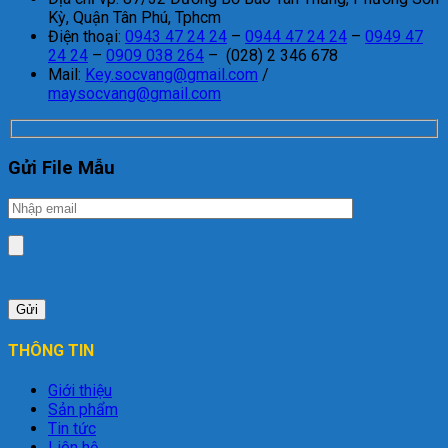
Kỳ, Quận Tân Phú, Tphcm
Điện thoại:
0943 47 24 24
–
0944 47 24 24
–
0949 47
24 24
–
0909 038 264
– (028) 2 346 678
Mail:
Key.socvang@gmail.com
/
maysocvang@gmail.com
Gửi File Mẫu
THÔNG TIN
Giới thiệu
Sản phẩm
Tin tức
Liên hệ