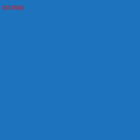
625.000
₫