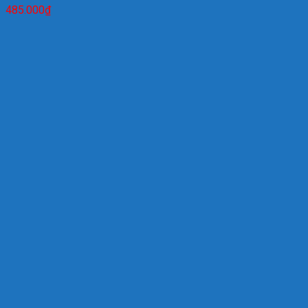
485.000
₫