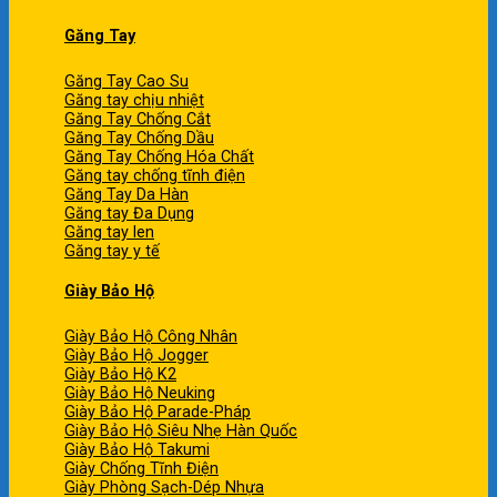
Găng Tay
Găng Tay Cao Su
Găng tay chịu nhiệt
Găng Tay Chống Cắt
Găng Tay Chống Dầu
Găng Tay Chống Hóa Chất
Găng tay chống tĩnh điện
Găng Tay Da Hàn
Găng tay Đa Dụng
Găng tay len
Găng tay y tế
Giày Bảo Hộ
Giày Bảo Hộ Công Nhân
Giày Bảo Hộ Jogger
Giày Bảo Hộ K2
Giày Bảo Hộ Neuking
Giày Bảo Hộ Parade-Pháp
Giày Bảo Hộ Siêu Nhẹ Hàn Quốc
Giày Bảo Hộ Takumi
Giày Chống Tĩnh Điện
Giày Phòng Sạch-Dép Nhựa