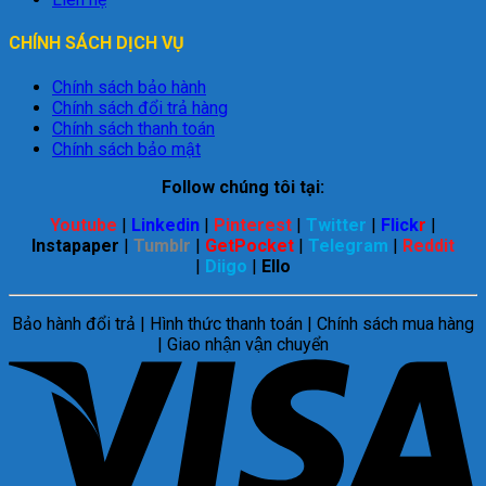
CHÍNH SÁCH DỊCH VỤ
Chính sách bảo hành
Chính sách đổi trả hàng
Chính sách thanh toán
Chính sách bảo mật
Follow chúng tôi tại:
Youtube
|
Linkedin
|
Pinterest
|
Twitter
|
Flick
r
|
Instapaper
|
Tumblr
|
GetPocket
|
Telegram
|
Reddit
|
Diigo
|
Ello
Bảo hành đổi trả | Hình thức thanh toán | Chính sách mua hàng
| Giao nhận vận chuyển