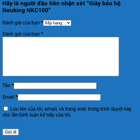
Hãy là người đầu tiên nhận xét “Giày bảo hộ
Neuking NKC100”
Đánh giá của bạn
*
Đánh giá của bạn
*
Tên
*
Email
*
Lưu tên của tôi, email, và trang web trong trình duyệt này
cho lần bình luận kế tiếp của tôi.