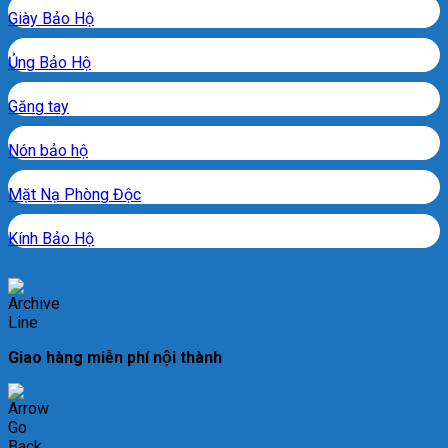
Giày Bảo Hộ
Ủng Bảo Hộ
Găng tay
Nón bảo hộ
Mặt Nạ Phòng Độc
Kính Bảo Hộ
Giao hàng miễn phí nội thành