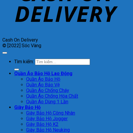
Cash On Delivery
© [2022] Sóc Vàng
Tìm kiếm:
Quần Áo Bảo Hộ Lao Động
Quần Áo Bảo Hộ
Quần Áo Bảo Vệ
Quần Áo Chống Cháy
Quần Áo Chống Hóa Chất
Quần Áo Dùng 1 Lần
Giày Bảo Hộ
Giày Bảo Hộ Công Nhân
Giày Bảo Hộ Jogger
Giày Bảo Hộ K2
Giày Bảo Hộ Neuking