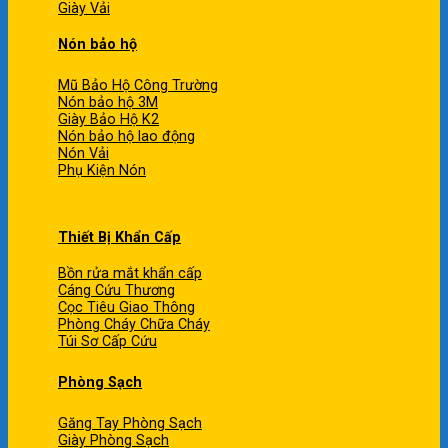
Giày Vải
Nón bảo hộ
Mũ Bảo Hộ Công Trường
Nón bảo hộ 3M
Giày Bảo Hộ K2
Nón bảo hộ lao động
Nón Vải
Phụ Kiện Nón
Thiết Bị Khẩn Cấp
Bồn rửa mắt khẩn cấp
Cáng Cứu Thương
Cọc Tiêu Giao Thông
Phòng Cháy Chữa Cháy
Túi Sơ Cấp Cứu
Phòng Sạch
Găng Tay Phòng Sạch
Giày Phòng Sạch