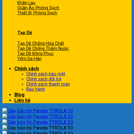
Khăn Lau
Quần Áo Phòng Sạch
Thiết Bị Phòng Sạch
Tạp Dề
Tạp Dề Chống Hóa Chất
Tạp Dề Chống Thấm Nước
Tạp Dề Đồng Phục
Yếm Da Hàn
Chính sách
Chính sách bảo mật
Chính sách đổi trả
Chính sách thanh toán
Bảo hành
Blog
Liên hệ