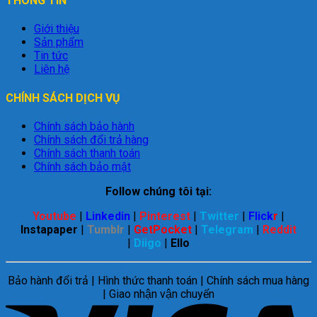
THÔNG TIN
Giới thiệu
Sản phẩm
Tin tức
Liên hệ
CHÍNH SÁCH DỊCH VỤ
Chính sách bảo hành
Chính sách đổi trả hàng
Chính sách thanh toán
Chính sách bảo mật
Follow chúng tôi tại:
Youtube
|
Linkedin
|
Pinterest
|
Twitter
|
Flick
r
|
Instapaper
|
Tumblr
|
GetPocket
|
Telegram
|
Reddit
|
Diigo
|
Ello
Bảo hành đổi trả | Hình thức thanh toán | Chính sách mua hàng
| Giao nhận vận chuyển