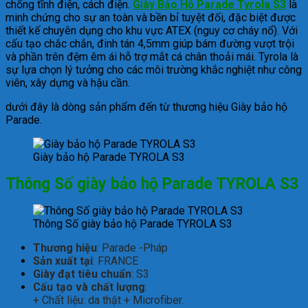
chống tĩnh điện, cách điện.
Giày Bảo Hộ Parade Tyrola S3
là
minh chứng cho sự an toàn và bền bỉ tuyệt đối, đặc biệt được
thiết kế chuyên dụng cho khu vực ATEX (nguy cơ cháy nổ). Với
cấu tạo chắc chắn, đinh tán 4,5mm giúp bám đường vượt trội
và phần trên đệm êm ái hỗ trợ mắt cá chân thoải mái. Tyrola là
sự lựa chọn lý tưởng cho các môi trường khắc nghiệt như công
viên, xây dựng và hậu cần.
dưới đây là dòng sản phẩm đến từ thương hiệu Giày bảo hộ
Parade.
Giày bảo hộ Parade TYROLA S3
Thông Số giày bảo hộ Parade TYROLA S3
Thông Số giày bảo hộ Parade TYROLA S3
Thương hiệu
: Parade -Pháp
Sản xuất tại
: FRANCE
Giày đạt tiêu chuẩn
: S3
Cấu tạo và chất lượng
:
+ Chất liệu: da thật + Microfiber.