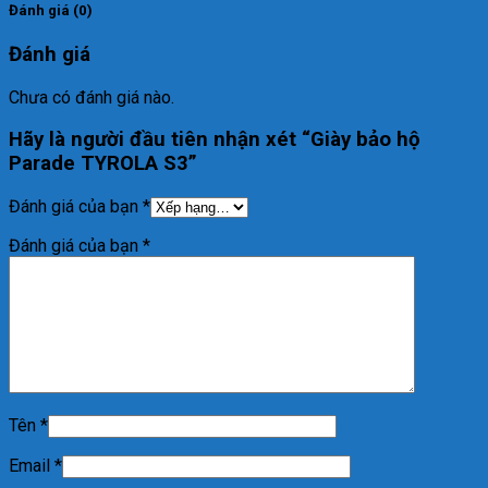
Đánh giá (0)
Đánh giá
Chưa có đánh giá nào.
Hãy là người đầu tiên nhận xét “Giày bảo hộ
Parade TYROLA S3”
Đánh giá của bạn
*
Đánh giá của bạn
*
Tên
*
Email
*