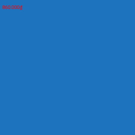
860.000
₫