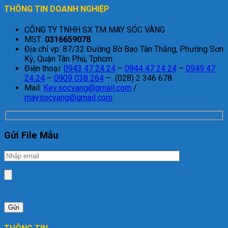
THÔNG TIN DOANH NGHIỆP
CÔNG TY TNHH SX TM MAY SÓC VÀNG
MST:
0316659078
Địa chỉ vp: 87/32 Đường Bờ Bao Tân Thắng, Phường Sơn
Kỳ, Quận Tân Phú, Tphcm
Điện thoại:
0943 47 24 24
–
0944 47 24 24
–
0949 47
24 24
–
0909 038 264
– (028) 2 346 678
Mail:
Key.socvang@gmail.com
/
maysocvang@gmail.com
Gửi File Mẫu