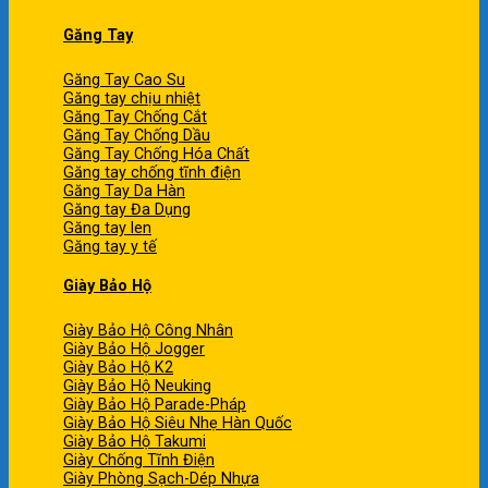
Găng Tay
Găng Tay Cao Su
Găng tay chịu nhiệt
Găng Tay Chống Cắt
Găng Tay Chống Dầu
Găng Tay Chống Hóa Chất
Găng tay chống tĩnh điện
Găng Tay Da Hàn
Găng tay Đa Dụng
Găng tay len
Găng tay y tế
Giày Bảo Hộ
Giày Bảo Hộ Công Nhân
Giày Bảo Hộ Jogger
Giày Bảo Hộ K2
Giày Bảo Hộ Neuking
Giày Bảo Hộ Parade-Pháp
Giày Bảo Hộ Siêu Nhẹ Hàn Quốc
Giày Bảo Hộ Takumi
Giày Chống Tĩnh Điện
Giày Phòng Sạch-Dép Nhựa