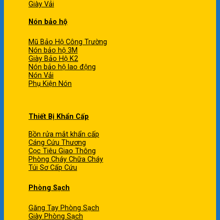
Giày Vải
Nón bảo hộ
Mũ Bảo Hộ Công Trường
Nón bảo hộ 3M
Giày Bảo Hộ K2
Nón bảo hộ lao động
Nón Vải
Phụ Kiện Nón
Thiết Bị Khẩn Cấp
Bồn rửa mắt khẩn cấp
Cáng Cứu Thương
Cọc Tiêu Giao Thông
Phòng Cháy Chữa Cháy
Túi Sơ Cấp Cứu
Phòng Sạch
Găng Tay Phòng Sạch
Giày Phòng Sạch