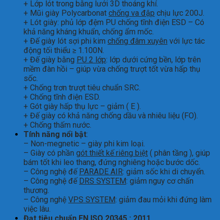
+ Lớp lót trong bằng lưới 3D thoáng khí.
+ Mũi giày Polycarbonat
chống va đập
chịu lực 200J.
+ Lót giày: phủ lớp đệm PU chống tĩnh điện ESD – Có
khả năng kháng khuẩn, chống ẩm mốc.
+ Đế giày lót sợi phi kim
chống đâm xuyên
với lực tác
động tối thiểu ≥ 1.100N.
+ Đế giày bằng
PU 2 lớp
: lớp dưới cứng bền, lớp trên
mềm đàn hồi – giúp vừa chống trượt tốt vừa hấp thụ
sốc.
+ Chống trơn trượt tiêu chuẩn SRC.
+ Chống tĩnh điện ESD.
+ Gót giày hấp thụ lực – giảm ( E ).
+ Đế giày có khả năng chống dầu và nhiêu liệu (FO).
+ Chống thấm nước.
Tính năng nổi bật
:
– Non-megnetic – giày phi kim loại.
– Giày có phần
gót thiết kế riêng biệt
( phân tầng ), giúp
bám tốt khi leo thang, đứng nghiêng hoặc bước dốc.
– Công nghệ đế
PARADE AIR
: giảm sốc khi di chuyển.
– Công nghệ đế
DRS SYSTEM
: giảm nguy cơ chấn
thương.
– Công nghệ
VPS SYSTEM
: giảm đau mỏi khi đứng làm
việc lâu.
Đạt tiêu chuẩn EN ISO 20345 : 2011
.