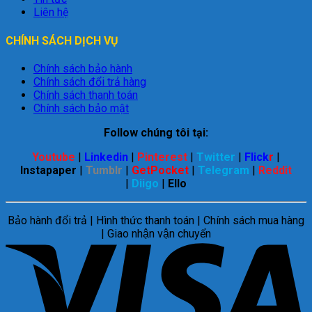
Liên hệ
CHÍNH SÁCH DỊCH VỤ
Chính sách bảo hành
Chính sách đổi trả hàng
Chính sách thanh toán
Chính sách bảo mật
Follow chúng tôi tại:
Youtube
|
Linkedin
|
Pinterest
|
Twitter
|
Flick
r
|
Instapaper
|
Tumblr
|
GetPocket
|
Telegram
|
Reddit
|
Diigo
|
Ello
Bảo hành đổi trả | Hình thức thanh toán | Chính sách mua hàng
| Giao nhận vận chuyển