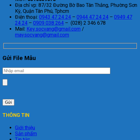
Địa chỉ vp: 87/32 Đường Bờ Bao Tân Thắng, Phường Sơn
Kỳ, Quận Tân Phú, Tphcm
Điện thoại:
0943 47 24 24
–
0944 47 24 24
–
0949 47
24 24
–
0909 038 264
– (028) 2 346 678
Mail:
Key.socvang@gmail.com
/
maysocvang@gmail.com
Gửi File Mẫu
THÔNG TIN
Giới thiệu
Sản phẩm
Tin tức