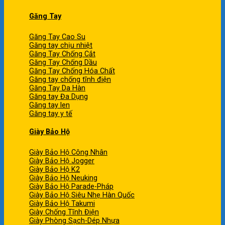
Găng Tay
Găng Tay Cao Su
Găng tay chịu nhiệt
Găng Tay Chống Cắt
Găng Tay Chống Dầu
Găng Tay Chống Hóa Chất
Găng tay chống tĩnh điện
Găng Tay Da Hàn
Găng tay Đa Dụng
Găng tay len
Găng tay y tế
Giày Bảo Hộ
Giày Bảo Hộ Công Nhân
Giày Bảo Hộ Jogger
Giày Bảo Hộ K2
Giày Bảo Hộ Neuking
Giày Bảo Hộ Parade-Pháp
Giày Bảo Hộ Siêu Nhẹ Hàn Quốc
Giày Bảo Hộ Takumi
Giày Chống Tĩnh Điện
Giày Phòng Sạch-Dép Nhựa