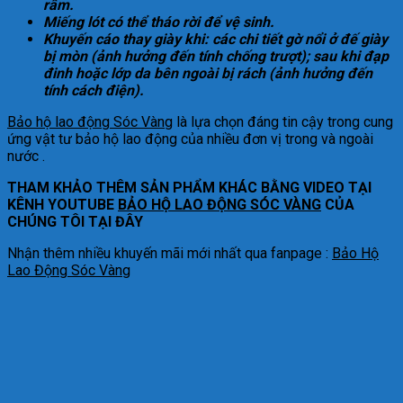
râm.
Miếng lót có thể tháo rời để vệ sinh.
Khuyến cáo thay giày khi: các chi tiết gờ nổi ở đế giày
bị mòn (ảnh hưởng đến tính chống trượt); sau khi đạp
đinh hoặc lớp da bên ngoài bị rách (ảnh hưởng đến
tính cách điện).
Bảo hộ lao động Sóc Vàng
là lựa chọn đáng tin cậy trong cung
ứng vật tư bảo hộ lao động của nhiều đơn vị trong và ngoài
nước .
THAM KHẢO THÊM SẢN PHẨM KHÁC BẰNG VIDEO TẠI
KÊNH YOUTUBE
BẢO HỘ LAO ĐỘNG SÓC VÀNG
CỦA
CHÚNG TÔI TẠI ĐÂY
Nhận thêm nhiều khuyến mãi mới nhất qua fanpage :
Bảo Hộ
Lao Động Sóc Vàng