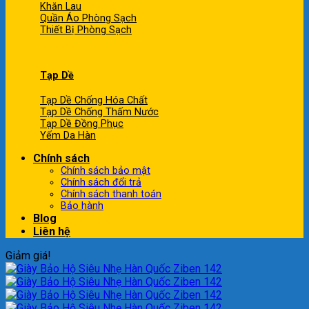
Khăn Lau
Quần Áo Phòng Sạch
Thiết Bị Phòng Sạch
Tạp Dề
Tạp Dề Chống Hóa Chất
Tạp Dề Chống Thấm Nước
Tạp Dề Đồng Phục
Yếm Da Hàn
Chính sách
Chính sách bảo mật
Chính sách đổi trả
Chính sách thanh toán
Bảo hành
Blog
Liên hệ
Giảm giá!