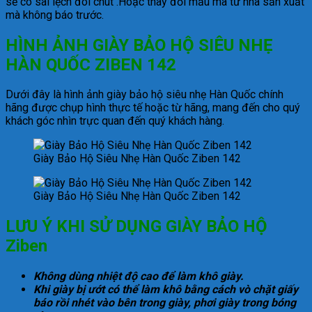
sẽ có sai lệch đôi chút .Hoặc thay đổi mẫu mã từ nhà sản xuất
mà không báo trước.
HÌNH ẢNH
GIÀY BẢO HỘ SIÊU NHẸ
HÀN QUỐC ZIBEN 142
Dưới đây là hình ảnh giày bảo hộ siêu nhẹ Hàn Quốc chính
hãng được chụp hình thực tế hoặc từ hãng, mang đến cho quý
khách góc nhìn trực quan đến quý khách hàng.
Giày Bảo Hộ Siêu Nhẹ Hàn Quốc Ziben 142
Giày Bảo Hộ Siêu Nhẹ Hàn Quốc Ziben 142
LƯU Ý KHI SỬ DỤNG GIÀY BẢO HỘ
Ziben
Không dùng nhiệt độ cao để làm khô giày.
Khi giày bị ướt có thể làm khô bằng cách vò chặt giấy
báo rồi nhét vào bên trong giày, phơi giày trong bóng