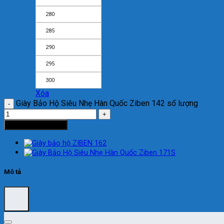
280
285
290
295
300
Xóa
Giày Bảo Hộ Siêu Nhẹ Hàn Quốc Ziben 142 số lượng
Thêm vào giỏ hàng
Mô tả