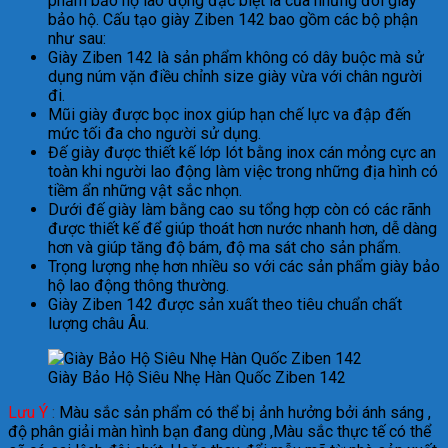
phẩm bảo hộ lao động đặc biệt là của những đôi giày
bảo hộ. Cấu tạo giày Ziben 142 bao gồm các bộ phận
như sau:
Giày Ziben 142 là sản phẩm không có dây buộc mà sử
dụng núm vặn điều chỉnh size giày vừa với chân người
đi.
Mũi giày được bọc inox giúp hạn chế lực va đập đến
mức tối đa cho người sử dụng.
Đế giày được thiết kế lớp lót bằng inox cán mỏng cực an
toàn khi người lao động làm việc trong những địa hình có
tiềm ẩn những vật sắc nhọn.
Dưới đế giày làm bằng cao su tổng hợp còn có các rãnh
được thiết kế để giúp thoát hơn nước nhanh hơn, dễ dàng
hơn và giúp tăng độ bám, độ ma sát cho sản phẩm.
Trọng lượng nhẹ hơn nhiều so với các sản phẩm giày bảo
hộ lao động thông thường.
Giày Ziben 142 được sản xuất theo tiêu chuẩn chất
lượng châu Âu.
Giày Bảo Hộ Siêu Nhẹ Hàn Quốc Ziben 142
Lưu Ý
:
Màu sắc sản phẩm có thể bị ảnh hưởng bởi ánh sáng ,
độ phân giải màn hình bạn đang dùng ,Màu sắc thực tế có thể