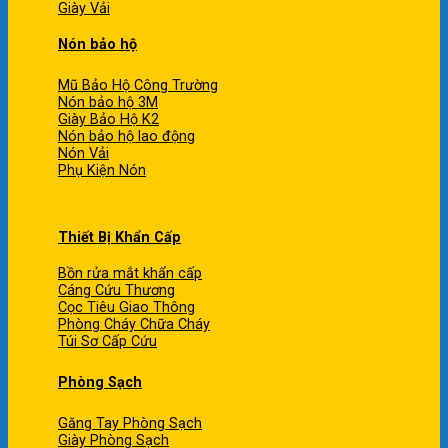
Giày Vải
Nón bảo hộ
Mũ Bảo Hộ Công Trường
Nón bảo hộ 3M
Giày Bảo Hộ K2
Nón bảo hộ lao động
Nón Vải
Phụ Kiện Nón
Thiết Bị Khẩn Cấp
Bồn rửa mắt khẩn cấp
Cáng Cứu Thương
Cọc Tiêu Giao Thông
Phòng Cháy Chữa Cháy
Túi Sơ Cấp Cứu
Phòng Sạch
Găng Tay Phòng Sạch
Giày Phòng Sạch