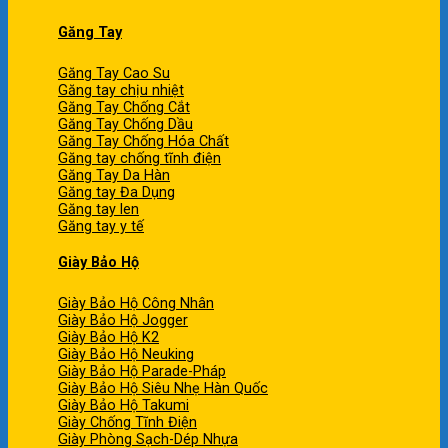
Găng Tay
Găng Tay Cao Su
Găng tay chịu nhiệt
Găng Tay Chống Cắt
Găng Tay Chống Dầu
Găng Tay Chống Hóa Chất
Găng tay chống tĩnh điện
Găng Tay Da Hàn
Găng tay Đa Dụng
Găng tay len
Găng tay y tế
Giày Bảo Hộ
Giày Bảo Hộ Công Nhân
Giày Bảo Hộ Jogger
Giày Bảo Hộ K2
Giày Bảo Hộ Neuking
Giày Bảo Hộ Parade-Pháp
Giày Bảo Hộ Siêu Nhẹ Hàn Quốc
Giày Bảo Hộ Takumi
Giày Chống Tĩnh Điện
Giày Phòng Sạch-Dép Nhựa