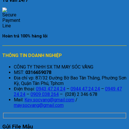
Tư vấn 24/7
Hoàn trả 100% hàng lỗi
THÔNG TIN DOANH NGHIỆP
CÔNG TY TNHH SX TM MAY SÓC VÀNG
MST:
0316659078
Địa chỉ vp: 87/32 Đường Bờ Bao Tân Thắng, Phường Sơn
Kỳ, Quận Tân Phú, Tphcm
Điện thoại:
0943 47 24 24
–
0944 47 24 24
–
0949 47
24 24
–
0909 038 264
– (028) 2 346 678
Mail:
Key.socvang@gmail.com
/
maysocvang@gmail.com
Gửi File Mẫu