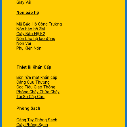
Giày Vải
Nón bảo hộ
Mũ Bảo Hộ Công Trường
Nón bảo hộ 3M
Giày Bảo Hộ K2
Nón bảo hộ lao động
Nón Vải
Phụ Kiện Nón
Thiết Bị Khẩn Cấp
Bồn rửa mắt khẩn cấp
Cáng Cứu Thương
Cọc Tiêu Giao Thông
Phòng Cháy Chữa Cháy
Túi Sơ Cấp Cứu
Phòng Sạch
Găng Tay Phòng Sạch
Giày Phòng Sạch