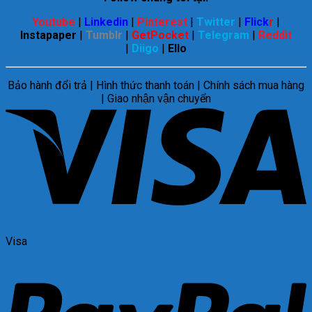
Youtube
|
Linkedin
|
Pinterest
|
Twitter
|
Flick
r
|
Instapaper
|
Tumblr
|
GetPocket
|
Telegram
|
Reddit
|
Diigo
|
Ello
Bảo hành đổi trả | Hình thức thanh toán | Chính sách mua hàng
| Giao nhận vận chuyển
Visa