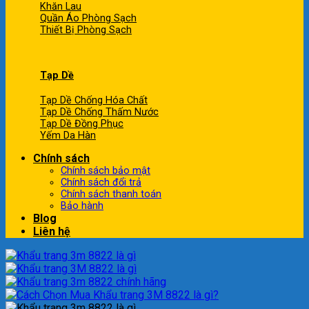
Khăn Lau
Quần Áo Phòng Sạch
Thiết Bị Phòng Sạch
Tạp Dề
Tạp Dề Chống Hóa Chất
Tạp Dề Chống Thấm Nước
Tạp Dề Đồng Phục
Yếm Da Hàn
Chính sách
Chính sách bảo mật
Chính sách đổi trả
Chính sách thanh toán
Bảo hành
Blog
Liên hệ