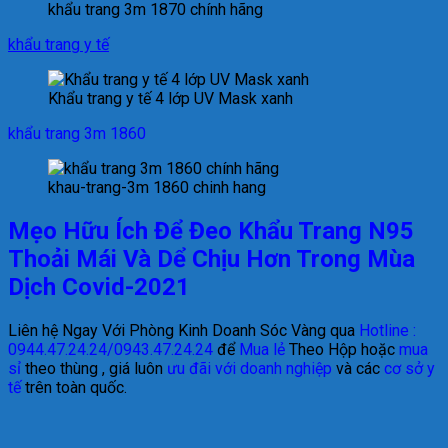
khẩu trang 3m 1870 chính hãng
khẩu trang y tế
Khẩu trang y tế 4 lớp UV Mask xanh
khẩu trang 3m 1860
khau-trang-3m 1860 chinh hang
Mẹo Hữu Ích Để Đeo Khẩu Trang N95
Thoải Mái Và Dể Chịu Hơn Trong Mùa
Dịch Covid-2021
Liên hệ Ngay Với Phòng Kinh Doanh Sóc Vàng qua
Hotline :
0944.47.24.24/0943.47.24.24
để
Mua lẻ
Theo Hộp hoặc
mua
sỉ
theo thùng , giá luôn
ưu đãi với doanh nghiệp
và các
cơ sở y
tế
trên toàn quốc.