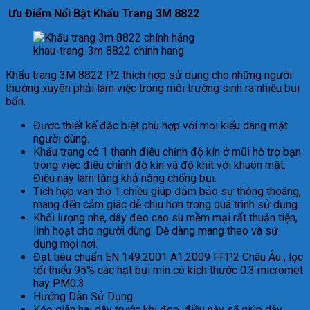
Ưu Điểm Nổi Bật Khẩu Trang 3M 8822
khau-trang-3m 8822 chinh hang
Khẩu trang 3M 8822 P2 thích hợp sử dụng cho những người
thường xuyên phải làm việc trong môi trường sinh ra nhiều bụi
bẩn.
Được thiết kế đặc biệt phù hợp với mọi kiểu dáng mặt
người dùng.
Khẩu trang có 1 thanh điều chỉnh độ kín ở mũi hỗ trợ bạn
trong việc điều chỉnh độ kín và độ khít với khuôn mặt.
Điều này làm tăng khả năng chống bụi.
Tích hợp van thở 1 chiều giúp đảm bảo sự thông thoáng,
mang đến cảm giác dễ chịu hơn trong quá trình sử dụng.
Khối lượng nhẹ, dây đeo cao su mềm mại rất thuận tiện,
linh hoạt cho người dùng. Dễ dàng mang theo và sử
dụng mọi nơi.
Đạt tiêu chuẩn EN 149:2001 A1:2009 FFP2 Châu Âu , lọc
tối thiểu 95% các hạt bụi mịn có kích thước 0.3 micromet
hay PM0.3
Hướng Dẫn Sử Dụng
Kéo giãn hai dây trước khi đeo, điều này sẽ giúp dây