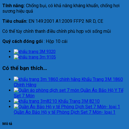
Tính năng:
Chống bụi, có khả năng kháng khuẩn, chống hơi
sương hiệu quả
Tiêu chuẩn:
EN 149:2001 A1:2009 FFP2 NR D,‎ CE
Có thể tùy chỉnh thanh điều chỉnh phù hợp với sống mũi
Quý cách đóng gói
: Hộp 10 cái
Có thể bạn thích…
Khẩu Trang 3M 1860
Chính Hãng
Quần Áo Bảo Hộ Y Tế
Set 7 Món
Khẩu Trang 3M 8210
Quần Áo Bảo Hộ y tế Phòng Dịch Set 7 Món- loại 1
Mô tả