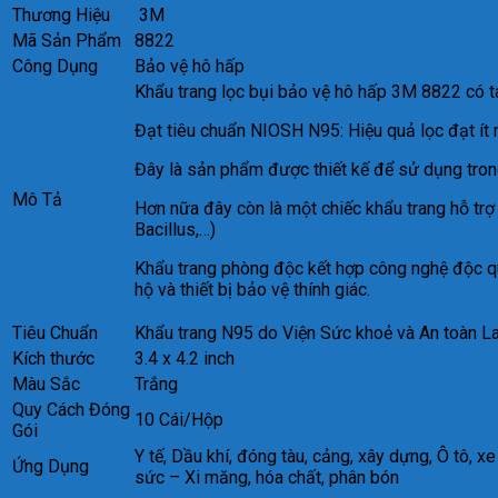
Thương Hiệu
3M
Mã Sản Phẩm
8822
Công Dụng
Bảo vệ hô hấp
Khẩu trang lọc bụi bảo vệ hô hấp 3M 8822 có t
Đạt tiêu chuẩn NIOSH N95: Hiệu quả lọc đạt ít 
Đây là sản phẩm được thiết kế để sử dụng tron
Mô Tả
Hơn nữa đây còn là một chiếc khẩu trang hỗ trợ 
Bacillus,…)
Khẩu trang phòng độc kết hợp công nghệ độc quy
hộ và thiết bị bảo vệ thính giác.
Tiêu Chuẩn
Khẩu trang N95 do Viện Sức khoẻ và An toàn L
Kích thước
3.4 x 4.2 inch
Màu Sắc
Trắng
Quy Cách Đóng
10 Cái/Hộp
Gói
Y tế, Dầu khí, đóng tàu, cảng, xây dựng, Ô tô, 
Ứng Dụng
sức – Xi măng, hóa chất, phân bón