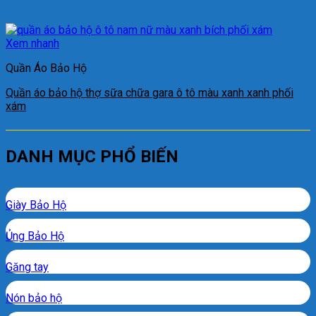
Xem nhanh
Quần Áo Bảo Hộ
Quần áo bảo hộ thợ sữa chữa gara ô tô màu xanh xanh phối
xám
DANH MỤC PHỔ BIẾN
Giày Bảo Hộ
Ủng Bảo Hộ
Găng tay
Nón bảo hộ