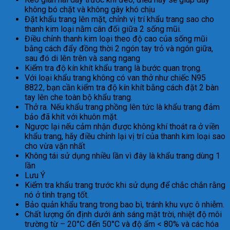
không bó chặt và không gây khó chịu
Đặt khẩu trang lên mặt, chỉnh vị trí khẩu trang sao cho
thanh kim loại nằm cân đối giữa 2 sống mũi.
Điều chỉnh thanh kim loại theo độ cao của sống mũi
bằng cách đẩy đồng thời 2 ngón tay trỏ và ngón giữa,
sau đó di lên trên và sang ngang
Kiểm tra độ kín khít khẩu trang là bước quan trọng.
Với loại khẩu trang không có van thở như chiếc N95
8822, bạn cần kiểm tra độ kín khít bằng cách đặt 2 bàn
tay lên che toàn bộ khẩu trang.
Thở ra. Nếu khẩu trang phồng lên tức là khẩu trang đảm
bảo đã khít với khuôn mặt.
Ngược lại nếu cảm nhận được không khí thoát ra ở viền
khẩu trang, hãy điều chỉnh lại vị trí của thanh kim loại sao
cho vừa vặn nhất
Không tái sử dụng nhiều lần vì đây là khẩu trang dùng 1
lần
Lưu Ý
Kiểm tra khẩu trang trước khi sử dụng để chắc chắn rằng
nó ở tình trạng tốt.
Bảo quản khẩu trang trong bao bì, tránh khu vực ô nhiễm.
Chất lượng ổn định dưới ánh sáng mặt trời, nhiệt độ môi
trường từ – 20°C đến 50°C và độ ẩm < 80% và các hóa