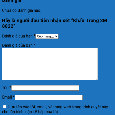
Đánh giá
Chưa có đánh giá nào.
Hãy là người đầu tiên nhận xét “Khẩu Trang 3M
8822”
Đánh giá của bạn
*
Đánh giá của bạn
*
Tên
*
Email
*
Lưu tên của tôi, email, và trang web trong trình duyệt này
cho lần bình luận kế tiếp của tôi.