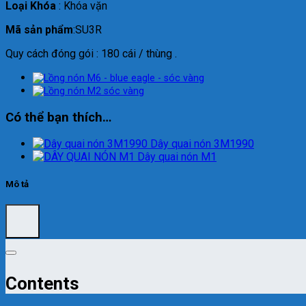
Loại Khóa
: Khóa vặn
Mã sản phẩm
:SU3R
Quy cách đóng gói : 180 cái / thùng .
Có thể bạn thích…
Dây quai nón 3M1990
Dây quai nón M1
Mô tả
Contents