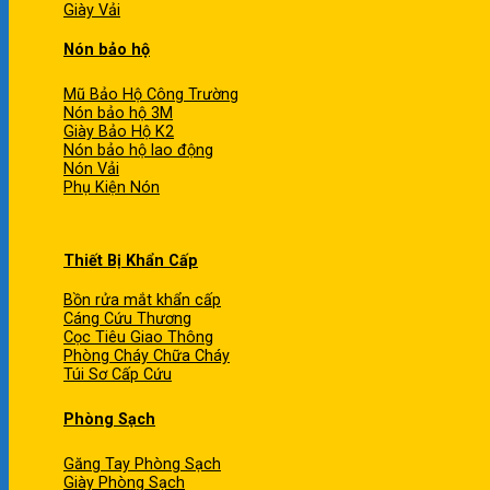
Giày Vải
Nón bảo hộ
Mũ Bảo Hộ Công Trường
Nón bảo hộ 3M
Giày Bảo Hộ K2
Nón bảo hộ lao động
Nón Vải
Phụ Kiện Nón
Thiết Bị Khẩn Cấp
Bồn rửa mắt khẩn cấp
Cáng Cứu Thương
Cọc Tiêu Giao Thông
Phòng Cháy Chữa Cháy
Túi Sơ Cấp Cứu
Phòng Sạch
Găng Tay Phòng Sạch
Giày Phòng Sạch