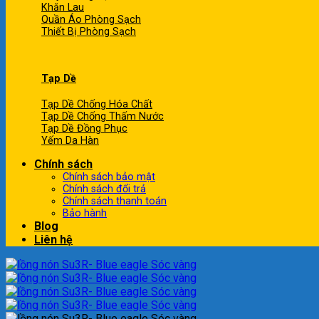
Khăn Lau
Quần Áo Phòng Sạch
Thiết Bị Phòng Sạch
Tạp Dề
Tạp Dề Chống Hóa Chất
Tạp Dề Chống Thấm Nước
Tạp Dề Đồng Phục
Yếm Da Hàn
Chính sách
Chính sách bảo mật
Chính sách đổi trả
Chính sách thanh toán
Bảo hành
Blog
Liên hệ