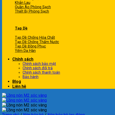
Khăn Lau
Quần Áo Phòng Sạch
Thiết Bị Phòng Sạch
Tạp Dề
Tạp Dề Chống Hóa Chất
Tạp Dề Chống Thấm Nước
Tạp Dề Đồng Phục
Yếm Da Hàn
Chính sách
Chính sách bảo mật
Chính sách đổi trả
Chính sách thanh toán
Bảo hành
Blog
Liên hệ
Trang chủ
/
Nón bảo hộ
/
Nón bảo hộ lao động