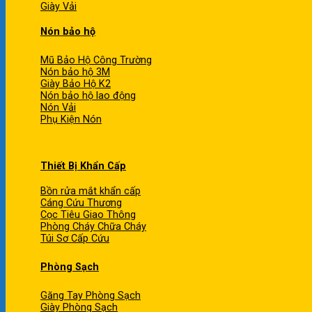
Giày Vải
Nón bảo hộ
Mũ Bảo Hộ Công Trường
Nón bảo hộ 3M
Giày Bảo Hộ K2
Nón bảo hộ lao động
Nón Vải
Phụ Kiện Nón
Thiết Bị Khẩn Cấp
Bồn rửa mắt khẩn cấp
Cáng Cứu Thương
Cọc Tiêu Giao Thông
Phòng Cháy Chữa Cháy
Túi Sơ Cấp Cứu
Phòng Sạch
Găng Tay Phòng Sạch
Giày Phòng Sạch