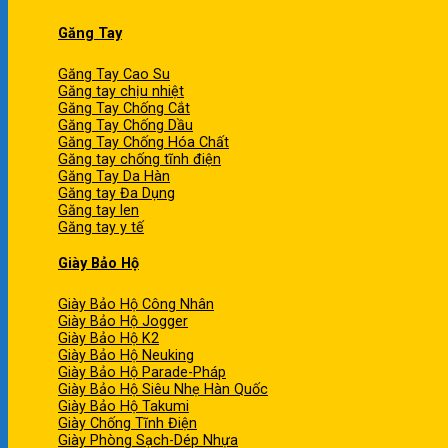
Găng Tay
Găng Tay Cao Su
Găng tay chịu nhiệt
Găng Tay Chống Cắt
Găng Tay Chống Dầu
Găng Tay Chống Hóa Chất
Găng tay chống tĩnh điện
Găng Tay Da Hàn
Găng tay Đa Dụng
Găng tay len
Găng tay y tế
Giày Bảo Hộ
Giày Bảo Hộ Công Nhân
Giày Bảo Hộ Jogger
Giày Bảo Hộ K2
Giày Bảo Hộ Neuking
Giày Bảo Hộ Parade-Pháp
Giày Bảo Hộ Siêu Nhẹ Hàn Quốc
Giày Bảo Hộ Takumi
Giày Chống Tĩnh Điện
Giày Phòng Sạch-Dép Nhựa