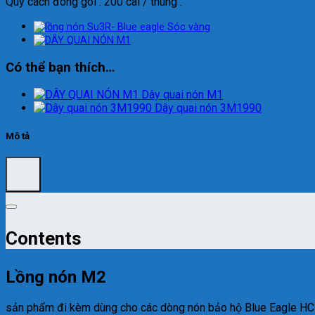
Quy cách đóng gói : 200 cái / thùng .
Có thể bạn thích…
Dây quai nón M1
Dây quai nón 3M1990
Mô tả
Contents
Lồng nón M2
sản phẩm đi kèm dùng cho các dòng nón bảo hộ Blue Eagle HC