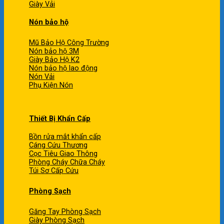
Giày Vải
Nón bảo hộ
Mũ Bảo Hộ Công Trường
Nón bảo hộ 3M
Giày Bảo Hộ K2
Nón bảo hộ lao động
Nón Vải
Phụ Kiện Nón
Thiết Bị Khẩn Cấp
Bồn rửa mắt khẩn cấp
Cáng Cứu Thương
Cọc Tiêu Giao Thông
Phòng Cháy Chữa Cháy
Túi Sơ Cấp Cứu
Phòng Sạch
Găng Tay Phòng Sạch
Giày Phòng Sạch