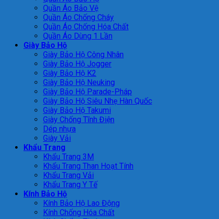
Quần Áo Bảo Vệ
Quần Áo Chống Cháy
Quần Áo Chống Hóa Chất
Quần Áo Dùng 1 Lần
Giày Bảo Hộ
Giày Bảo Hộ Công Nhân
Giày Bảo Hộ Jogger
Giày Bảo Hộ K2
Giày Bảo Hộ Neuking
Giày Bảo Hộ Parade-Pháp
Giày Bảo Hộ Siêu Nhẹ Hàn Quốc
Giày Bảo Hộ Takumi
Giày Chống Tĩnh Điện
Dép nhựa
Giày Vải
Khẩu Trang
Khẩu Trang 3M
Khẩu Trang Than Hoạt Tính
Khẩu Trang Vải
Khẩu Trang Y Tế
Kính Bảo Hộ
Kính Bảo Hộ Lao Động
Kính Chống Hóa Chất