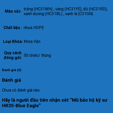
trắng (HC31WH) , vàng (HC31YE), đỏ (HC31RD),
Màu sắc
xanh dương (HC31BL) , xanh lá (C31GN)
Chất liệu :
nhựa HDPE
Loại Khóa:
Khóa Vặn
Quy cách
50 chiêc/ thùng
đóng gói:
Đánh giá (0)
Đánh giá
Chưa có đánh giá nào.
Hãy là người đầu tiên nhận xét “Mũ bảo hộ kỹ sư
HR35-Blue Eagle”