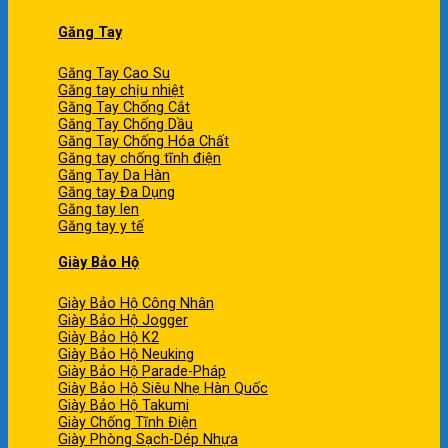
Găng Tay
Găng Tay Cao Su
Găng tay chịu nhiệt
Găng Tay Chống Cắt
Găng Tay Chống Dầu
Găng Tay Chống Hóa Chất
Găng tay chống tĩnh điện
Găng Tay Da Hàn
Găng tay Đa Dụng
Găng tay len
Găng tay y tế
Giày Bảo Hộ
Giày Bảo Hộ Công Nhân
Giày Bảo Hộ Jogger
Giày Bảo Hộ K2
Giày Bảo Hộ Neuking
Giày Bảo Hộ Parade-Pháp
Giày Bảo Hộ Siêu Nhẹ Hàn Quốc
Giày Bảo Hộ Takumi
Giày Chống Tĩnh Điện
Giày Phòng Sạch-Dép Nhựa