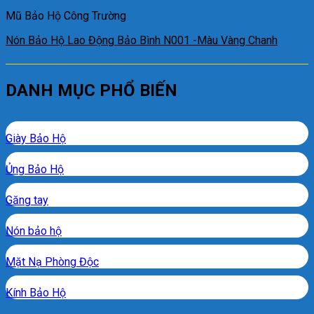
Mũ Bảo Hộ Công Trường
Nón Bảo Hộ Lao Động Bảo Bình N001 -Màu Vàng Chanh
DANH MỤC PHỔ BIẾN
Giày Bảo Hộ
Ủng Bảo Hộ
Găng tay
Nón bảo hộ
Mặt Nạ Phòng Độc
Kính Bảo Hộ