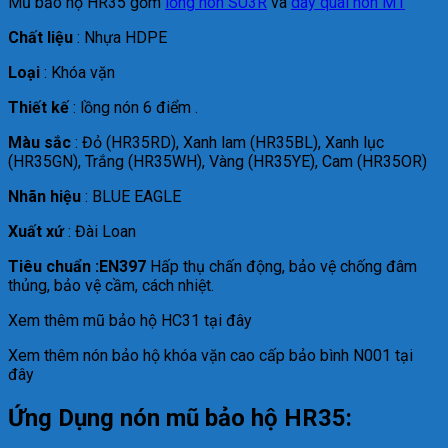
Mũ bảo hộ HR35 gồm
lồng nón SU3R
và
dây quai nón M1
Chất liệu
: Nhựa HDPE
Loại
: Khóa vặn
Thiết kế
: lồng nón 6 điểm .
Màu sắc
: Đỏ (HR35RD), Xanh lam (HR35BL), Xanh lục
(HR35GN), Trắng (HR35WH), Vàng (HR35YE), Cam (HR35OR)
Nhãn hiệu
: BLUE EAGLE
Xuất xứ
: Đài Loan
Tiêu chuẩn :EN397
Hấp thụ chấn động, bảo vệ chống đâm
thủng, bảo vệ cầm, cách nhiệt.
Xem thêm mũ bảo hộ HC31 tại đây
Xem thêm nón bảo hộ khóa vặn cao cấp bảo bình N001 tại
đây
Ứng Dụng nón mũ bảo hộ HR35: