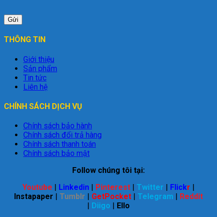
THÔNG TIN
Giới thiệu
Sản phẩm
Tin tức
Liên hệ
CHÍNH SÁCH DỊCH VỤ
Chính sách bảo hành
Chính sách đổi trả hàng
Chính sách thanh toán
Chính sách bảo mật
Follow chúng tôi tại:
Youtube
|
Linkedin
|
Pinterest
|
Twitter
|
Flick
r
|
Instapaper
|
Tumblr
|
GetPocket
|
Telegram
|
Reddit
|
Diigo
|
Ello