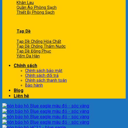
Khăn Lau
Quần Áo Phòng Sạch
Thiết Bị Phòng Sạch
Tạp Dề
Tạp Dề Chống Hóa Chất
Tạp Dề Chống Thấm Nước
Tạp Dề Đồng Phục
Yếm Da Hàn
Chính sách
Chính sách bảo mật
Chính sách đổi trả
Chính sách thanh toán
Bảo hành
Blog
Liên hệ