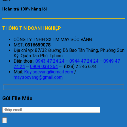
Hoàn trả 100% hàng lỗi
THÔNG TIN DOANH NGHIỆP
CÔNG TY TNHH SX TM MAY SÓC VÀNG
MST:
0316659078
Địa chỉ vp: 87/32 Đường Bờ Bao Tân Thắng, Phường Sơn
Kỳ, Quận Tân Phú, Tphcm
Điện thoại:
0943 47 24 24
–
0944 47 24 24
–
0949 47
24 24
–
0909 038 264
– (028) 2 346 678
Mail:
Key.socvang@gmail.com
/
maysocvang@gmail.com
Gửi File Mẫu