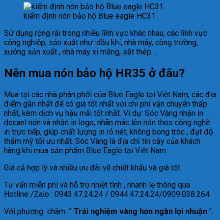
kiểm định nón bảo hộ Blue eagle HC31
Sử dụng rộng rãi trong nhiều lĩnh vực khác nhau, các lĩnh vực
công nghiệp, sản xuất như :dầu khí, nhà máy, công trường,
xưởng sản xuất , nhà máy xi măng, sắt thép….
Nên mua nón bảo hộ HR35 ở đâu?
Mua tại các nhà phân phối của Blue Eagle tại Việt Nam, các địa
điểm gần nhất để có giá tốt nhất với chi phí vận chuyển thấp
nhất, kèm dịch vụ hậu mãi tốt nhất. Ví dự: Sóc Vàng nhận in
decanl nón và nhận in logo, nhãn mác lên nón theo công nghệ
in trực tiếp, giúp chất lượng in rỏ nét, không bong tróc , đạt độ
thẩm mỹ tối ưu nhất. Sóc Vàng là địa chỉ tin cậy của khách
hàng khi mua sản phẩm Blue Eagle tại Việt Nam.
Giá cả hợp lý và nhiều ưu đãi về chiết khấu và giá tốt.
Tư vấn miễn phí và hỗ trợ nhiệt tình , nhanh lẹ thông qua
Hotline /Zalo : 0943.47.24.24 / 0944.47.24.24/0909.038.264
Với phương châm :”
Trải nghiệm vàng hơn ngàn lợi nhuận
“.