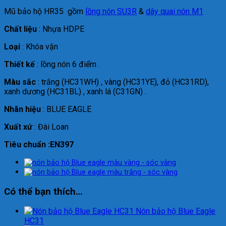
Mũ bảo hộ HR35 gồm
lồng nón SU3R
&
dây quai nón M1
Chất liệu
: Nhựa HDPE
Loại
: Khóa vặn
Thiết kế
: lồng nón 6 điểm .
Màu sắc
: trắng (HC31WH) , vàng (HC31YE), đỏ (HC31RD),
xanh dương (HC31BL) , xanh lá (C31GN) .
Nhãn hiệu
: BLUE EAGLE
Xuất xứ
: Đài Loan
Tiêu chuẩn :EN397
Có thể bạn thích…
Nón bảo hộ Blue Eagle
HC31