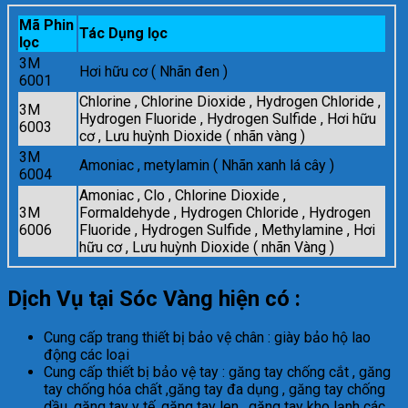
Mã Phin
Tác Dụng lọc
lọc
3M
Hơi hữu cơ ( Nhãn đen )
6001
Chlorine , Chlorine Dioxide , Hydrogen Chloride ,
3M
Hydrogen Fluoride , Hydrogen Sulfide , Hơi hữu
6003
cơ , Lưu huỳnh Dioxide ( nhãn vàng )
3M
Amoniac , metylamin ( Nhãn xanh lá cây )
6004
Amoniac , Clo , Chlorine Dioxide ,
3M
Formaldehyde , Hydrogen Chloride , Hydrogen
6006
Fluoride , Hydrogen Sulfide , Methylamine , Hơi
hữu cơ , Lưu huỳnh Dioxide ( nhãn Vàng )
Dịch Vụ tại Sóc Vàng hiện có :
Cung cấp trang thiết bị bảo vệ chân : giày bảo hộ lao
động các loại
Cung cấp thiết bị bảo vệ tay : găng tay chống cắt , găng
tay chống hóa chất ,găng tay đa dụng , găng tay chống
dầu, găng tay y tế, găng tay len , găng tay kho lạnh các