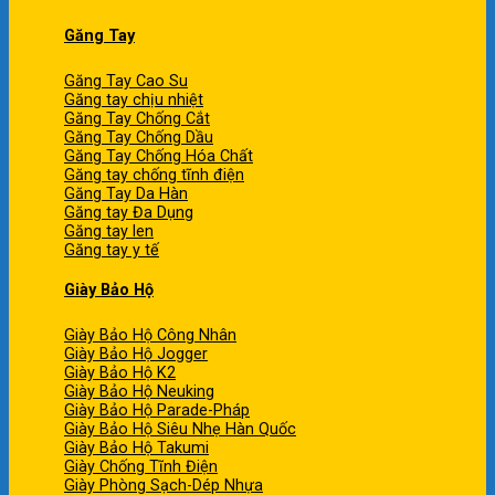
Găng Tay
Găng Tay Cao Su
Găng tay chịu nhiệt
Găng Tay Chống Cắt
Găng Tay Chống Dầu
Găng Tay Chống Hóa Chất
Găng tay chống tĩnh điện
Găng Tay Da Hàn
Găng tay Đa Dụng
Găng tay len
Găng tay y tế
Giày Bảo Hộ
Giày Bảo Hộ Công Nhân
Giày Bảo Hộ Jogger
Giày Bảo Hộ K2
Giày Bảo Hộ Neuking
Giày Bảo Hộ Parade-Pháp
Giày Bảo Hộ Siêu Nhẹ Hàn Quốc
Giày Bảo Hộ Takumi
Giày Chống Tĩnh Điện
Giày Phòng Sạch-Dép Nhựa