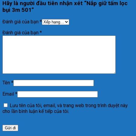
Hãy là người đầu tiên nhận xét “Nắp giữ tấm lọc
bụi 3m 501”
Đánh giá của bạn
*
Đánh giá của bạn
*
Tên
*
Email
*
Lưu tên của tôi, email, và trang web trong trình duyệt này
cho lần bình luận kế tiếp của tôi.