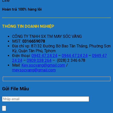
Hoàn trả 100% hàng lỗi
THÔNG TIN DOANH NGHIỆP
CÔNG TY TNHH SX TM MAY SÓC VÀNG
MST:
0316659078
Địa chỉ vp: 87/32 Đường Bờ Bao Tân Thắng, Phường Sơn
Kỳ, Quận Tân Phú, Tphcm
Điện thoại:
0943 47 24 24
–
0944 47 24 24
–
0949 47
24 24
–
0909 038 264
– (028) 2 346 678
Mail:
Key.socvang@gmail.com
/
maysocvang@gmail.com
Gửi File Mẫu