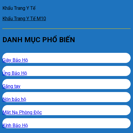
Khẩu Trang Y Tế
Khẩu Trang Y Tế M10
DANH MỤC PHỔ BIẾN
Giày Bảo Hộ
Ủng Bảo Hộ
Găng tay
Nón bảo hộ
Mặt Nạ Phòng Độc
Kính Bảo Hộ