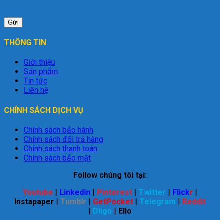
THÔNG TIN
Giới thiệu
Sản phẩm
Tin tức
Liên hệ
CHÍNH SÁCH DỊCH VỤ
Chính sách bảo hành
Chính sách đổi trả hàng
Chính sách thanh toán
Chính sách bảo mật
Follow chúng tôi tại:
Youtube
|
Linkedin
|
Pinterest
|
Twitter
|
Flick
r
|
Instapaper
|
Tumblr
|
GetPocket
|
Telegram
|
Reddit
|
Diigo
|
Ello