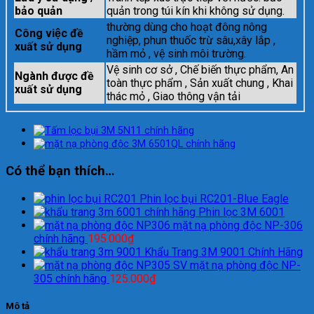
bảo quản
quản trong túi kín khi không sử dụng.
thường dùng cho hoạt đông nông
Công việc đề
nghiệp, phun thuốc trừ sâu,xây lắp ,
xuất sử dụng
hầm mỏ , vệ sinh môi trường.
Vệ sinh cơ sở , Chế biến thực phẩm, An
Ngành được đề
toàn thực phẩm , Sản xuất chung , Khai
xuất sử dụng
thác mỏ , Giao thông vận tải
Có thể bạn thích…
Phin lọc bụi RC201-Blue Eagle
Phin lọc 3M 6001
mặt nạ phòng độc NP-306
chính hãng
195.000
₫
Khẩu Trang 3M 9001 Chính Hãng
mặt nạ phòng độc NP-
305 chính hãng
125.000
₫
Mô tả