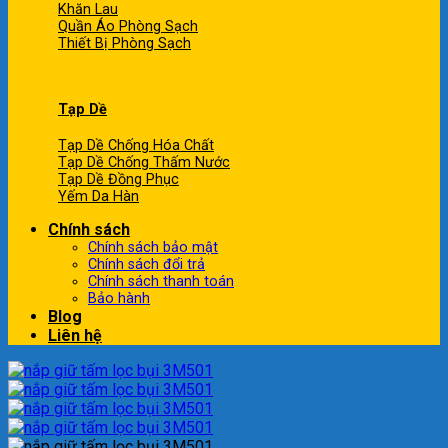
Khăn Lau
Quần Áo Phòng Sạch
Thiết Bị Phòng Sạch
Tạp Dề
Tạp Dề Chống Hóa Chất
Tạp Dề Chống Thấm Nước
Tạp Dề Đồng Phục
Yếm Da Hàn
Chính sách
Chính sách bảo mật
Chính sách đổi trả
Chính sách thanh toán
Bảo hành
Blog
Liên hệ