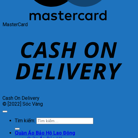
MasterCard
Cash On Delivery
© [2022] Sóc Vàng
Tìm kiếm:
Quần Áo Bảo Hộ Lao Động