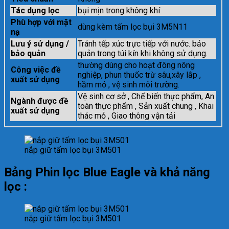
Tác dụng lọc
bụi mịn trong không khí
Phù hợp với mặt
dùng kèm tấm lọc bụi 3M5N11
nạ
Lưu ý sử dụng /
Tránh tếp xúc trực tiếp với nước. bảo
bảo quản
quản trong túi kín khi không sử dụng.
thường dùng cho hoạt đông nông
Công việc đề
nghiệp, phun thuốc trừ sâu,xây lắp ,
xuất sử dụng
hầm mỏ , vệ sinh môi trường.
Vệ sinh cơ sở , Chế biến thực phẩm, An
Ngành được đề
toàn thực phẩm , Sản xuất chung , Khai
xuất sử dụng
thác mỏ , Giao thông vận tải
nắp giữ tấm lọc bụi 3M501
Bảng Phin lọc Blue Eagle và khả năng
lọc :
nắp giữ tấm lọc bụi 3M501