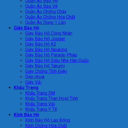
Quần Áo Bảo Hộ
Quần Áo Bảo Vệ
Quần Áo Chống Cháy
Quần Áo Chống Hóa Chất
Quần Áo Dùng 1 Lần
Giày Bảo Hộ
Giày Bảo Hộ Công Nhân
Giày Bảo Hộ Jogger
Giày Bảo Hộ K2
Giày Bảo Hộ Neuking
Giày Bảo Hộ Parade-Pháp
Giày Bảo Hộ Siêu Nhẹ Hàn Quốc
Giày Bảo Hộ Takumi
Giày Chống Tĩnh Điện
Dép nhựa
Giày Vải
Khẩu Trang
Khẩu Trang 3M
Khẩu Trang Than Hoạt Tính
Khẩu Trang Vải
Khẩu Trang Y Tế
Kính Bảo Hộ
Kính Bảo Hộ Lao Động
Kính Chống Hóa Chất