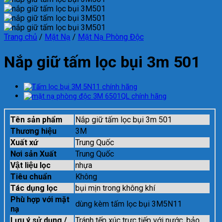
Trang chủ
/
Mặt Nạ
/
Mặt Nạ Phòng Độc
Nắp giữ tấm lọc bụi 3m 501
Tên sản phẩm
Nắp giữ tấm lọc bụi 3m 501
Thương hiệu
3M
Xuất xứ
Trung Quốc
Nơi sản Xuất
Trung Quốc
Vật liệu lọc
nhựa
Tiêu chuẩn
Không
Tác dụng lọc
bụi mịn trong không khí
Phù hợp với mặt
dùng kèm tấm lọc bụi 3M5N11
nạ
Lưu ý sử dụng /
Tránh tếp xúc trực tiếp với nước. bảo