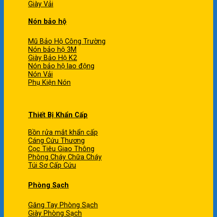
Giày Vải
Nón bảo hộ
Mũ Bảo Hộ Công Trường
Nón bảo hộ 3M
Giày Bảo Hộ K2
Nón bảo hộ lao động
Nón Vải
Phụ Kiện Nón
Thiết Bị Khẩn Cấp
Bồn rửa mắt khẩn cấp
Cáng Cứu Thương
Cọc Tiêu Giao Thông
Phòng Cháy Chữa Cháy
Túi Sơ Cấp Cứu
Phòng Sạch
Găng Tay Phòng Sạch
Giày Phòng Sạch