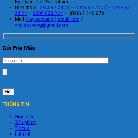
Kỳ, Quận Tân Phú, Tphcm
Điện thoại:
0943 47 24 24
–
0944 47 24 24
–
0949 47
24 24
–
0909 038 264
– (028) 2 346 678
Mail:
Key.socvang@gmail.com
/
maysocvang@gmail.com
Gửi File Mẫu
THÔNG TIN
Giới thiệu
Sản phẩm
Tin tức
Liên hệ