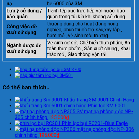
nạ
hệ 6000 của 3M
Lưu ý sử dụng /
Tránh tếp xúc trực tiếp với nước. bảo
bảo quản
quản trong túi kín khi không sử dụng.
thường dùng cho hoạt đông nông
Công việc đề
nghiệp, phun thuốc trừ sâu,xây lắp ,
xuất sử dụng
hầm mỏ , vệ sinh môi trường.
Vệ sinh cơ sở , Chế biến thực phẩm, An
Ngành được đề
toàn thực phẩm , Sản xuất chung , Khai
xuất sử dụng
thác mỏ , Giao thông vận tải
Có thể bạn thích…
Khẩu Trang 3M 9001 Chính Hãng
Phin lọc 3M 6001
mặt nạ phòng độc NP-
305 chính hãng
125.000
₫
Phin lọc bụi RC201-Blue Eagle
mặt nạ phòng độc NP-306
chính hãng
195.000
₫