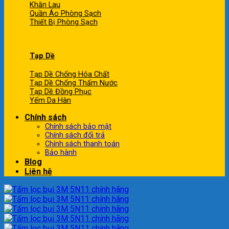
Khăn Lau
Quần Áo Phòng Sạch
Thiết Bị Phòng Sạch
Tạp Dề
Tạp Dề Chống Hóa Chất
Tạp Dề Chống Thấm Nước
Tạp Dề Đồng Phục
Yếm Da Hàn
Chính sách
Chính sách bảo mật
Chính sách đổi trả
Chính sách thanh toán
Bảo hành
Blog
Liên hệ