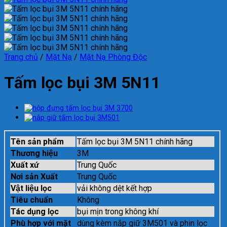
Trang chủ
/
Mặt Nạ
/
Mặt Nạ Phòng Độc
Tấm lọc bụi 3M 5N11
Tên sản phẩm
Tấm lọc bụi 3M 5N11 chính hãng
Thương hiệu
3M
Xuất xứ
Trung Quốc
Nơi sản Xuất
Trung Quốc
Vật liệu lọc
vải không dệt kết hợp
Tiêu chuẩn
Không
Tác dụng lọc
bụi mịn trong không khí
Phù hợp với mặt
dùng kèm nắp giữ 3M501 và phin lọc