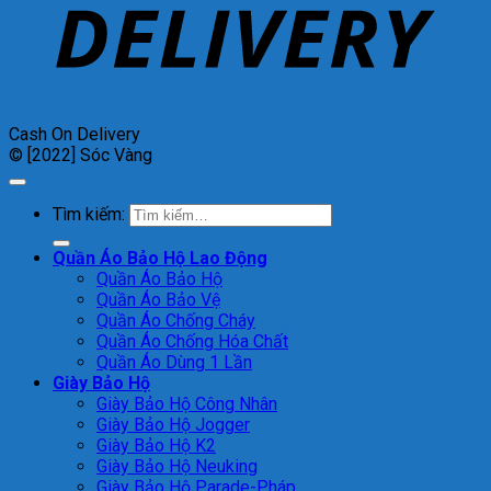
Cash On Delivery
© [2022] Sóc Vàng
Tìm kiếm:
Quần Áo Bảo Hộ Lao Động
Quần Áo Bảo Hộ
Quần Áo Bảo Vệ
Quần Áo Chống Cháy
Quần Áo Chống Hóa Chất
Quần Áo Dùng 1 Lần
Giày Bảo Hộ
Giày Bảo Hộ Công Nhân
Giày Bảo Hộ Jogger
Giày Bảo Hộ K2
Giày Bảo Hộ Neuking
Giày Bảo Hộ Parade-Pháp