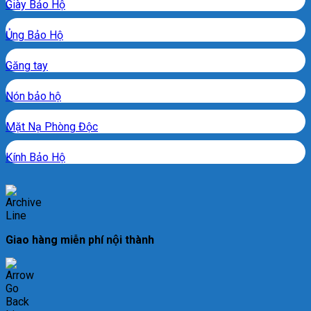
Giày Bảo Hộ
Ủng Bảo Hộ
Găng tay
Nón bảo hộ
Mặt Nạ Phòng Độc
Kính Bảo Hộ
Giao hàng miễn phí nội thành