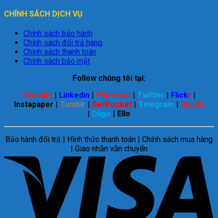
CHÍNH SÁCH DỊCH VỤ
Chính sách bảo hành
Chính sách đổi trả hàng
Chính sách thanh toán
Chính sách bảo mật
Follow chúng tôi tại:
Youtube
|
Linkedin
|
Pinterest
|
Twitter
|
Flick
r
|
Instapaper
|
Tumblr
|
GetPocket
|
Telegram
|
Reddit
|
Diigo
|
Ello
Bảo hành đổi trả | Hình thức thanh toán | Chính sách mua hàng
| Giao nhận vận chuyển