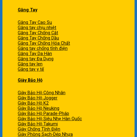
Găng Tay
Găng Tay Cao Su
Găng tay chịu nhiệt
Găng Tay Chống Cắt
Găng Tay Chống Dầu
Găng Tay Chống Hóa Chất
Găng tay chống tĩnh điện
Găng Tay Da Hàn
Găng tay Đa Dụng
Găng tay len
Găng tay y tế
Giày Bảo Hộ
Giày Bảo Hộ Công Nhân
Giày Bảo Hộ Jogger
Giày Bảo Hộ K2
Giày Bảo Hộ Neuking
Giày Bảo Hộ Parade-Pháp
Giày Bảo Hộ Siêu Nhẹ Hàn Quốc
Giày Bảo Hộ Takumi
Giày Chống Tĩnh Điện
Giày Phòng Sạch-Dép Nhựa