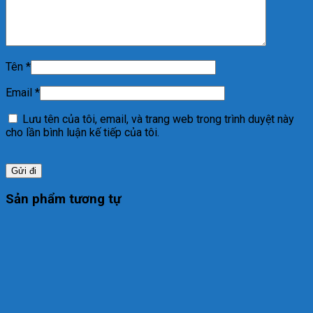
Tên
*
Email
*
Lưu tên của tôi, email, và trang web trong trình duyệt này
cho lần bình luận kế tiếp của tôi.
Sản phẩm tương tự