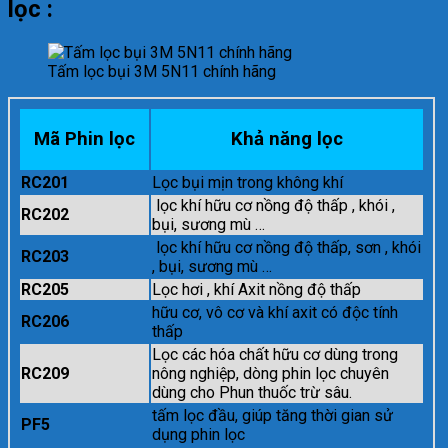
lọc :
Tấm lọc bụi 3M 5N11 chính hãng
Mã Phin lọc
Khả năng lọc
RC201
Lọc bụi mịn trong không khí
lọc khí hữu cơ nồng độ thấp , khói ,
RC202
bụi, sương mù …
lọc khí hữu cơ nồng độ thấp, sơn , khói
RC203
, bụi, sương mù …
RC205
Lọc hơi , khí Axit nồng độ thấp
hữu cơ, vô cơ và khí axit có độc tính
RC206
thấp
Lọc các hóa chất hữu cơ dùng trong
RC209
nông nghiệp, dòng phin lọc chuyên
dùng cho Phun thuốc trừ sâu.
tấm lọc đầu, giúp tăng thời gian sử
PF5
dụng phin lọc