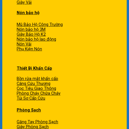
Giày Vải
Nón bảo hộ
Mũ Bảo Hộ Công Trường
Nón bảo hộ 3M
Giày Bảo Hộ K2
Nón bảo hộ lao động
Nón Vải
Phụ Kiện Nón
Thiết Bị Khẩn Cấp
Bồn rửa mắt khẩn cấp
Cáng Cứu Thương
Cọc Tiêu Giao Thông
Phòng Cháy Chữa Cháy
Túi Sơ Cấp Cứu
Phòng Sạch
Găng Tay Phòng Sạch
Giày Phòng Sạch