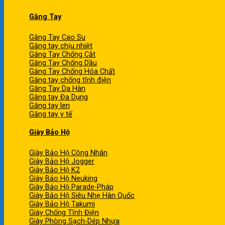
Găng Tay
Găng Tay Cao Su
Găng tay chịu nhiệt
Găng Tay Chống Cắt
Găng Tay Chống Dầu
Găng Tay Chống Hóa Chất
Găng tay chống tĩnh điện
Găng Tay Da Hàn
Găng tay Đa Dụng
Găng tay len
Găng tay y tế
Giày Bảo Hộ
Giày Bảo Hộ Công Nhân
Giày Bảo Hộ Jogger
Giày Bảo Hộ K2
Giày Bảo Hộ Neuking
Giày Bảo Hộ Parade-Pháp
Giày Bảo Hộ Siêu Nhẹ Hàn Quốc
Giày Bảo Hộ Takumi
Giày Chống Tĩnh Điện
Giày Phòng Sạch-Dép Nhựa