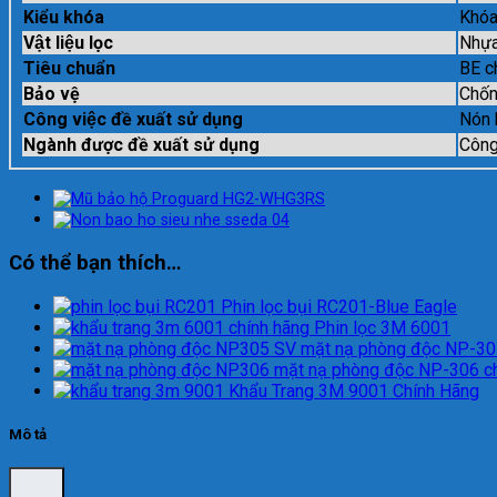
Kiểu khóa
Khóa
Vật liệu lọc
Nhựa
Tiêu chuẩn
BE c
Bảo vệ
Chốn
Công việc đề xuất sử dụng
Nón 
Ngành được đề xuất sử dụng
Công
Có thể bạn thích…
Phin lọc bụi RC201-Blue Eagle
Phin lọc 3M 6001
mặt nạ phòng độc NP-30
mặt nạ phòng độc NP-306 ch
Khẩu Trang 3M 9001 Chính Hãng
Mô tả