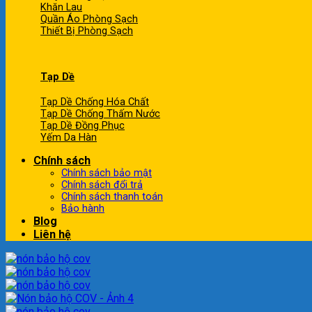
Khăn Lau
Quần Áo Phòng Sạch
Thiết Bị Phòng Sạch
Tạp Dề
Tạp Dề Chống Hóa Chất
Tạp Dề Chống Thấm Nước
Tạp Dề Đồng Phục
Yếm Da Hàn
Chính sách
Chính sách bảo mật
Chính sách đổi trả
Chính sách thanh toán
Bảo hành
Blog
Liên hệ