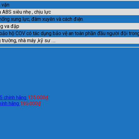
 vặn
 ABS siêu nhẹ , chịu lực
hống xung lực, đâm xuyên và cách điện
g va đập
bảo hộ COV có tác dụng bảo vệ an toàn phần đầu người đội trong
 trường, nhà máy ,kỹ sư ….
5 chính hãng
125.000
₫
ính hãng
195.000
₫