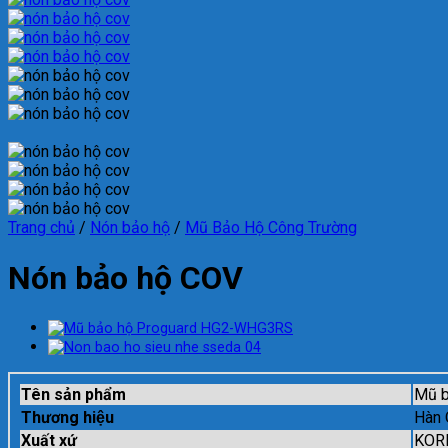
Trang chủ
/
Nón bảo hộ
/
Mũ Bảo Hộ Công Trường
Nón bảo hộ COV
Tên sản phẩm
Mũ b
Thương hiệu
Hàn 
Xuất xứ
KOR