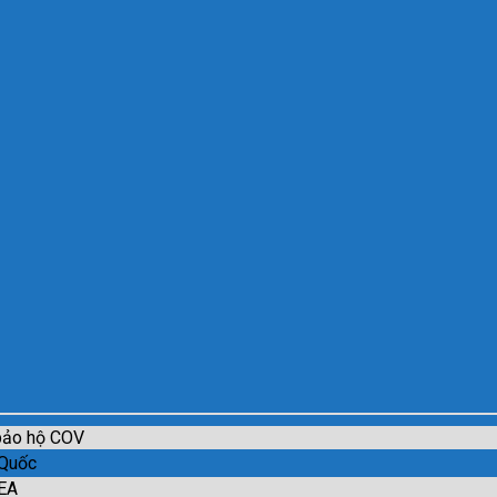
ảo hộ COV
Quốc
EA