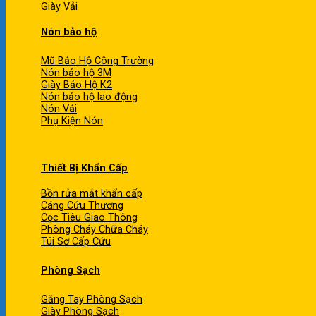
Giày Vải
Nón bảo hộ
Mũ Bảo Hộ Công Trường
Nón bảo hộ 3M
Giày Bảo Hộ K2
Nón bảo hộ lao động
Nón Vải
Phụ Kiện Nón
Thiết Bị Khẩn Cấp
Bồn rửa mắt khẩn cấp
Cáng Cứu Thương
Cọc Tiêu Giao Thông
Phòng Cháy Chữa Cháy
Túi Sơ Cấp Cứu
Phòng Sạch
Găng Tay Phòng Sạch
Giày Phòng Sạch