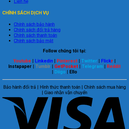
Liên hệ
CHÍNH SÁCH DỊCH VỤ
Chính sách bảo hành
Chính sách đổi trả hàng
Chính sách thanh toán
Chính sách bảo mật
Follow chúng tôi tại:
Youtube
|
Linkedin
|
Pinterest
|
Twitter
|
Flick
r
|
Instapaper
|
Tumblr
|
GetPocket
|
Telegram
|
Reddit
|
Diigo
|
Ello
Bảo hành đổi trả | Hình thức thanh toán | Chính sách mua hàng
| Giao nhận vận chuyển