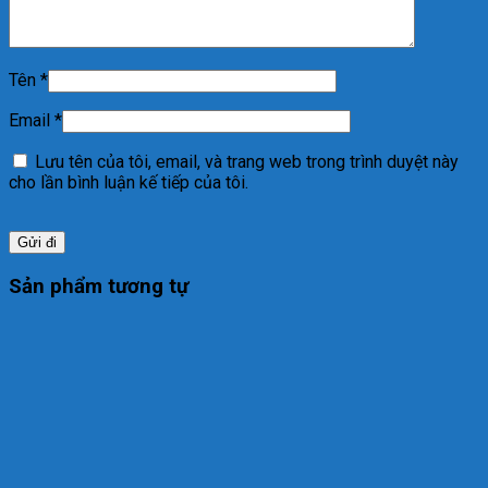
Tên
*
Email
*
Lưu tên của tôi, email, và trang web trong trình duyệt này
cho lần bình luận kế tiếp của tôi.
Sản phẩm tương tự