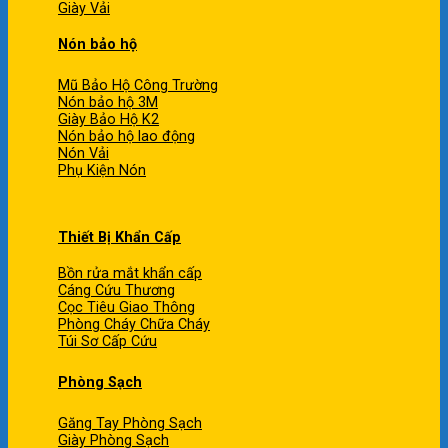
Giày Vải
Nón bảo hộ
Mũ Bảo Hộ Công Trường
Nón bảo hộ 3M
Giày Bảo Hộ K2
Nón bảo hộ lao động
Nón Vải
Phụ Kiện Nón
Thiết Bị Khẩn Cấp
Bồn rửa mắt khẩn cấp
Cáng Cứu Thương
Cọc Tiêu Giao Thông
Phòng Cháy Chữa Cháy
Túi Sơ Cấp Cứu
Phòng Sạch
Găng Tay Phòng Sạch
Giày Phòng Sạch