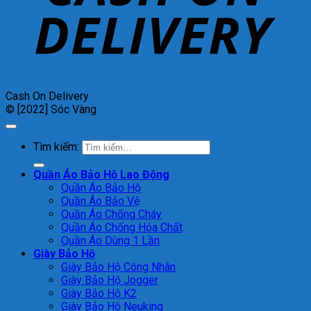
Cash On Delivery
© [2022] Sóc Vàng
Tìm kiếm:
Quần Áo Bảo Hộ Lao Động
Quần Áo Bảo Hộ
Quần Áo Bảo Vệ
Quần Áo Chống Cháy
Quần Áo Chống Hóa Chất
Quần Áo Dùng 1 Lần
Giày Bảo Hộ
Giày Bảo Hộ Công Nhân
Giày Bảo Hộ Jogger
Giày Bảo Hộ K2
Giày Bảo Hộ Neuking