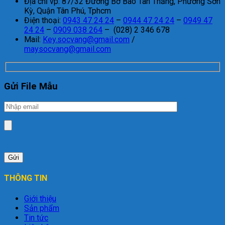
Địa chỉ vp: 87/32 Đường Bờ Bao Tân Thắng, Phường Sơn
Kỳ, Quận Tân Phú, Tphcm
Điện thoại:
0943 47 24 24
–
0944 47 24 24
–
0949 47
24 24
–
0909 038 264
– (028) 2 346 678
Mail:
Key.socvang@gmail.com
/
maysocvang@gmail.com
Gửi File Mẫu
THÔNG TIN
Giới thiệu
Sản phẩm
Tin tức