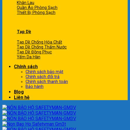
Khăn Lau
Quần Áo Phòng Sạch
Thiết Bị Phòng Sạch
Tạp Dề
Tạp Dề Chống Hóa Chất
Tạp Dề Chống Thấm Nước
Tạp Dề Đồng Phục
Yếm Da Hàn
Chính sách
Chính sách bảo mật
Chính sách đổi trả
Chính sách thanh toán
Bảo hành
Blog
Liên hệ