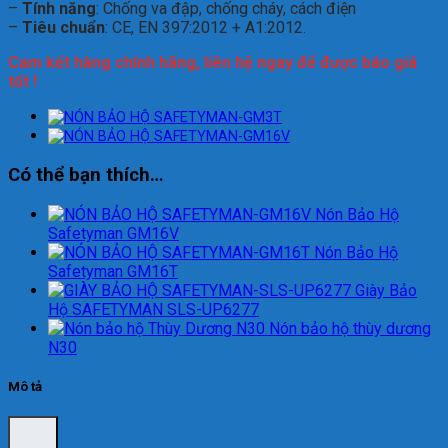
–
Tính năng
: Chống va đập, chống cháy, cách điện
–
Tiêu chuẩn
: CE, EN 397:2012 + A1:2012.
Cam kết hàng chính hãng, liên hệ ngay để được báo giá
tốt !
Có thể bạn thích…
Nón Bảo Hộ
Safetyman GM16V
Nón Bảo Hộ
Safetyman GM16T
Giày Bảo
Hộ SAFETYMAN SLS-UP6277
Nón bảo hộ thùy dương
N30
Mô tả