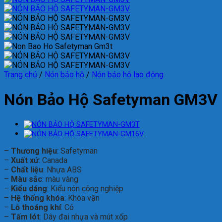
Trang chủ
/
Nón bảo hộ
/
Nón bảo hộ lao động
Nón Bảo Hộ Safetyman GM3V
–
Thương hiệu
: Safetyman
–
Xuất xứ
: Canada
–
Chất liệu
: Nhựa ABS
–
Màu sắc
: màu vàng
–
Kiểu dáng
: Kiểu nón công nghiệp
–
Hệ thống khóa
: Khóa vặn
–
Lỗ thoáng khí
: Có
–
Tấm lót
: Dây đai nhựa và mút xốp