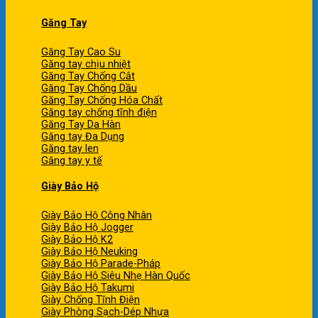
Găng Tay
Găng Tay Cao Su
Găng tay chịu nhiệt
Găng Tay Chống Cắt
Găng Tay Chống Dầu
Găng Tay Chống Hóa Chất
Găng tay chống tĩnh điện
Găng Tay Da Hàn
Găng tay Đa Dụng
Găng tay len
Găng tay y tế
Giày Bảo Hộ
Giày Bảo Hộ Công Nhân
Giày Bảo Hộ Jogger
Giày Bảo Hộ K2
Giày Bảo Hộ Neuking
Giày Bảo Hộ Parade-Pháp
Giày Bảo Hộ Siêu Nhẹ Hàn Quốc
Giày Bảo Hộ Takumi
Giày Chống Tĩnh Điện
Giày Phòng Sạch-Dép Nhựa