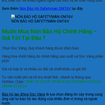
khí, điện lực và nhiều ngành nghề cần bảo vệ an toàn vùng đầu.
Xem thêm
Nón Bảo Hộ Safetyman GM16V
tại đây
NÓN BẢO HỘ SAFETYMAN-GM16V
Muốn Mua Nón Bảo Hộ Chính Hãng –
Giá Tốt Tại Đâu ?
Chọn Sóc Vàng, Quý khách hàng được đảm bảo :
Hàng hóa chính hãng do chính hãng sản xuất và Sóc Vàng phân
phối.
Giá cả hợp lý và nhiều ưu đãi về chiết khấu và giá tốt.
Tư vấn miễn phí và hỗ trợ nhiệt tình , nhanh lẹ thông qua
Hotline /Zalo
:
0941.47.24.24 / 0943.47.24.24/0944.47.24.24
/0949.47.24.24
Bảo hộ lao động Sóc Vàng
là lựa chọn đáng tin cậy trong cung
ứng vật tư bảo hộ lao động của nhiều đơn vị trong và ngoài
nước .