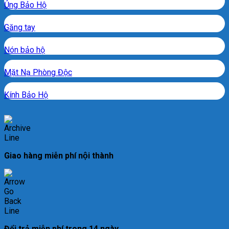
Ủng Bảo Hộ
Găng tay
Nón bảo hộ
Mặt Nạ Phòng Độc
Kính Bảo Hộ
Giao hàng miễn phí nội thành
Đổi trả miễn phí trong 14 ngày