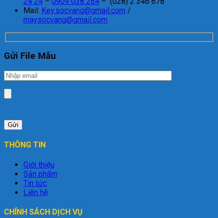
24 24
–
0909 038 264
– (028) 2 346 678
Mail:
Key.socvang@gmail.com
/
maysocvang@gmail.com
Gửi File Mẫu
THÔNG TIN
Giới thiệu
Sản phẩm
Tin tức
Liên hệ
CHÍNH SÁCH DỊCH VỤ