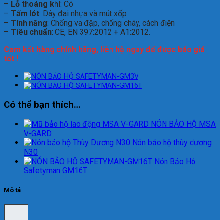
–
Lỗ thoáng khí
: Có
–
Tấm lót
: Dây đai nhựa và mút xốp
–
Tính năng
: Chống va đập, chống cháy, cách điện
–
Tiêu chuẩn
: CE, EN 397:2012 + A1:2012.
Cam kết hàng chính hãng, liên hệ ngay để được báo giá
tốt !
Có thể bạn thích…
NÓN BẢO HỘ MSA
V-GARD
Nón bảo hộ thùy dương
N30
Nón Bảo Hộ
Safetyman GM16T
Mô tả