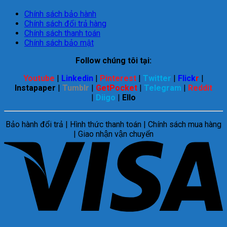
Chính sách bảo hành
Chính sách đổi trả hàng
Chính sách thanh toán
Chính sách bảo mật
Follow chúng tôi tại:
Youtube
|
Linkedin
|
Pinterest
|
Twitter
|
Flick
r
|
Instapaper
|
Tumblr
|
GetPocket
|
Telegram
|
Reddit
|
Diigo
|
Ello
Bảo hành đổi trả | Hình thức thanh toán | Chính sách mua hàng
| Giao nhận vận chuyển