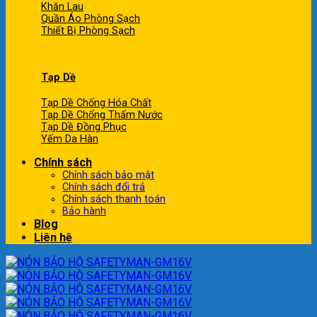
Khăn Lau
Quần Áo Phòng Sạch
Thiết Bị Phòng Sạch
Tạp Dề
Tạp Dề Chống Hóa Chất
Tạp Dề Chống Thấm Nước
Tạp Dề Đồng Phục
Yếm Da Hàn
Chính sách
Chính sách bảo mật
Chính sách đổi trả
Chính sách thanh toán
Bảo hành
Blog
Liên hệ