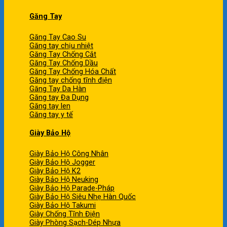
Găng Tay
Găng Tay Cao Su
Găng tay chịu nhiệt
Găng Tay Chống Cắt
Găng Tay Chống Dầu
Găng Tay Chống Hóa Chất
Găng tay chống tĩnh điện
Găng Tay Da Hàn
Găng tay Đa Dụng
Găng tay len
Găng tay y tế
Giày Bảo Hộ
Giày Bảo Hộ Công Nhân
Giày Bảo Hộ Jogger
Giày Bảo Hộ K2
Giày Bảo Hộ Neuking
Giày Bảo Hộ Parade-Pháp
Giày Bảo Hộ Siêu Nhẹ Hàn Quốc
Giày Bảo Hộ Takumi
Giày Chống Tĩnh Điện
Giày Phòng Sạch-Dép Nhựa