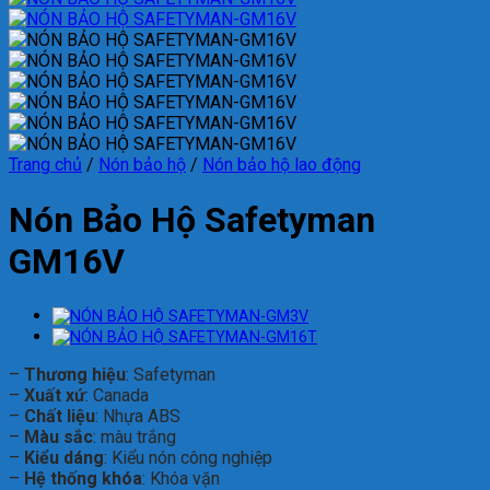
Trang chủ
/
Nón bảo hộ
/
Nón bảo hộ lao động
Nón Bảo Hộ Safetyman
GM16V
–
Thương hiệu
: Safetyman
–
Xuất xứ
: Canada
–
Chất liệu
: Nhựa ABS
–
Màu sắc
: màu trắng
–
Kiểu dáng
: Kiểu nón công nghiệp
–
Hệ thống khóa
: Khóa vặn