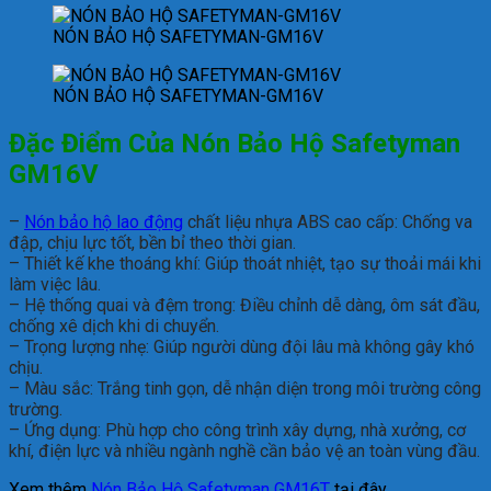
NÓN BẢO HỘ SAFETYMAN-GM16V
NÓN BẢO HỘ SAFETYMAN-GM16V
Đặc Điểm Của Nón Bảo Hộ Safetyman
GM16V
–
Nón bảo hộ lao động
chất liệu nhựa ABS cao cấp: Chống va
đập, chịu lực tốt, bền bỉ theo thời gian.
– Thiết kế khe thoáng khí: Giúp thoát nhiệt, tạo sự thoải mái khi
làm việc lâu.
– Hệ thống quai và đệm trong: Điều chỉnh dễ dàng, ôm sát đầu,
chống xê dịch khi di chuyển.
– Trọng lượng nhẹ: Giúp người dùng đội lâu mà không gây khó
chịu.
– Màu sắc: Trắng tinh gọn, dễ nhận diện trong môi trường công
trường.
– Ứng dụng: Phù hợp cho công trình xây dựng, nhà xưởng, cơ
khí, điện lực và nhiều ngành nghề cần bảo vệ an toàn vùng đầu.
Xem thêm
Nón Bảo Hộ Safetyman GM16T
tại đây