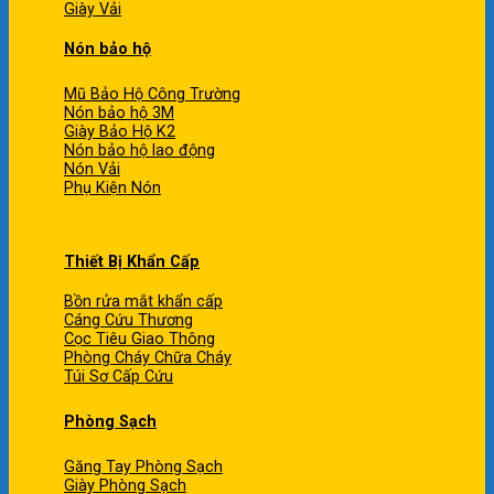
Giày Vải
Nón bảo hộ
Mũ Bảo Hộ Công Trường
Nón bảo hộ 3M
Giày Bảo Hộ K2
Nón bảo hộ lao động
Nón Vải
Phụ Kiện Nón
Thiết Bị Khẩn Cấp
Bồn rửa mắt khẩn cấp
Cáng Cứu Thương
Cọc Tiêu Giao Thông
Phòng Cháy Chữa Cháy
Túi Sơ Cấp Cứu
Phòng Sạch
Găng Tay Phòng Sạch
Giày Phòng Sạch