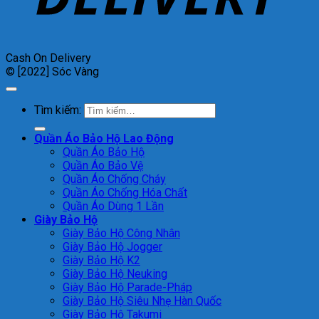
Cash On Delivery
© [2022] Sóc Vàng
Tìm kiếm:
Quần Áo Bảo Hộ Lao Động
Quần Áo Bảo Hộ
Quần Áo Bảo Vệ
Quần Áo Chống Cháy
Quần Áo Chống Hóa Chất
Quần Áo Dùng 1 Lần
Giày Bảo Hộ
Giày Bảo Hộ Công Nhân
Giày Bảo Hộ Jogger
Giày Bảo Hộ K2
Giày Bảo Hộ Neuking
Giày Bảo Hộ Parade-Pháp
Giày Bảo Hộ Siêu Nhẹ Hàn Quốc
Giày Bảo Hộ Takumi