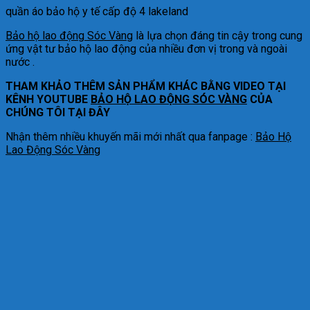
quần áo bảo hộ y tế cấp độ 4 lakeland
Bảo hộ lao động Sóc Vàng
là lựa chọn đáng tin cậy trong cung
ứng vật tư bảo hộ lao động của nhiều đơn vị trong và ngoài
nước .
THAM KHẢO THÊM SẢN PHẨM KHÁC BẰNG VIDEO TẠI
KÊNH YOUTUBE
BẢO HỘ LAO ĐỘNG SÓC VÀNG
CỦA
CHÚNG TÔI TẠI ĐÂY
Nhận thêm nhiều khuyến mãi mới nhất qua fanpage :
Bảo Hộ
Lao Động Sóc Vàng