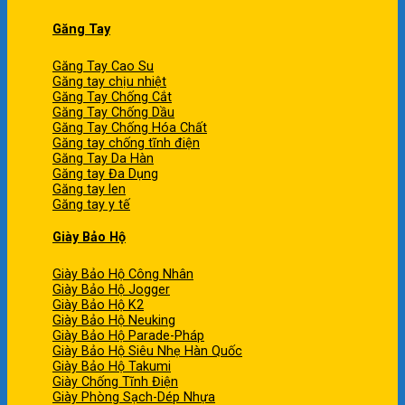
Găng Tay
Găng Tay Cao Su
Găng tay chịu nhiệt
Găng Tay Chống Cắt
Găng Tay Chống Dầu
Găng Tay Chống Hóa Chất
Găng tay chống tĩnh điện
Găng Tay Da Hàn
Găng tay Đa Dụng
Găng tay len
Găng tay y tế
Giày Bảo Hộ
Giày Bảo Hộ Công Nhân
Giày Bảo Hộ Jogger
Giày Bảo Hộ K2
Giày Bảo Hộ Neuking
Giày Bảo Hộ Parade-Pháp
Giày Bảo Hộ Siêu Nhẹ Hàn Quốc
Giày Bảo Hộ Takumi
Giày Chống Tĩnh Điện
Giày Phòng Sạch-Dép Nhựa