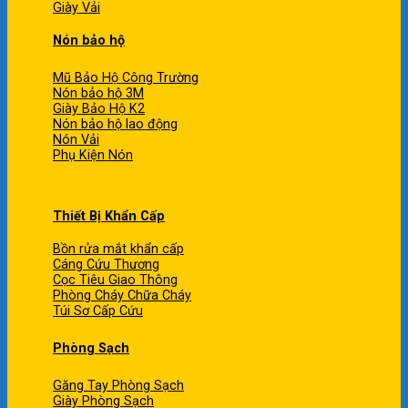
Giày Vải
Nón bảo hộ
Mũ Bảo Hộ Công Trường
Nón bảo hộ 3M
Giày Bảo Hộ K2
Nón bảo hộ lao động
Nón Vải
Phụ Kiện Nón
Thiết Bị Khẩn Cấp
Bồn rửa mắt khẩn cấp
Cáng Cứu Thương
Cọc Tiêu Giao Thông
Phòng Cháy Chữa Cháy
Túi Sơ Cấp Cứu
Phòng Sạch
Găng Tay Phòng Sạch
Giày Phòng Sạch