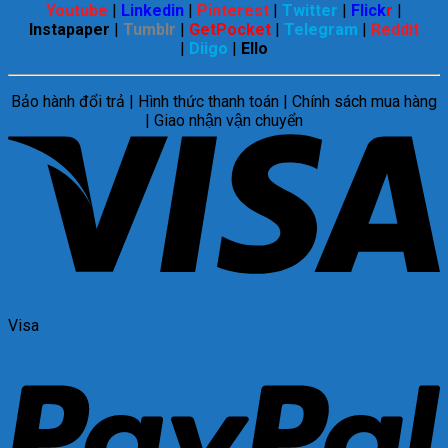
Youtube
|
Linkedin
|
Pinterest
|
Twitter
|
Flick
r
|
Instapaper
|
Tumblr
|
GetPocket
|
Telegram
|
Reddit
|
Diigo
|
Ello
Bảo hành đổi trả | Hình thức thanh toán | Chính sách mua hàng
| Giao nhận vận chuyển
Visa