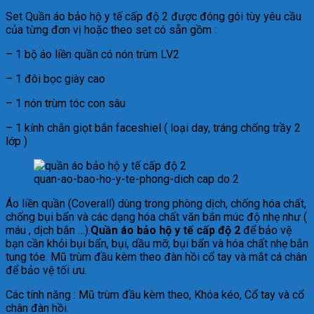
Set Quần áo bảo hộ y tế cấp độ 2 được đóng gói tùy yêu cầu
của từng đơn vị hoặc theo set có sẵn gồm :
– 1 bộ áo liền quần có nón trùm LV2
– 1 đôi bọc giày cao
– 1 nón trùm tóc con sâu
– 1 kính chắn giọt bắn faceshiel ( loại day, tráng chống trầy 2
lớp )
quan-ao-bao-ho-y-te-phong-dich cap do 2
Áo liền quần (Coverall) dùng trong phòng dịch, chống hóa chất,
chống bụi bẩn và các dạng hóa chất văn bắn múc độ nhẹ như (
máu , dịch bắn …).
Quần áo bảo hộ y tế cấp độ 2
để bảo vệ
bạn cần khỏi bụi bẩn, bụi, dầu mỡ, bụi bẩn và hóa chất nhẹ bắn
tung tóe. Mũ trùm đầu kèm theo đàn hồi cổ tay và mắt cá chân
để bảo vệ tối ưu.
Các tính năng : Mũ trùm đầu kèm theo, Khóa kéo, Cổ tay và cổ
chân đàn hồi.