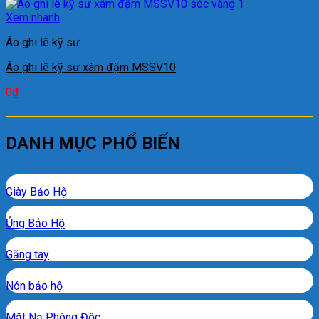
Xem nhanh
Áo ghi lê kỹ sư
Áo ghi lê kỹ sư xám đậm MSSV10
0
₫
DANH MỤC PHỔ BIẾN
Giày Bảo Hộ
Ủng Bảo Hộ
Găng tay
Nón bảo hộ
Mặt Nạ Phòng Độc