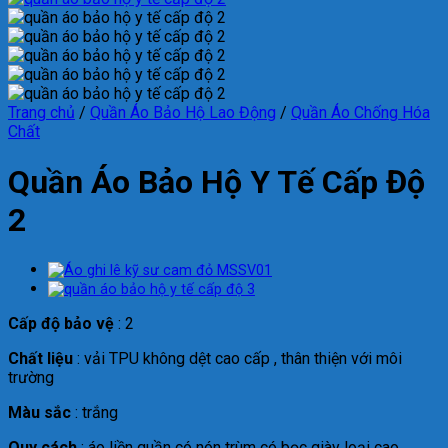
Trang chủ
/
Quần Áo Bảo Hộ Lao Động
/
Quần Áo Chống Hóa
Chất
Quần Áo Bảo Hộ Y Tế Cấp Độ
2
Cấp độ bảo vệ
: 2
Chất liệu
: vải TPU không dệt cao cấp , thân thiện với môi
trường
Màu sắc
: trắng
Quy cách
: áo liền quần có nón trùm có bọc giày loại cao.