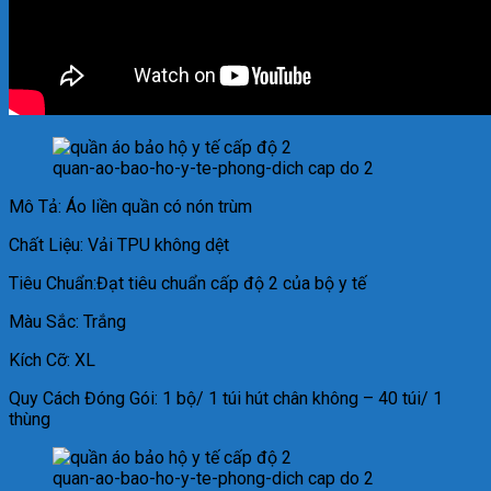
quan-ao-bao-ho-y-te-phong-dich cap do 2
Mô Tả: Áo liền quần có nón trùm
Chất Liệu: Vải TPU không dệt
Tiêu Chuẩn:Đạt tiêu chuẩn cấp độ 2 của bộ y tế
Màu Sắc: Trắng
Kích Cỡ: XL
Quy Cách Đóng Gói: 1 bộ/ 1 túi hút chân không – 40 túi/ 1
thùng
quan-ao-bao-ho-y-te-phong-dich cap do 2