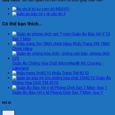
Có thể bạn thích…
Quần Áo Bảo Hộ Y Tế
Set 7 Món
Khẩu Trang 3M 1860
Chính Hãng
Quần Áo Chống Hóa Chất MicroMax® NS Cooring -
Lakeland
Khẩu Trang 3M 8210
Quần Áo
Chống Hóa Chất 3M 4510
Quần Áo Bảo Hộ y tế Phòng Dịch Set 7 Món- loại 1
Mô tả