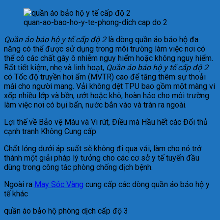
quan-ao-bao-ho-y-te-phong-dich cap do 2
Quần áo bảo hộ y tế cấp độ 2
là dòng quần áo bảo hộ đa
năng có thể được sử dụng trong môi trường làm việc nơi có
thể có các chất gây ô nhiễm nguy hiểm hoặc không nguy hiểm.
Rất tiết kiệm, nhẹ và linh hoạt,
Quần áo bảo hộ y tế cấp độ 2
có Tốc độ truyền hơi ẩm (MVTR) cao để tăng thêm sự thoải
mái cho người mang. Vải không dệt TPU bao gồm một màng vi
xốp nhiều lớp và bền, ướt hoặc khô, hoàn hảo cho môi trường
làm việc nơi có bụi bẩn, nước bắn vào và tràn ra ngoài.
Lợi thế về Bảo vệ Máu và Vi rút, Điều mà Hầu hết các Đối thủ
cạnh tranh Không Cung cấp
Chất lỏng dưới áp suất sẽ không đi qua vải, làm cho nó trở
thành một giải pháp lý tưởng cho các cơ sở y tế tuyến đầu
dùng trong công tác phòng chống dịch bệnh.
Ngoài ra
May Sóc Vàng
cung cấp các dòng quần áo bảo hộ y
tế khác
quần áo bảo hộ phòng dịch cấp độ 3