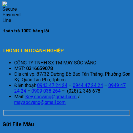
Hoàn trả 100% hàng lỗi
THÔNG TIN DOANH NGHIỆP
CÔNG TY TNHH SX TM MAY SÓC VÀNG
MST:
0316659078
Địa chỉ vp: 87/32 Đường Bờ Bao Tân Thắng, Phường Sơn
Kỳ, Quận Tân Phú, Tphcm
Điện thoại:
0943 47 24 24
–
0944 47 24 24
–
0949 47
24 24
–
0909 038 264
– (028) 2 346 678
Mail:
Key.socvang@gmail.com
/
maysocvang@gmail.com
Gửi File Mẫu