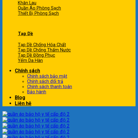
Khăn Lau
Quần Áo Phòng Sạch
Thiết Bị Phòng Sạch
Tạp Dề
Tạp Dề Chống Hóa Chất
Tạp Dề Chống Thấm Nước
Tạp Dề Đồng Phục
Yếm Da Hàn
Chính sách
Chính sách bảo mật
Chính sách đổi trả
Chính sách thanh toán
Bảo hành
Blog
Liên hệ