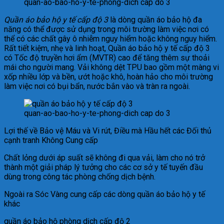
quan-ao-bao-ho-y-te-phong-dich cap do 3
Quần áo bảo hộ y tế cấp độ 3
là dòng quần áo bảo hộ đa
năng có thể được sử dụng trong môi trường làm việc nơi có
thể có các chất gây ô nhiễm nguy hiểm hoặc không nguy hiểm.
Rất tiết kiệm, nhẹ và linh hoạt, Quần áo bảo hộ y tế cấp độ 3
có Tốc độ truyền hơi ẩm (MVTR) cao để tăng thêm sự thoải
mái cho người mang. Vải không dệt TPU bao gồm một màng vi
xốp nhiều lớp và bền, ướt hoặc khô, hoàn hảo cho môi trường
làm việc nơi có bụi bẩn, nước bắn vào và tràn ra ngoài.
quan-ao-bao-ho-y-te-phong-dich cap do 3
Lợi thế về Bảo vệ Máu và Vi rút, Điều mà Hầu hết các Đối thủ
cạnh tranh Không Cung cấp
Chất lỏng dưới áp suất sẽ không đi qua vải, làm cho nó trở
thành một giải pháp lý tưởng cho các cơ sở y tế tuyến đầu
dùng trong công tác phòng chống dịch bệnh.
Ngoài ra Sóc Vàng cung cấp các dòng quần áo bảo hộ y tế
khác
quần áo bảo hộ phòng dịch cấp độ 2