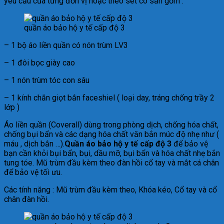
yêu cầu của từng đơn vị hoặc theo set có sẵn gồm :
quần áo bảo hộ y tế cấp độ 3
– 1 bộ áo liền quần có nón trùm LV3
– 1 đôi bọc giày cao
– 1 nón trùm tóc con sâu
– 1 kính chắn giọt bắn faceshiel ( loại day, tráng chống trầy 2
lớp )
Áo liền quần (Coverall) dùng trong phòng dịch, chống hóa chất,
chống bụi bẩn và các dạng hóa chất văn bắn múc độ nhẹ như (
máu , dịch bắn …).
Quần áo bảo hộ y tế cấp độ 3
để bảo vệ
bạn cần khỏi bụi bẩn, bụi, dầu mỡ, bụi bẩn và hóa chất nhẹ bắn
tung tóe. Mũ trùm đầu kèm theo đàn hồi cổ tay và mắt cá chân
để bảo vệ tối ưu.
Các tính năng : Mũ trùm đầu kèm theo, Khóa kéo, Cổ tay và cổ
chân đàn hồi.