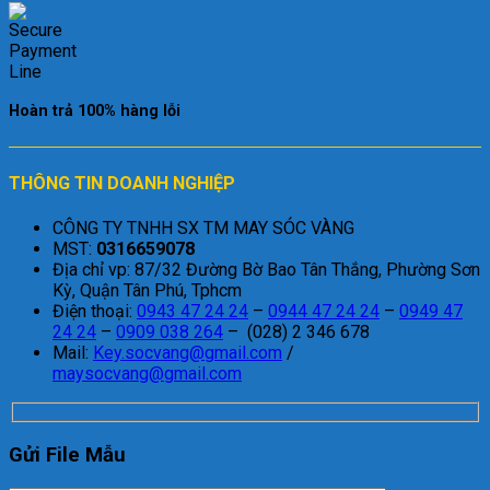
Hoàn trả 100% hàng lỗi
THÔNG TIN DOANH NGHIỆP
CÔNG TY TNHH SX TM MAY SÓC VÀNG
MST:
0316659078
Địa chỉ vp: 87/32 Đường Bờ Bao Tân Thắng, Phường Sơn
Kỳ, Quận Tân Phú, Tphcm
Điện thoại:
0943 47 24 24
–
0944 47 24 24
–
0949 47
24 24
–
0909 038 264
– (028) 2 346 678
Mail:
Key.socvang@gmail.com
/
maysocvang@gmail.com
Gửi File Mẫu