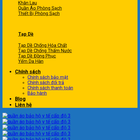
Khăn Lau
Quần Áo Phòng Sạch
Thiết Bị Phòng Sạch
Tạp Dề
Tạp Dề Chống Hóa Chất
Tạp Dề Chống Thấm Nước
Tạp Dề Đồng Phục
Yếm Da Hàn
Chính sách
Chính sách bảo mật
Chính sách đổi trả
Chính sách thanh toán
Bảo hành
Blog
Liên hệ