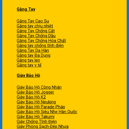
Găng Tay
Găng Tay Cao Su
Găng tay chịu nhiệt
Găng Tay Chống Cắt
Găng Tay Chống Dầu
Găng Tay Chống Hóa Chất
Găng tay chống tĩnh điện
Găng Tay Da Hàn
Găng tay Đa Dụng
Găng tay len
Găng tay y tế
Giày Bảo Hộ
Giày Bảo Hộ Công Nhân
Giày Bảo Hộ Jogger
Giày Bảo Hộ K2
Giày Bảo Hộ Neuking
Giày Bảo Hộ Parade-Pháp
Giày Bảo Hộ Siêu Nhẹ Hàn Quốc
Giày Bảo Hộ Takumi
Giày Chống Tĩnh Điện
Giày Phòng Sạch-Dép Nhựa