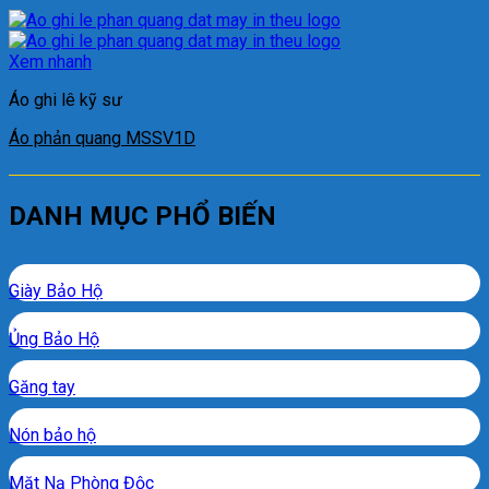
Xem nhanh
Áo ghi lê kỹ sư
Áo phản quang MSSV1D
DANH MỤC PHỔ BIẾN
Giày Bảo Hộ
Ủng Bảo Hộ
Găng tay
Nón bảo hộ
Mặt Nạ Phòng Độc