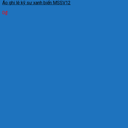
Áo ghi lê kỹ sư xanh biển MSSV12
0
₫