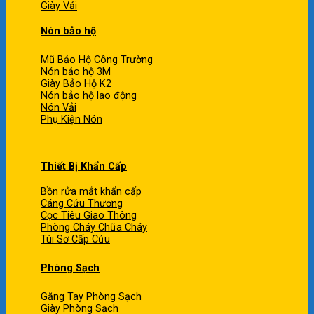
Giày Vải
Nón bảo hộ
Mũ Bảo Hộ Công Trường
Nón bảo hộ 3M
Giày Bảo Hộ K2
Nón bảo hộ lao động
Nón Vải
Phụ Kiện Nón
Thiết Bị Khẩn Cấp
Bồn rửa mắt khẩn cấp
Cáng Cứu Thương
Cọc Tiêu Giao Thông
Phòng Cháy Chữa Cháy
Túi Sơ Cấp Cứu
Phòng Sạch
Găng Tay Phòng Sạch
Giày Phòng Sạch