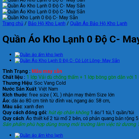
Trang chủ
/
Bảo Hộ Kho Lạnh
/
Quần Áo Bảo Hộ Kho Lạnh
Quần Áo Kho Lạnh 0 Độ C- Ma
Tình Trạng :
Mẫu may sẵn
Chất liệu :
1 lớp Vải dù chống thấm + 1 lớp bông gòn dằn với 1 
Thương Hiệu
: Soc Vang Cold
Nước Sản Xuất
: Việt Nam
Kích thước
: free size ( XL ) nhận may thêm Size lớn
Áo:
dài áo 80 cm tính từ đỉnh vai, ngang áo: 58 cm,
Màu sắc
: xanh đen
Quy cách đóng gói:
hút ép chân không
1 áo/1 túi,1 quần/túi
Quy cách
: Áo thiết kế 2 túi mổ 2 bên, có phản quang bản rộng
Sản phẩm phù hợp dùng trong môi trường làm việc từ dương 