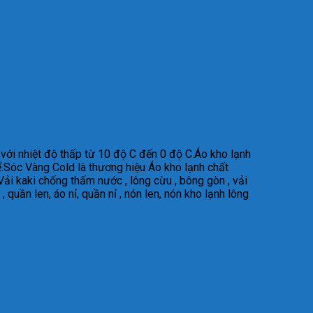
với nhiệt độ thấp từ 10 độ C đến 0 độ C.Áo kho lạnh
hể.Sóc Vàng Cold là thương hiệu Áo kho lạnh chất
Vải kaki chống thấm nước , lông cừu , bông gòn , vải
 , quần len, áo nỉ, quần nỉ , nón len, nón kho lạnh lông