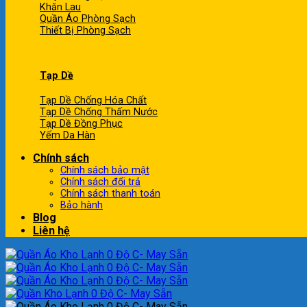
Khăn Lau
Quần Áo Phòng Sạch
Thiết Bị Phòng Sạch
Tạp Dề
Tạp Dề Chống Hóa Chất
Tạp Dề Chống Thấm Nước
Tạp Dề Đồng Phục
Yếm Da Hàn
Chính sách
Chính sách bảo mật
Chính sách đổi trả
Chính sách thanh toán
Bảo hành
Blog
Liên hệ