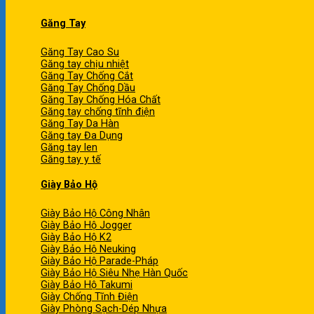
Găng Tay
Găng Tay Cao Su
Găng tay chịu nhiệt
Găng Tay Chống Cắt
Găng Tay Chống Dầu
Găng Tay Chống Hóa Chất
Găng tay chống tĩnh điện
Găng Tay Da Hàn
Găng tay Đa Dụng
Găng tay len
Găng tay y tế
Giày Bảo Hộ
Giày Bảo Hộ Công Nhân
Giày Bảo Hộ Jogger
Giày Bảo Hộ K2
Giày Bảo Hộ Neuking
Giày Bảo Hộ Parade-Pháp
Giày Bảo Hộ Siêu Nhẹ Hàn Quốc
Giày Bảo Hộ Takumi
Giày Chống Tĩnh Điện
Giày Phòng Sạch-Dép Nhựa