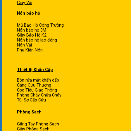
Giày Vải
Nón bảo hộ
Mũ Bảo Hộ Công Trường
Nón bảo hộ 3M
Giày Bảo Hộ K2
Nón bảo hộ lao động
Nón Vải
Phụ Kiện Nón
Thiết Bị Khẩn Cấp
Bồn rửa mắt khẩn cấp
Cáng Cứu Thương
Cọc Tiêu Giao Thông
Phòng Cháy Chữa Cháy
Túi Sơ Cấp Cứu
Phòng Sạch
Găng Tay Phòng Sạch
Giày Phòng Sạch