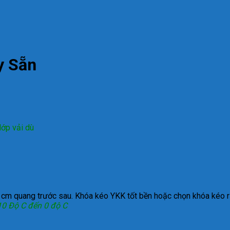
y Sẵn
lớp vải dù
 5 cm quang trước sau. Khóa kéo YKK tốt bền hoặc chọn khóa kéo 
10 Độ C đến 0 độ C