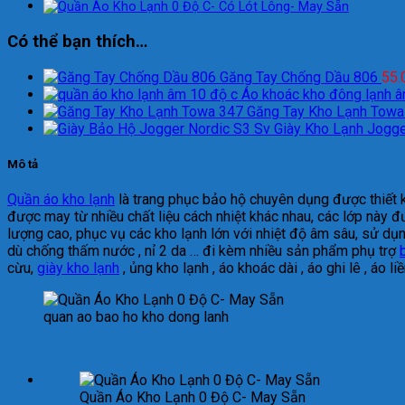
Có thể bạn thích…
Găng Tay Chống Dầu 806
55.
Áo khoác kho đông lạnh 
Găng Tay Kho Lạnh Towa
Giày Kho Lạnh Jogge
Mô tả
Quần áo kho lạnh
là trang phục bảo hộ chuyên dụng được thiết 
được may từ nhiều chất liệu cách nhiệt khác nhau, các lớp này đ
lượng cao, phục vụ các kho lạnh lớn với nhiệt độ âm sâu, sử dụn
dù chống thấm nước , nỉ 2 da … đi kèm nhiều sản phẩm phụ trợ
cừu,
giày kho lạnh
, ủng kho lạnh , áo khoác dài , áo ghi lê , áo 
quan ao bao ho kho dong lanh
Quần Áo Kho Lạnh 0 Độ C- May Sẵn