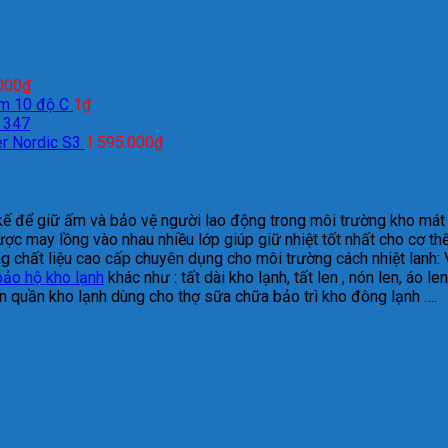
000
₫
âm 10 độ C
1
₫
 347
r Nordic S3
1.595.000
₫
kế để giữ ấm và bảo vệ người lao động trong môi trường kho mát 
ược may lồng vào nhau nhiều lớp giúp giữ nhiệt tốt nhất cho cơ t
g chất liệu cao cấp chuyên dụng cho môi trường cách nhiệt lanh: 
bảo hộ kho lạnh
khác như : tất dài kho lạnh, tất len , nón len, áo len
liền quần kho lạnh dùng cho thợ sữa chữa bảo trì kho đông lạnh ….